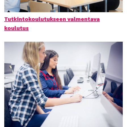
Tutkinto­koulutukseen valmentava
koulutus