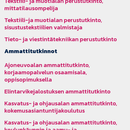
Tekstiili- ja muotialan perustutkinto,
mittatilausompelija
Tekstiili-ja muotialan perustutkinto,
sisustustekstiilien valmistaja
Tieto- ja viestintätekniikan perustutkinto
Ammattitutkinnot
Ajoneuvoalan ammattitutkinto,
korjaamopalvelun osaamisala,
oppisopimuksella
Elintarvikejalostuksen ammattitutkinto
Kasvatus- ja ohjausalan ammattitutkinto,
kokemusasiantuntijakoulutus
Kasvatus- ja ohjausalan ammattitutkinto,
koulunkäynnin ja aamu- ja