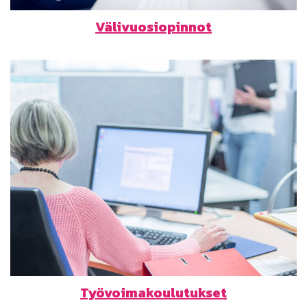
Välivuosiopinnot
Työvoima­koulutukset