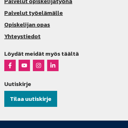
Palvelut opiskelijatyönä
Palvelut työelämälle
Opiskelijan opas
Yhteystiedot
Löydät meidät myös täältä
Raseko Facebookissa
Raseko Youtubessa
Raseko Instagramissa
Raseko Linkedinissä
Uutiskirje
Tilaa uutiskirje