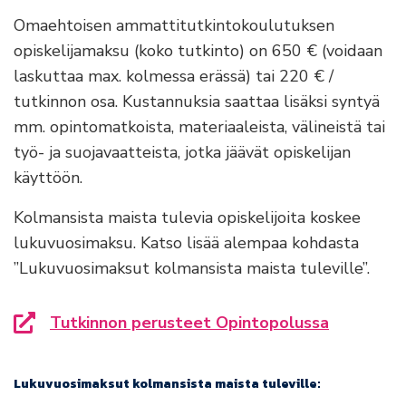
Omaehtoisen ammattitutkintokoulutuksen
opiskelijamaksu (koko tutkinto) on 650 € (voidaan
laskuttaa max. kolmessa erässä) tai 220 € /
tutkinnon osa. Kustannuksia saattaa lisäksi syntyä
mm. opintomatkoista, materiaaleista, välineistä tai
työ- ja suojavaatteista, jotka jäävät opiskelijan
käyttöön.
Kolmansista maista tulevia opiskelijoita koskee
lukuvuosimaksu. Katso lisää alempaa kohdasta
”Lukuvuosimaksut kolmansista maista tuleville”.
Tutkinnon perusteet Opintopolussa
Siirryt toiselle sivustolle
Lukuvuosimaksut kolmansista maista tuleville: