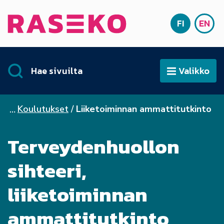
Siirry sisältöön
FI
EN
Etusivu
SUOMI
ENG
Hae sivuilta
Valikko
Avaa
Koulutukset
Liiketoiminnan ammattitutkinto
Terveydenhuollon
sihteeri,
liiketoiminnan
ammattitutkinto