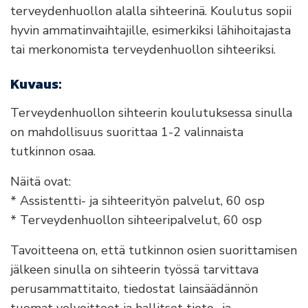
terveydenhuollon alalla sihteerinä. Koulutus sopii
hyvin ammatinvaihtajille, esimerkiksi lähihoitajasta
tai merkonomista terveydenhuollon sihteeriksi.
Kuvaus:
Terveydenhuollon sihteerin koulutuksessa sinulla
on mahdollisuus suorittaa 1-2 valinnaista
tutkinnon osaa.
Näitä ovat:
* Assistentti- ja sihteerityön palvelut, 60 osp
* Terveydenhuollon sihteeripalvelut, 60 osp
Tavoitteena on, että tutkinnon osien suorittamisen
jälkeen sinulla on sihteerin työssä tarvittava
perusammattitaito, tiedostat lainsäädännön
tuomat velvoitteet ja hallitset tieto- ja