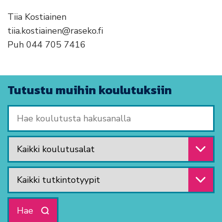
Tiia Kostiainen
tiia.kostiainen@raseko.fi
Puh 044 705 7416
Tutustu muihin koulutuksiin
Hae koulutusta hakusanalla
Valitse koulutusala
Valitse tutkintotyyppi