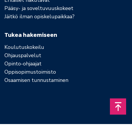
Pääsy- ja soveltuvuuskokeet
Jäitkö ilman opiskelupaikkaa?
Tukea hakemiseen
Koulutuskokeilu
Ohjauspalvelut
Opinto-ohjaajat
Oppisopimustoimisto
Osaamisen tunnustaminen
Takais