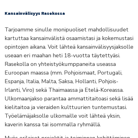
Kansainvälisyys Rasekossa
Tarjoamme sinulle monipuoliset mahdollisuudet
kartuttaa kansainvälistä osaamistasi ja kokemustasi
opintojen aikana. Voit lähteä kansainvälisyysjaksolle
useaan eri maahan heti 18-vuotta täytettyäsi.
Rasekolla on yhteistyökumppaneita useassa
Euroopan maassa (mm. Pohjoismaat, Portugali,
Espanja, Italia, Malta, Saksa, Hollanti, Pohjois-
Irlanti, Viro) sekä Thaimaassa ja Etelä-Koreassa.
Ulkomaanjakso parantaa ammattitaitoasi sekä lisää
kielitaitoa ja vieraiden kulttuurien tuntemustasi.
Työelämäjaksolle ulkomaille voit lähteä yksin,
kaverin kanssa tai isommalla ryhmällä.
Myös erilaiset projektit ja toiminnan kehittäminen