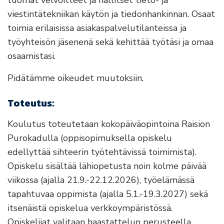
viestintätekniikan käytön ja tiedonhankinnan. Osaat
toimia erilaisissa asiakaspalvelutilanteissa ja
työyhteisön jäsenenä sekä kehittää työtäsi ja omaa
osaamistasi.
Pidätämme oikeudet muutoksiin.
Toteutus:
Koulutus toteutetaan kokopäiväopintoina Raision
Purokadulla (oppisopimuksella opiskelu
edellyttää sihteerin työtehtävissä toimimista).
Opiskelu sisältää lähiopetusta noin kolme päivää
viikossa (ajalla 21.9.-22.12.2026), työelämässä
tapahtuvaa oppimista (ajalla 5.1.-19.3.2027) sekä
itsenäistä opiskelua verkkoympäristössä.
Opiskelijat valitaan haastattelun perusteella.