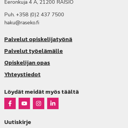
Eeronkuja 4 A, 21200 RAISIO
Puh. +358 (0)2 437 7500
haku@raseko.fi
Palvelut opiskelijatyönä
Palvelut työelämälle
Opiskelijan opas
Yhteystiedot
Löydät meidät myös täältä
Raseko Facebookissa
Raseko Youtubessa
Raseko Instagramissa
Raseko Linkedinissä
Uutiskirje