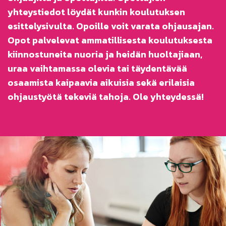
yhteystiedot löydät kunkin koulutuksen
esittelysivulta. Opoille voit varata ohjausajan.
Opot palvelevat ammatillisesta koulutuksesta
kiinnostuneita nuoria ja heidän huoltajiaan,
uraa vaihtamassa olevia tai täydentävää
osaamista kaipaavia aikuisia sekä erilaisia
ohjaustyötä tekeviä tahoja. Ole yhteydessä!