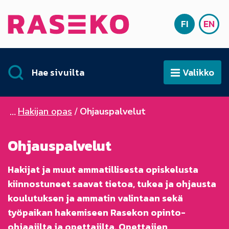
Siirry sisältöön
FI
EN
Etusivu
SUOMI
ENG
Hae sivuilta
Valikko
Avaa
Hakijan opas
Ohjauspalvelut
Ohjauspalvelut
Hakijat ja muut ammatillisesta opiskelusta
kiinnostuneet saavat tietoa, tukea ja ohjausta
koulutuksen ja ammatin valintaan sekä
työpaikan hakemiseen Rasekon opinto-
ohjaajilta ja opettajilta. Opettajien