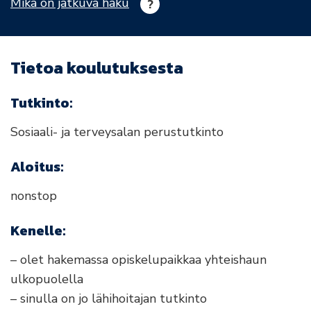
Mikä on jatkuva haku
Tietoa koulutuksesta
Tutkinto:
Sosiaali- ja terveysalan perustutkinto
Aloitus:
nonstop
Kenelle:
– olet hakemassa opiskelupaikkaa yhteishaun
ulkopuolella
– sinulla on jo lähihoitajan tutkinto