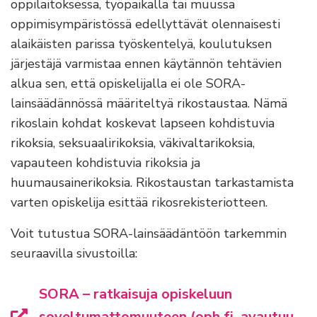
oppilaitoksessa, työpaikalla tai muussa
oppimisympäristössä edellyttävät olennaisesti
alaikäisten parissa työskentelyä, koulutuksen
järjestäjä varmistaa ennen käytännön tehtävien
alkua sen, että opiskelijalla ei ole SORA-
lainsäädännössä määriteltyä rikostaustaa. Nämä
rikoslain kohdat koskevat lapseen kohdistuvia
rikoksia, seksuaalirikoksia, väkivaltarikoksia,
vapauteen kohdistuvia rikoksia ja
huumausainerikoksia. Rikostaustan tarkastamista
varten opiskelija esittää rikosrekisteriotteen.
Voit tutustua SORA-lainsäädäntöön tarkemmin
seuraavilla sivustoilla:
SORA – ratkaisuja opiskeluun
soveltumattomuuteen (oph.fi, avautuu