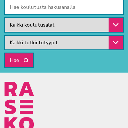
Hae koulutusta hakusanalla
Valitse koulutusala
Valitse tutkintotyyppi