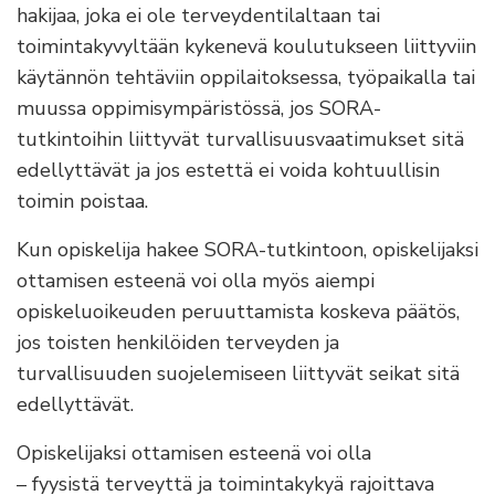
hakijaa, joka ei ole terveydentilaltaan tai
toimintakyvyltään kykenevä koulutukseen liittyviin
käytännön tehtäviin oppilaitoksessa, työpaikalla tai
muussa oppimisympäristössä, jos SORA-
tutkintoihin liittyvät turvallisuusvaatimukset sitä
edellyttävät ja jos estettä ei voida kohtuullisin
toimin poistaa.
Kun opiskelija hakee SORA-tutkintoon, opiskelijaksi
ottamisen esteenä voi olla myös aiempi
opiskeluoikeuden peruuttamista koskeva päätös,
jos toisten henkilöiden terveyden ja
turvallisuuden suojelemiseen liittyvät seikat sitä
edellyttävät.
Opiskelijaksi ottamisen esteenä voi olla
– fyysistä terveyttä ja toimintakykyä rajoittava