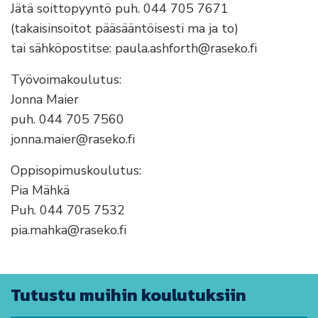
Jätä soittopyyntö puh. 044 705 7671
(takaisinsoitot pääsääntöisesti ma ja to)
tai sähköpostitse: paula.ashforth@raseko.fi
Työvoimakoulutus:
Jonna Maier
puh. 044 705 7560
jonna.maier@raseko.fi
Oppisopimuskoulutus:
Pia Mähkä
Puh. 044 705 7532
pia.mahka@raseko.fi
Tutustu muihin koulutuksiin