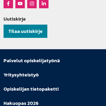
Raseko Facebookissa
Raseko Youtubessa
Raseko Instagramissa
Raseko Linkedinissä
Uutiskirje
Tilaa uutiskirje
Palvelut opiskelijatyönä
Yritysyhteistyö
Opiskelijan tietopaketti
Hakuopas 2026