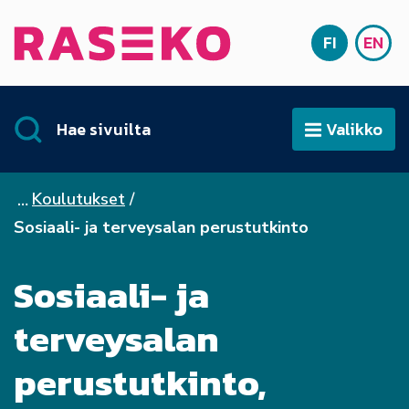
Siirry sisältöön
FI
EN
Etusivu
SUOMI
ENG
Hae sivuilta
Valikko
Avaa
Koulutukset
Sosiaali- ja terveysalan perustutkinto
Sosiaali- ja
terveysalan
perustutkinto,