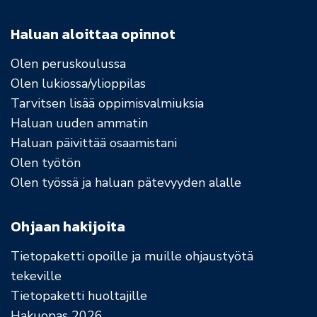
Haluan aloittaa opinnot
Olen peruskoulussa
Olen lukiossa/ylioppilas
Tarvitsen lisää oppimisvalmiuksia
Haluan uuden ammatin
Haluan päivittää osaamistani
Olen työtön
Olen työssä ja haluan pätevyyden alalle
Ohjaan hakijoita
Tietopaketti opoille ja muille ohjaustyötä
tekeville
Tietopaketti huoltajille
Hakuopas 2026