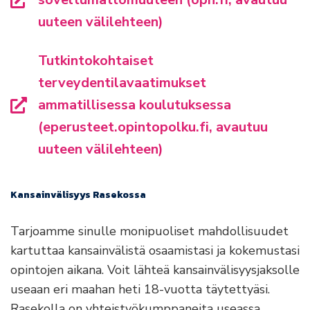
uuteen välilehteen)
Tutkintokohtaiset
terveydentilavaatimukset
ammatillisessa koulutuksessa
(eperusteet.opintopolku.fi, avautuu
uuteen välilehteen)
Kansainvälisyys Rasekossa
Tarjoamme sinulle monipuoliset mahdollisuudet
kartuttaa kansainvälistä osaamistasi ja kokemustasi
opintojen aikana. Voit lähteä kansainvälisyysjaksolle
useaan eri maahan heti 18-vuotta täytettyäsi.
Rasekolla on yhteistyökumppaneita useassa