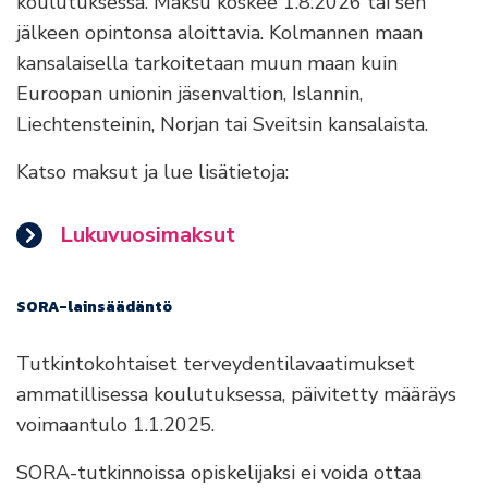
koulutuksessa. Maksu koskee 1.8.2026 tai sen
jälkeen opintonsa aloittavia. Kolmannen maan
kansalaisella tarkoitetaan muun maan kuin
Euroopan unionin jäsenvaltion, Islannin,
Liechtensteinin, Norjan tai Sveitsin kansalaista.
Katso maksut ja lue lisätietoja:
Lukuvuosimaksut
SORA-lainsäädäntö
Tutkintokohtaiset terveydentilavaatimukset
ammatillisessa koulutuksessa, päivitetty määräys
voimaantulo 1.1.2025.
SORA-tutkinnoissa opiskelijaksi ei voida ottaa