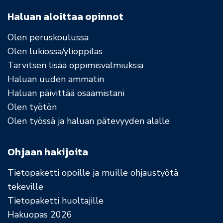
Haluan aloittaa opinnot
Olen peruskoulussa
Olen lukiossa/ylioppilas
Tarvitsen lisää oppimisvalmiuksia
Haluan uuden ammatin
Haluan päivittää osaamistani
Olen työtön
Olen työssä ja haluan pätevyyden alalle
Ohjaan hakijoita
Tietopaketti opoille ja muille ohjaustyötä
tekeville
Tietopaketti huoltajille
Hakuopas 2026