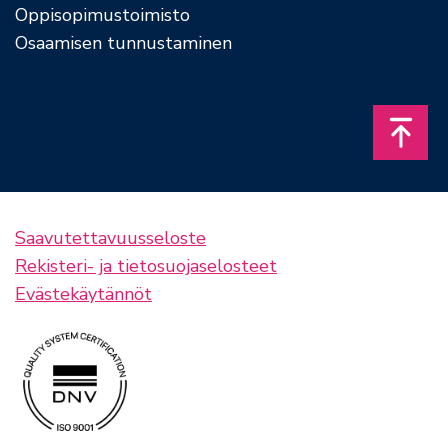
Oppisopimustoimisto
Osaamisen tunnustaminen
Takais
Saavutettavuusseloste
Rekisteri- ja tietosuojaselosteet
Evästekäytännöt