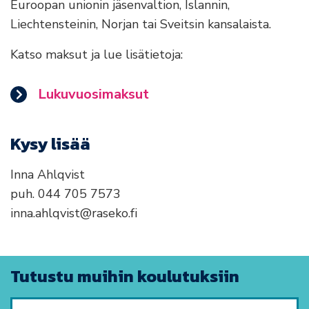
Euroopan unionin jäsenvaltion, Islannin,
Liechtensteinin, Norjan tai Sveitsin kansalaista.
Katso maksut ja lue lisätietoja:
Lukuvuosimaksut
Kysy lisää
Inna Ahlqvist
puh. 044 705 7573
inna.ahlqvist@raseko.fi
Tutustu muihin koulutuksiin
Hae koulutusta hakusanalla