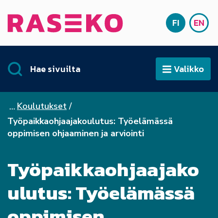
Siirry sisältöön
FI
EN
Etusivu
SUOMI
ENG
Hae sivuilta
Valikko
Avaa
Koulutukset
Työpaikkaohjaajakoulutus: Työelämässä
oppimisen ohjaaminen ja arviointi
Työpaikkaohjaajako
ulutus: Työelämässä
oppimisen