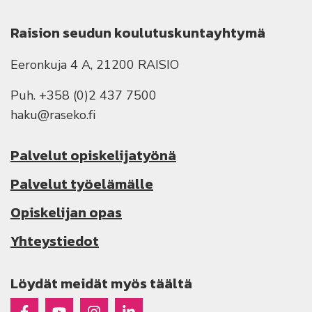
Raision seudun koulutuskuntayhtymä
Eeronkuja 4 A, 21200 RAISIO
Puh. +358 (0)2 437 7500
haku@raseko.fi
Palvelut opiskelijatyönä
Palvelut työelämälle
Opiskelijan opas
Yhteystiedot
Löydät meidät myös täältä
Raseko Facebookissa
Raseko Youtubessa
Raseko Instagramissa
Raseko Linkedinissä