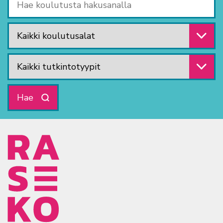
Valitse koulutusala
Valitse tutkintotyyppi