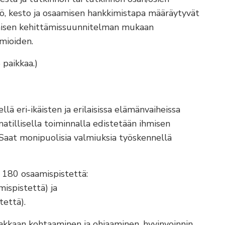
ltö, kesto ja osaamisen hankkimistapa määräytyvät
amisen kehittämissuunnitelman mukaan
mioiden.
 paikkaa.)
ä eri-ikäisten ja erilaisissa elämänvaiheissa
atillisella toiminnalla edistetään ihmisen
. Saat monipuolisia valmiuksia työskennellä
 180 osaamispistettä:
ispistettä) ja
tettä).
siakkaan kohtaaminen ja ohjaaminen, hyvinvoinnin