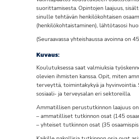
suorittamisesta. Opintojen laajuus, sisä
sinulle tehtävän henkilökohtaisen osa
(henkilökohtaistaminen), lähtötasosi huo
(Seuraavassa yhteishaussa avoinna on 45
Kuvaus:
Koulutuksessa saat valmiuksia työskennell
olevien ihmisten kanssa. Opit, miten amm
terveyttä, toimintakykyä ja hyvinvointia
sosiaali- ja terveysalan eri sektoreilla.
Ammatillisen perustutkinnon laajuus on
– ammatilliset tutkinnon osat (145 osaam
– yhteiset tutkinnon osat (35 osaamispis
Kaikille pakollisia tutkinnon osia ovat a