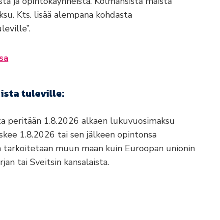
sta ja opintokäynneistä. Kolmansista maista
ksu. Kts. lisää alempana kohdasta
eville”.
sa
ta tuleville:
ilta peritään 1.8.2026 alkaen lukuvuosimaksu
kee 1.8.2026 tai sen jälkeen opintonsa
la tarkoitetaan muun maan kuin Euroopan unionin
rjan tai Sveitsin kansalaista.