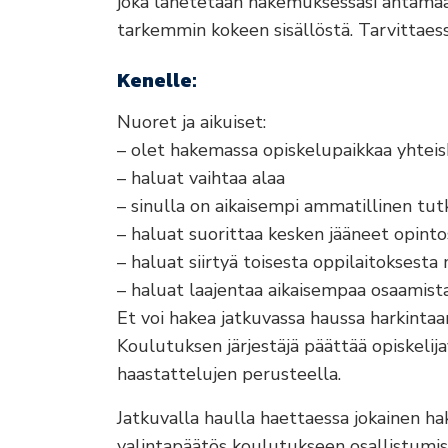
joka lähetetään hakemuksessasi antamaa
tarkemmin kokeen sisällöstä. Tarvittaes
Kenelle:
Nuoret ja aikuiset:
– olet hakemassa opiskelupaikkaa yhtei
– haluat vaihtaa alaa
– sinulla on aikaisempi ammatillinen tut
– haluat suorittaa kesken jääneet opint
– haluat siirtyä toisesta oppilaitoksest
– haluat laajentaa aikaisempaa osaamist
Et voi hakea jatkuvassa haussa harkintaa
Koulutuksen järjestäjä päättää opiskelija
haastattelujen perusteella.
Jatkuvalla haulla haettaessa jokainen ha
valintapäätös koulutukseen osallistumise