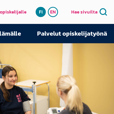
 opiskelijalle
FI
EN
Hae sivuilta
SUOMI
ENGLISH
elämälle
Palvelut opiskelijatyönä