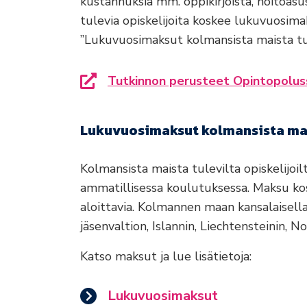
kustannuksia mm. oppikirjoista, hoitoasu
tulevia opiskelijoita koskee lukuvuosima
”Lukuvuosimaksut kolmansista maista tul
Tutkinnon perusteet Opintopolus
Siirryt toiselle sivustolle
Lukuvuosimaksut kolmansista mais
Kolmansista maista tulevilta opiskelijo
ammatillisessa koulutuksessa. Maksu kos
aloittavia. Kolmannen maan kansalaisel
jäsenvaltion, Islannin, Liechtensteinin, No
Katso maksut ja lue lisätietoja:
Lukuvuosimaksut