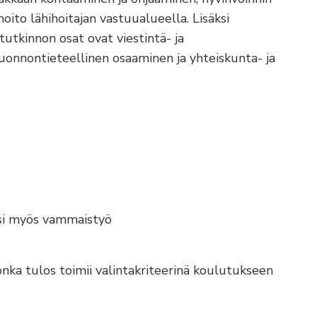
oito lähihoitajan vastuualueella. Lisäksi
tutkinnon osat ovat viestintä- ja
onnontieteellinen osaaminen ja yhteiskunta- ja
ksi myös vammaistyö
onka tulos toimii valintakriteerinä koulutukseen