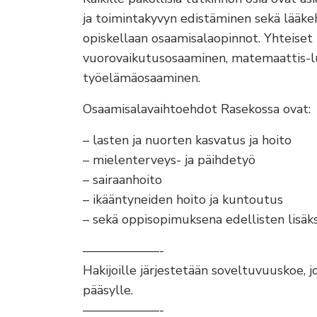
ja toimintakyvyn edistäminen sekä lääkeh
opiskellaan osaamisalaopinnot. Yhteiset 
vuorovaikutusosaaminen, matemaattis-lu
työelämäosaaminen.
Osaamisalavaihtoehdot Rasekossa ovat:
– lasten ja nuorten kasvatus ja hoito
– mielenterveys- ja päihdetyö
– sairaanhoito
– ikääntyneiden hoito ja kuntoutus
– sekä oppisopimuksena edellisten lisä
——————-
Hakijoille järjestetään soveltuvuuskoe, j
pääsylle.
——————-