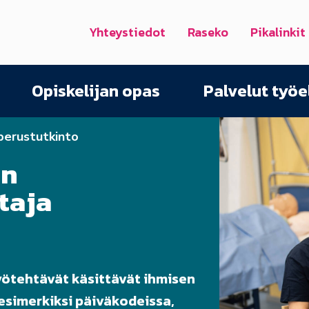
Yhteystiedot
Raseko
Pikalinkit
Opiskelijan opas
Palvelut työ
 perustutkinto
an
taja
yötehtävät käsittävät ihmisen
esimerkiksi päiväkodeissa,