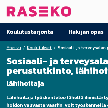
Siirry sisältöön
Etusivu
Koulutustarjonta
Hakijan opas
Etusivu
Koulutukset
Sosiaali- ja terveysalan
Sosiaali- ja terveysal
perustutkinto, lähihoi
lähihoitaja
Lähihoitaja työskentelee lähellä ihmistä: t
hoidon vauvasta vaariin. Voit työskennellä 