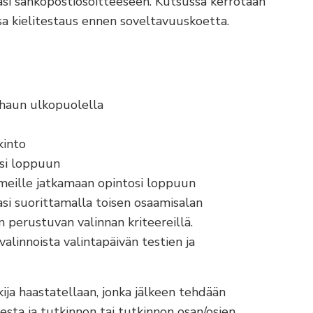
si sähköpostiosoitteeseen. Kutsussa kerrotaan
sa kielitestaus ennen soveltavuuskoetta.
shaun ulkopuolella
kinto
osi loppuun
a meille jatkamaan opintosi loppuun
asi suorittamalla toisen osaamisalan
n perustuvan valinnan kriteereillä.
valinnoista valintapäivän testien ja
kija haastatellaan, jonka jälkeen tehdään
sta ja tutkinnon tai tutkinnon osan/osien