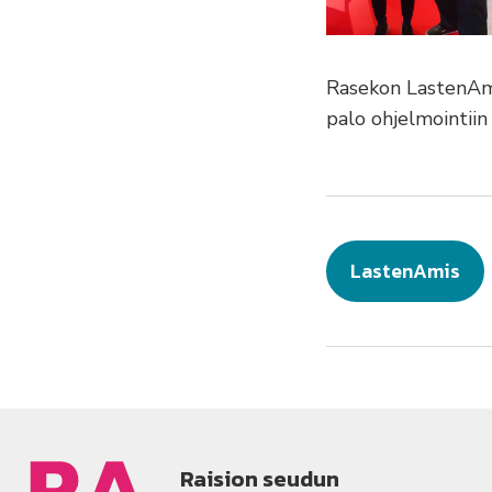
Rasekon LastenAmis
palo ohjelmointiin
LastenAmis
Raision seudun