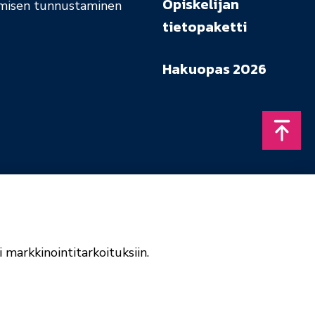
Opiskelijan
misen tunnustaminen
tietopaketti
Hakuopas 2026
Takais
 markkinointitarkoituksiin.