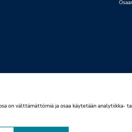
Osaa
jaselosteet
Evästekäytännöt
sa on välttämättömiä ja osaa käytetään analytiikka- tai