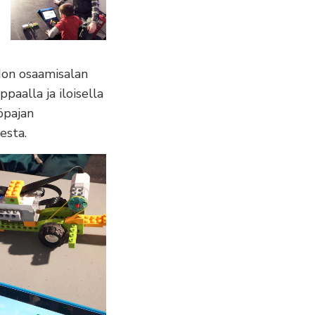
idon osaamisalan
ppaalla ja iloisella
öpajan
esta.