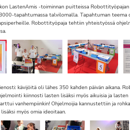
on LastenAmis -toiminnan puitteissa Robottityöpaja
000-tapahtumassa talvilomalla. Tapahtuman teema ol
apsiperheille. Robottityöpaja tehtiin yhteistyössä ohje
sa.
ienosti: kävijöitä oli lähes 350 kahden päivän aikana. R
elmointi kiinnosti lasten lisäksi myös aikuisia ja lasten i
rttui vanhempiinkin! Ohjelmoijia kannustettiin ja rohka
 lisäksi myös omia ideoitaan.