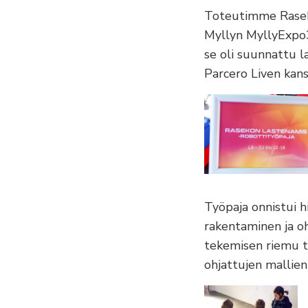
Toteutimme Rasek
Myllyn MyllyExpo3
se oli suunnattu l
Parcero Liven kans
Työpaja onnistui h
rakentaminen ja ohj
tekemisen riemu ta
ohjattujen mallien