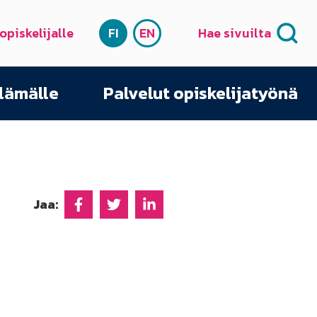
 opiskelijalle
FI
EN
Hae sivuilta
SUOMI
ENGLISH
elämälle
Palvelut opiskelijatyönä
Jaa:
Jaa Facebookissa
Jaa Twitterissä
Jaa Linkedinissä