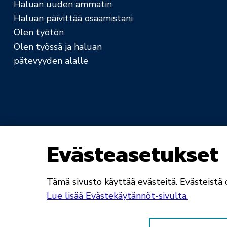
Haluan uuden ammatin
Haluan päivittää osaamistani
Olen työtön
Olen työssä ja haluan
pätevyyden alalle
Evästeasetukset
Saavutettavuusseloste
Rekisteri- ja tietosuo
Tämä sivusto käyttää evästeitä. Evästeistä o
Lue lisää Evästekäytännöt-sivulta.