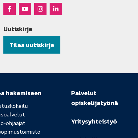
Raseko Facebookissa
Raseko Youtubessa
Raseko Instagramissa
Raseko Linkedinissä
Uutiskirje
Tilaa uutiskirje
ea hakemiseen
Palvelut
opiskelijatyönä
utuskokeilu
uspalvelut
Yritysyhteistyö
o-ohjaajat
sopimustoimisto