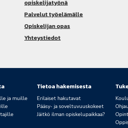
opiskelijatyönä
Palvelut työelämälle
Opiskelijan opas
Yhteystiedot
ta
Tietoa hakemisesta
Tuk
le ja muille
Erilaiset hakutavat
Koul
ille
Pääsy- ja soveltuvuuskokeet
Ohja
ajille
Jäitkö ilman opiskelupaikkaa?
Opint
Oppi