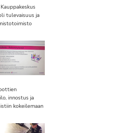
n Kauppakeskus
i tulevaisuus ja
lmistotoimisto
obottien
lo, innostus ja
istiin kokeilemaan