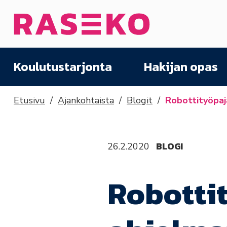
Siirry sisältöön
Etusivu
Koulutustarjonta
Hakijan opas
Etusivu
Ajankohtaista
Blogit
Robottityöpaja
BLOGI
26.2.2020
Robottit