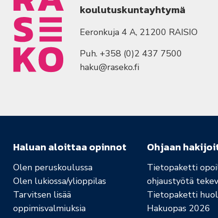
koulutuskuntayhtymä
Eeronkuja 4 A, 21200 RAISIO
Puh. +358 (0)2 437 7500
haku@raseko.fi
Haluan aloittaa opinnot
Ohjaan hakijoi
Olen peruskoulussa
Tietopaketti opoil
Olen lukiossa/ylioppilas
ohjaustyötä tekev
Tarvitsen lisää
Tietopaketti huolt
oppimisvalmiuksia
Hakuopas 2026