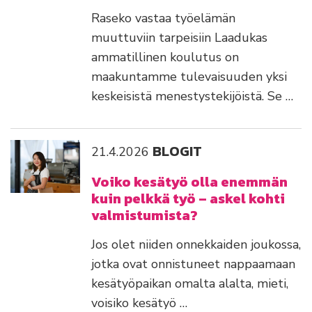
Raseko vastaa työelämän
muuttuviin tarpeisiin Laadukas
ammatillinen koulutus on
maakuntamme tulevaisuuden yksi
keskeisistä menestystekijöistä. Se …
BLOGIT
21.4.2026
Voiko kesätyö olla enemmän
kuin pelkkä työ – askel kohti
valmistumista?
Jos olet niiden onnekkaiden joukossa,
jotka ovat onnistuneet nappaamaan
kesätyöpaikan omalta alalta, mieti,
voisiko kesätyö …