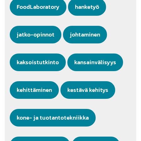
FoodLaboratory
hanketyö
jatko-opinnot
johtaminen
kaksoistutkinto
kansainvälisyys
kehittäminen
kestävä kehitys
kone- ja tuotantotekniikka