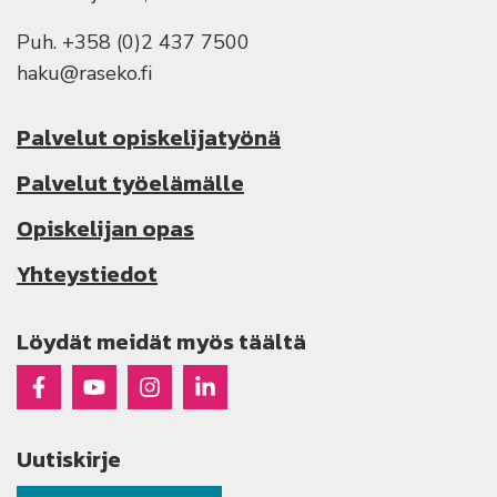
Puh. +358 (0)2 437 7500
haku@raseko.fi
Palvelut opiskelijatyönä
Palvelut työelämälle
Opiskelijan opas
Yhteystiedot
Löydät meidät myös täältä
Raseko Facebookissa
Raseko Youtubessa
Raseko Instagramissa
Raseko Linkedinissä
Uutiskirje