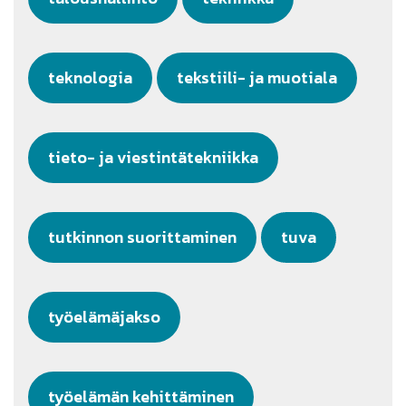
teknologia
tekstiili- ja muotiala
tieto- ja viestintätekniikka
tutkinnon suorittaminen
tuva
työelämäjakso
työelämän kehittäminen