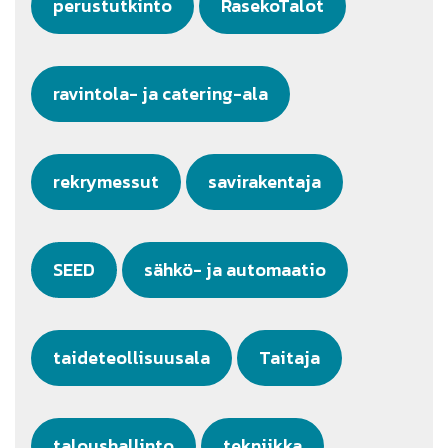
perustutkinto
RasekoTalot
ravintola- ja catering-ala
rekrymessut
savirakentaja
SEED
sähkö- ja automaatio
taideteollisuusala
Taitaja
taloushallinto
tekniikka