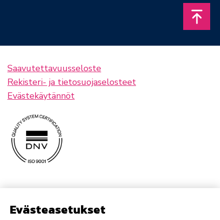
Takais
Saavutettavuusseloste
Rekisteri- ja tietosuojaselosteet
Evästekäytännöt
Evästeasetukset