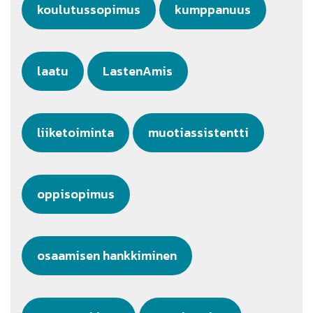
koulutussopimus
kumppanuus
laatu
LastenAmis
liiketoiminta
muotiassistentti
oppisopimus
osaamisen hankkiminen