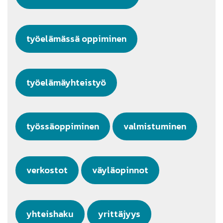
työelämässä oppiminen
työelämäyhteistyö
työssäoppiminen
valmistuminen
verkostot
väyläopinnot
yhteishaku
yrittäjyys