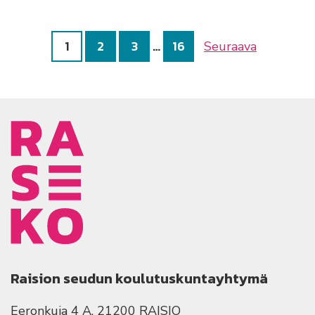
1
2
3
…
16
Seuraava
Raision seudun koulutuskuntayhtymä
Eeronkuja 4 A, 21200 RAISIO