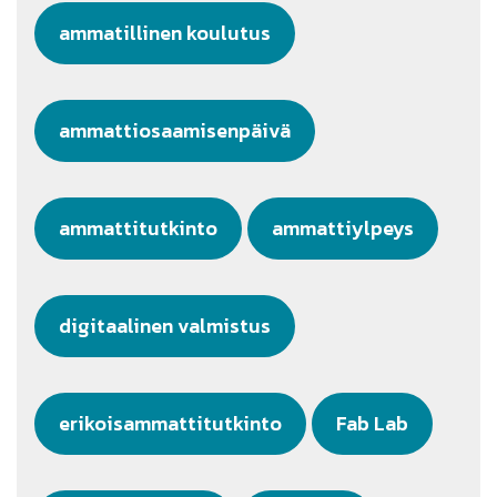
ammatillinen koulutus
ammattiosaamisenpäivä
ammattitutkinto
ammattiylpeys
digitaalinen valmistus
erikoisammattitutkinto
Fab Lab