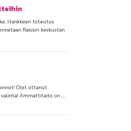
tteihin
nke. Hankkeen toteutus
kennetaan Raision keskustan
innot! Olet ottanut
 valinta! Ammattitaito on …