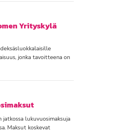
omen Yrityskylä
deksäsluokkalaisille
isuus, jonka tavoitteena on
osimaksut
än jatkossa lukuvuosimaksuja
sa. Maksut koskevat