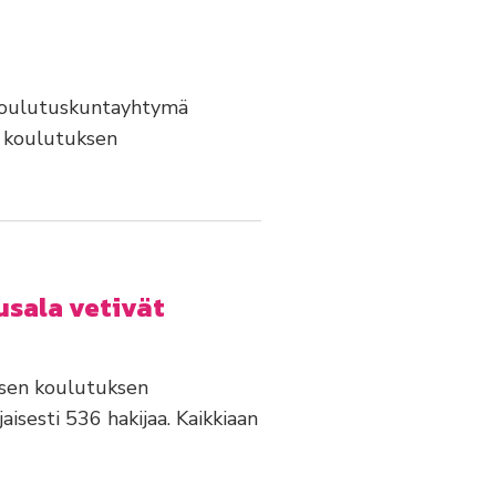
 koulutuskuntayhtymä
en koulutuksen
usala vetivät
isen koulutuksen
isesti 536 hakijaa. Kaikkiaan