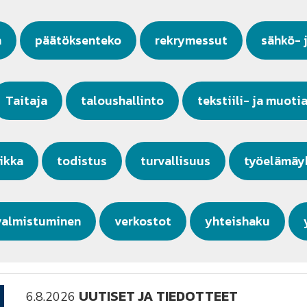
n
päätöksenteko
rekrymessut
sähkö- 
Taitaja
taloushallinto
tekstiili- ja muoti
iikka
todistus
turvallisuus
työelämäy
valmistuminen
verkostot
yhteishaku
UUTISET JA TIEDOTTEET
6.8.2026