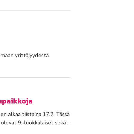
umaan yrittäjyydestä.
lupaikkoja
 alkaa tiistaina 17.2. Tässä
levat 9.-luokkalaiset sekä …