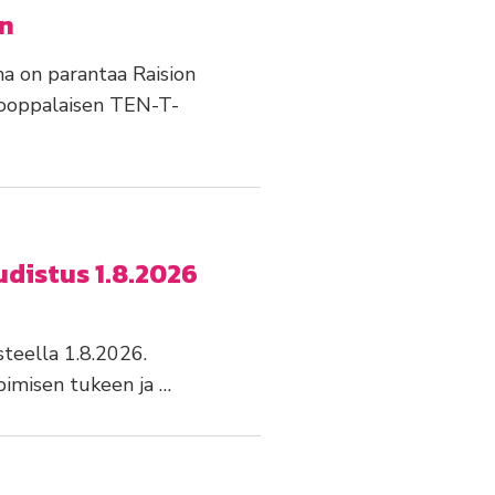
en
a on parantaa Raision
rooppalaisen TEN-T-
udistus 1.8.2026
steella 1.8.2026.
pimisen tukeen ja …