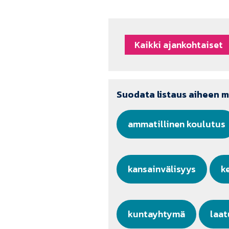
Kaikki ajankohtaiset
Suodata listaus aiheen 
ammatillinen koulutus
kansainvälisyys
k
kuntayhtymä
laat