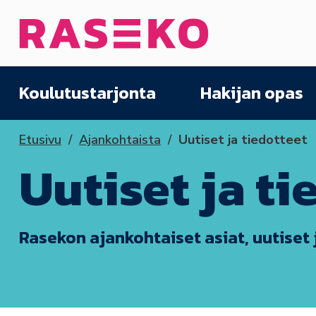
Siirry sisältöön
Etusivu
Koulutustarjonta
Hakijan opas
Etusivu
Ajankohtaista
Uutiset ja tiedotteet
Uutiset ja ti
Rasekon ajankohtaiset asiat, uutiset 