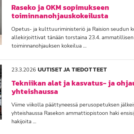
Raseko ja OKM sopimukseen
toiminnanohjauskokeilusta
Opetus- ja kulttuuriministeriö ja Raision seudun
allekirjoittivat tänään torstaina 23.4. ammatillis
toiminnanohjauksen kokeilua …
UUTISET JA TIEDOTTEET
23.3.2026
Tekniikan alat ja kasvatus- ja ohja
yhteishaussa
Viime viikolla päättyneessä perusopetuksen jälke
yhteishaussa Rasekon ammattiopistoon haki ensisija
hakijoita …