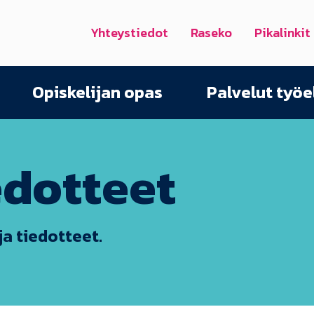
Yhteystiedot
Raseko
Pikalinkit
Opiskelijan opas
Palvelut työ
edotteet
ja tiedotteet.