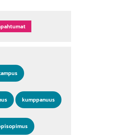
apahtumat
kampus
mus
kumppanuus
ppisopimus