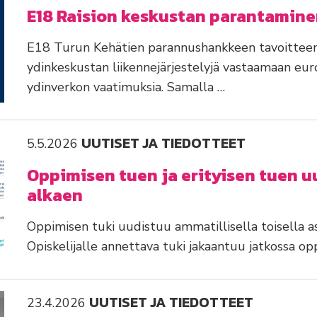
E18 Raision keskustan parantamin
E18 Turun Kehätien parannushankkeen tavoitteen
ydinkeskustan liikennejärjestelyjä vastaamaan eu
ydinverkon vaatimuksia. Samalla …
UUTISET JA TIEDOTTEET
5.5.2026
Oppimisen tuen ja erityisen tuen u
alkaen
Oppimisen tuki uudistuu ammatillisella toisella a
Opiskelijalle annettava tuki jakaantuu jatkossa op
UUTISET JA TIEDOTTEET
23.4.2026