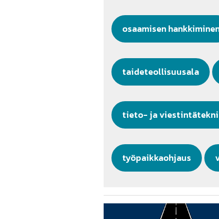
osaamisen hankkimine
taideteollisuusala
tieto- ja viestintätekn
työpaikkaohjaus