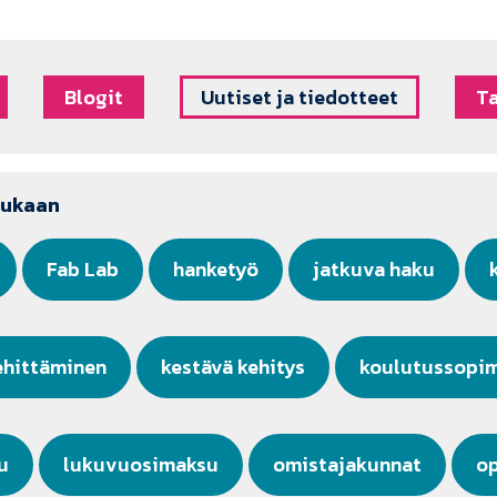
Blogit
Uutiset ja tiedotteet
T
mukaan
Fab Lab
hanketyö
jatkuva haku
ehittäminen
kestävä kehitys
koulutussopi
u
lukuvuosimaksu
omistajakunnat
o