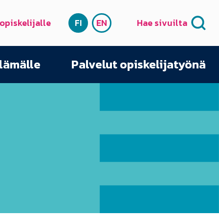
 opiskelijalle
FI
EN
Hae sivuilta
SUOMI
ENGLISH
elämälle
Palvelut opiskelijatyönä