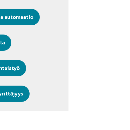
ja automaatio
ala
hteistyö
yrittäjyys