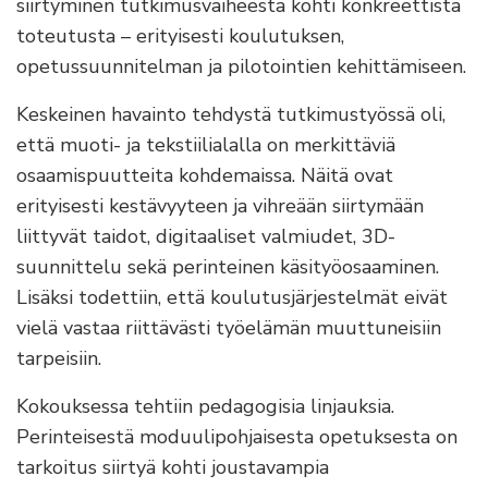
siirtyminen tutkimusvaiheesta kohti konkreettista
toteutusta – erityisesti koulutuksen,
opetussuunnitelman ja pilotointien kehittämiseen.
Keskeinen havainto tehdystä tutkimustyössä oli,
että muoti- ja tekstiilialalla on merkittäviä
osaamispuutteita kohdemaissa. Näitä ovat
erityisesti kestävyyteen ja vihreään siirtymään
liittyvät taidot, digitaaliset valmiudet, 3D-
suunnittelu sekä perinteinen käsityöosaaminen.
Lisäksi todettiin, että koulutusjärjestelmät eivät
vielä vastaa riittävästi työelämän muuttuneisiin
tarpeisiin.
Kokouksessa tehtiin pedagogisia linjauksia.
Perinteisestä moduulipohjaisesta opetuksesta on
tarkoitus siirtyä kohti joustavampia