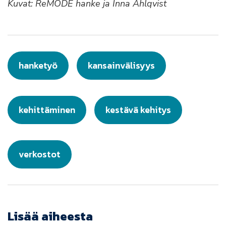
Kuvat: ReMODE hanke ja Inna Ahlqvist
hanketyö
kansainvälisyys
kehittäminen
kestävä kehitys
verkostot
Lisää aiheesta