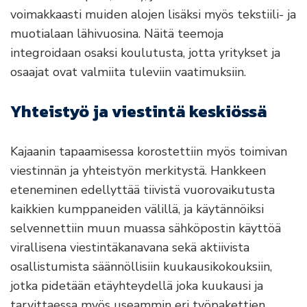
voimakkaasti muiden alojen lisäksi myös tekstiili- ja
muotialaan lähivuosina. Näitä teemoja
integroidaan osaksi koulutusta, jotta yritykset ja
osaajat ovat valmiita tuleviin vaatimuksiin.
Yhteistyö ja viestintä keskiössä
Kajaanin tapaamisessa korostettiin myös toimivan
viestinnän ja yhteistyön merkitystä. Hankkeen
eteneminen edellyttää tiivistä vuorovaikutusta
kaikkien kumppaneiden välillä, ja käytännöiksi
selvennettiin muun muassa sähköpostin käyttöä
virallisena viestintäkanavana sekä aktiivista
osallistumista säännöllisiin kuukausikokouksiin,
jotka pidetään etäyhteydellä joka kuukausi ja
tarvittaessa myös useammin eri työpakettien