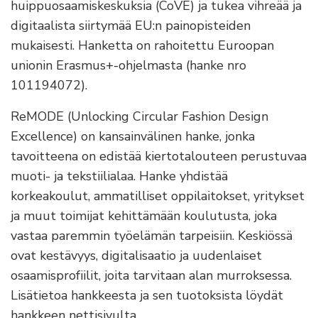
huippuosaamiskeskuksia (CoVE) ja tukea vihreää ja
digitaalista siirtymää EU:n painopisteiden
mukaisesti. Hanketta on rahoitettu Euroopan
unionin Erasmus+-ohjelmasta (hanke nro
101194072).
ReMODE (Unlocking Circular Fashion Design
Excellence) on kansainvälinen hanke, jonka
tavoitteena on edistää kiertotalouteen perustuvaa
muoti- ja tekstiilialaa. Hanke yhdistää
korkeakoulut, ammatilliset oppilaitokset, yritykset
ja muut toimijat kehittämään koulutusta, joka
vastaa paremmin työelämän tarpeisiin. Keskiössä
ovat kestävyys, digitalisaatio ja uudenlaiset
osaamisprofiilit, joita tarvitaan alan murroksessa.
Lisätietoa hankkeesta ja sen tuotoksista löydät
hankkeen nettisivulta.