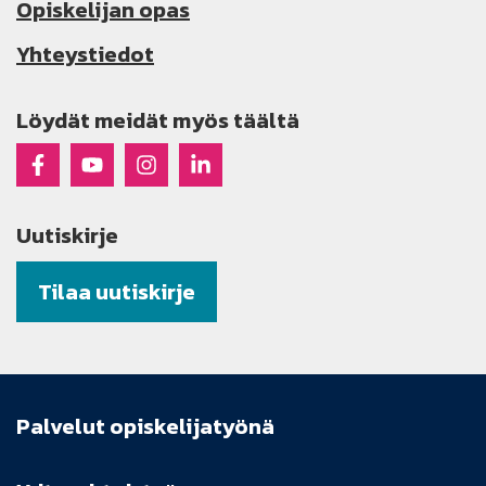
Opiskelijan opas
Yhteystiedot
Löydät meidät myös täältä
Raseko Facebookissa
Raseko Youtubessa
Raseko Instagramissa
Raseko Linkedinissä
Uutiskirje
Tilaa uutiskirje
Palvelut opiskelijatyönä