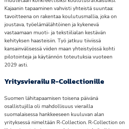
muutetaan konkreettisiksi koulutusratkaisuiksi.
Kajaanin tapaaminen vahvisti yhteistä suuntaa:
tavoitteena on rakentaa koulutusmallia, joka on
joustava, työelämälähtöinen ja kykenevä
vastaamaan muoti- ja tekstiilialan kestävän
kehityksen haasteisiin. Työ jatkuu tiiviissä
kansainvälisessä viiden maan yhteistyössä kohti
pilotointeja ja käytännön toteutuksia vuoteen
2029 asti.
Yritysvierailu R-Collectionille
Suomen lähitapaamisen toisena päivänä
osallistujilla oli mahdollisuus vierailla
suomalaisessa hankkeeseen kuuluvan alan
yrityksessä nimeltään R-Collection. R-Collection on