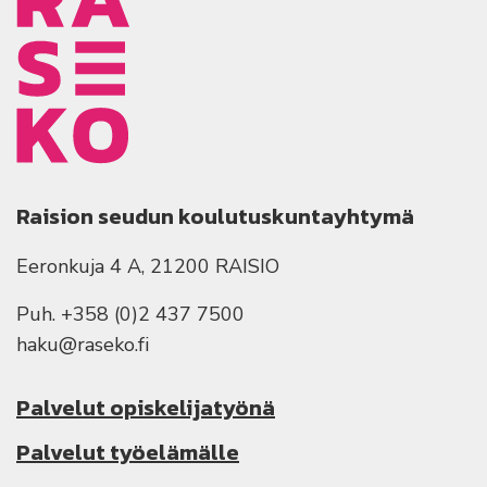
Raision seudun koulutuskuntayhtymä
Eeronkuja 4 A, 21200 RAISIO
Puh. +358 (0)2 437 7500
haku@raseko.fi
Palvelut opiskelijatyönä
Palvelut työelämälle