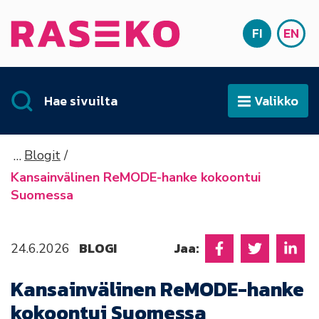
Siirry sisältöön
FI
EN
Etusivu
SUOMI
ENG
Hae sivuilta
Valikko
Avaa
Blogit
Kansainvälinen ReMODE-hanke kokoontui
Suomessa
BLOGI
Jaa:
24.6.2026
Jaa Facebookissa
Jaa Twitter
Jaa L
Kansainvälinen ReMODE-hanke
kokoontui Suomessa