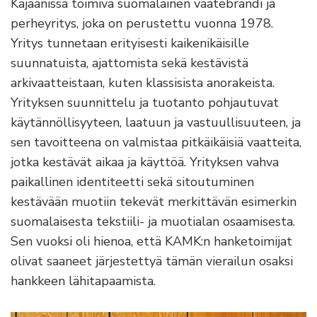
Kajaanissa toimiva suomalainen vaatebrändi ja
perheyritys, joka on perustettu vuonna 1978.
Yritys tunnetaan erityisesti kaikenikäisille
suunnatuista, ajattomista sekä kestävistä
arkivaatteistaan, kuten klassisista anorakeista.
Yrityksen suunnittelu ja tuotanto pohjautuvat
käytännöllisyyteen, laatuun ja vastuullisuuteen, ja
sen tavoitteena on valmistaa pitkäikäisiä vaatteita,
jotka kestävät aikaa ja käyttöä. Yrityksen vahva
paikallinen identiteetti sekä sitoutuminen
kestävään muotiin tekevät merkittävän esimerkin
suomalaisesta tekstiili- ja muotialan osaamisesta.
Sen vuoksi oli hienoa, että KAMK:n hanketoimijat
olivat saaneet järjestettyä tämän vierailun osaksi
hankkeen lähitapaamista.