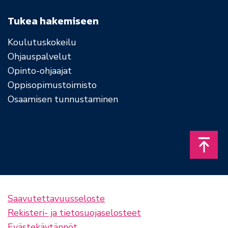
Tukea hakemiseen
Koulutuskokeilu
Ohjauspalvelut
Opinto-ohjaajat
Oppisopimustoimisto
Osaamisen tunnustaminen
Takais
Saavutettavuusseloste
Rekisteri- ja tietosuojaselosteet
Evästekäytännöt