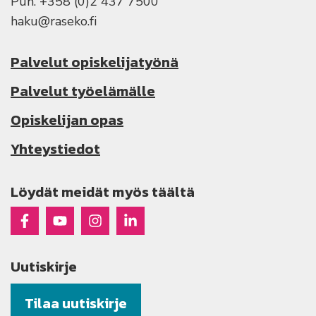
Puh. +358 (0)2 437 7500
haku@raseko.fi
Palvelut opiskelijatyönä
Palvelut työelämälle
Opiskelijan opas
Yhteystiedot
Löydät meidät myös täältä
Raseko Facebookissa
Raseko Youtubessa
Raseko Instagramissa
Raseko Linkedinissä
Uutiskirje
Tilaa uutiskirje