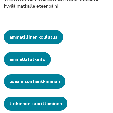
hyvää matkalle eteenpäin!
ammatillinen koulutus
ammattitutkinto
osaamisen hankkiminen
tutkinnon suorittaminen