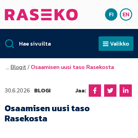
Siirry sisältöön
FI
EN
Etusivu
SUOMI
ENG
Hae sivuilta
Valikko
Avaa
Blogit
Osaamisen uusi taso Rasekosta
BLOGI
Jaa:
30.6.2026
Jaa Facebookissa
Jaa Twitter
Jaa L
Osaamisen uusi taso
Rasekosta