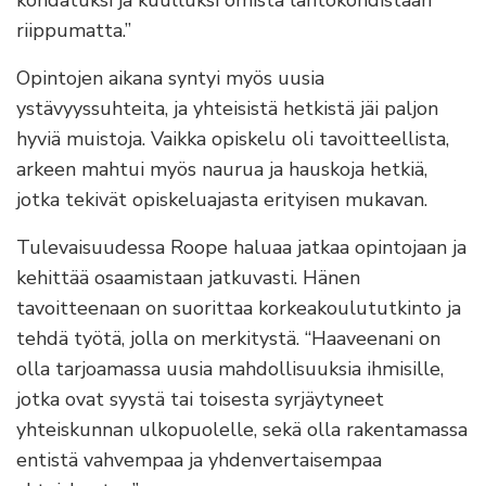
kohdatuksi ja kuulluksi omista lähtökohdistaan
riippumatta.”
Opintojen aikana syntyi myös uusia
ystävyyssuhteita, ja yhteisistä hetkistä jäi paljon
hyviä muistoja. Vaikka opiskelu oli tavoitteellista,
arkeen mahtui myös naurua ja hauskoja hetkiä,
jotka tekivät opiskeluajasta erityisen mukavan.
Tulevaisuudessa Roope haluaa jatkaa opintojaan ja
kehittää osaamistaan jatkuvasti. Hänen
tavoitteenaan on suorittaa korkeakoulututkinto ja
tehdä työtä, jolla on merkitystä. “Haaveenani on
olla tarjoamassa uusia mahdollisuuksia ihmisille,
jotka ovat syystä tai toisesta syrjäytyneet
yhteiskunnan ulkopuolelle, sekä olla rakentamassa
entistä vahvempaa ja yhdenvertaisempaa