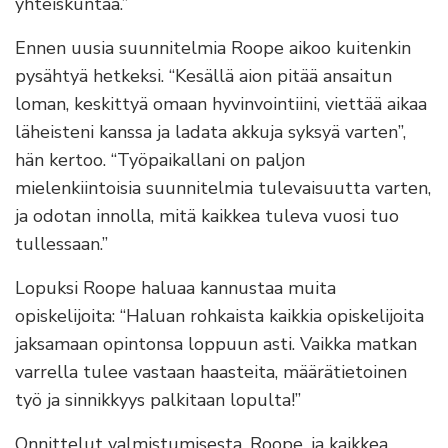
yhteiskuntaa.”
Ennen uusia suunnitelmia Roope aikoo kuitenkin
pysähtyä hetkeksi. “Kesällä aion pitää ansaitun
loman, keskittyä omaan hyvinvointiini, viettää aikaa
läheisteni kanssa ja ladata akkuja syksyä varten”,
hän kertoo. “Työpaikallani on paljon
mielenkiintoisia suunnitelmia tulevaisuutta varten,
ja odotan innolla, mitä kaikkea tuleva vuosi tuo
tullessaan.”
Lopuksi Roope haluaa kannustaa muita
opiskelijoita: “Haluan rohkaista kaikkia opiskelijoita
jaksamaan opintonsa loppuun asti. Vaikka matkan
varrella tulee vastaan haasteita, määrätietoinen
työ ja sinnikkyys palkitaan lopulta!”
Onnittelut valmistumisesta, Roope, ja kaikkea