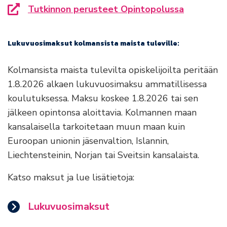
Tutkinnon perusteet Opintopolussa
Siirryt toiselle sivustolle
Lukuvuosimaksut kolmansista maista tuleville:
Kolmansista maista tulevilta opiskelijoilta peritään
1.8.2026 alkaen lukuvuosimaksu ammatillisessa
koulutuksessa. Maksu koskee 1.8.2026 tai sen
jälkeen opintonsa aloittavia. Kolmannen maan
kansalaisella tarkoitetaan muun maan kuin
Euroopan unionin jäsenvaltion, Islannin,
Liechtensteinin, Norjan tai Sveitsin kansalaista.
Katso maksut ja lue lisätietoja:
Lukuvuosimaksut