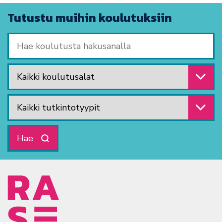
Tutustu muihin koulutuksiin
Hae koulutusta hakusanalla
Valitse koulutusala
Valitse tutkintotyyppi