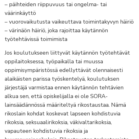
– päihteiden riippuvuus tai ongelma- tai
väärinkäyttö
– vuorovaikutusta vaikeuttava toimintakyvyn häiriö
– värinäön häiriö, joka rajoittaa käytännön
työtehtävissä toimimista
Jos koulutukseen liittyvät käytännön työtehtävät
oppilaitoksessa, työpaikalla tai muussa
oppimisympäristössä edellyttävät olennaisesti
alaikäisten parissa työskentelyä, koulutuksen
järjestäjä varmistaa ennen käytännön tehtävien
alkua sen, että opiskelijalla ei ole SORA-
lainsäädännössä määriteltyä rikostaustaa. Nämä
rikoslain kohdat koskevat lapseen kohdistuvia
rikoksia, seksuaalirikoksia, väkivaltarikoksia,
vapauteen kohdistuvia rikoksia ja