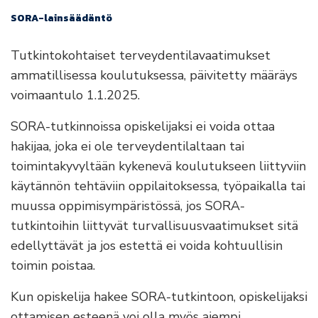
SORA-lainsäädäntö
Tutkintokohtaiset terveydentilavaatimukset
ammatillisessa koulutuksessa, päivitetty määräys
voimaantulo 1.1.2025.
SORA-tutkinnoissa opiskelijaksi ei voida ottaa
hakijaa, joka ei ole terveydentilaltaan tai
toimintakyvyltään kykenevä koulutukseen liittyviin
käytännön tehtäviin oppilaitoksessa, työpaikalla tai
muussa oppimisympäristössä, jos SORA-
tutkintoihin liittyvät turvallisuusvaatimukset sitä
edellyttävät ja jos estettä ei voida kohtuullisin
toimin poistaa.
Kun opiskelija hakee SORA-tutkintoon, opiskelijaksi
ottamisen esteenä voi olla myös aiempi