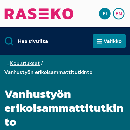
Siirry sisältöön
FI
EN
Etusivu
SUOMI
ENG
Hae sivuilta
Valikko
Avaa
Koulutukset
Vanhustyön erikoisammattitutkinto
Vanhustyön
erikoisammattitutkin
to