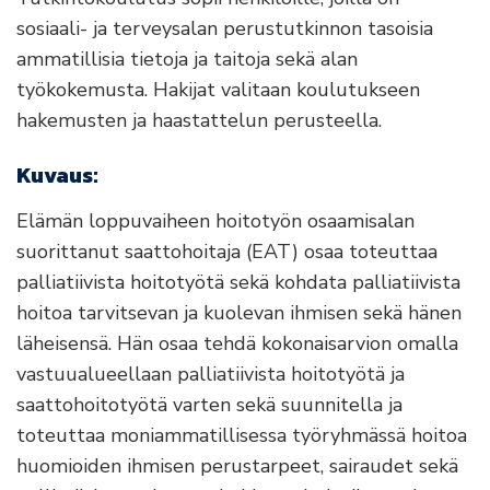
sosiaali- ja terveysalan perustutkinnon tasoisia
ammatillisia tietoja ja taitoja sekä alan
työkokemusta. Hakijat valitaan koulutukseen
hakemusten ja haastattelun perusteella.
Kuvaus:
Elämän loppuvaiheen hoitotyön osaamisalan
suorittanut saattohoitaja (EAT) osaa toteuttaa
palliatiivista hoitotyötä sekä kohdata palliatiivista
hoitoa tarvitsevan ja kuolevan ihmisen sekä hänen
läheisensä. Hän osaa tehdä kokonaisarvion omalla
vastuualueellaan palliatiivista hoitotyötä ja
saattohoitotyötä varten sekä suunnitella ja
toteuttaa moniammatillisessa työryhmässä hoitoa
huomioiden ihmisen perustarpeet, sairaudet sekä