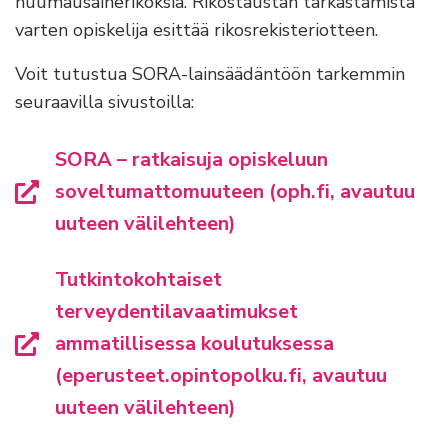
huumausainerikoksia. Rikostaustan tarkastamista
varten opiskelija esittää rikosrekisteriotteen.
Voit tutustua SORA-lainsäädäntöön tarkemmin
seuraavilla sivustoilla:
SORA – ratkaisuja opiskeluun
soveltumattomuuteen (oph.fi, avautuu
uuteen välilehteen)
Tutkintokohtaiset
terveydentilavaatimukset
ammatillisessa koulutuksessa
(eperusteet.opintopolku.fi, avautuu
uuteen välilehteen)