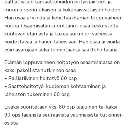
palliatiivisen tai saattohoidon erityispiirteet ja
muun oireenmukaisen ja kokonaisvaltaisen hoidon.
Hän osaa arvioida ja kehittää elämän loppuvaiheen
hoitoa. Osaamisalan suorittanut osaa keskustella
kuolevan elämästä ja tukea surun eri vaiheissa
hoidettavaa ja hänen läheisiään. Hän osaa arvioida
voimavarojaan sekä toimintaansa saattohoitajana.
Elämän loppuvaiheen hoitotyön osaamisalassa on
kaksi pakollista tutkinnon osaa:
• Palliatiivinen hoitotyö 60 osp
• Saattohoitotyö, kuoleman kohtaaminen ja
läheisten tukeminen 60 osp
Lisäksi suoritetaan yksi 60 osp laajuinen tai kaksi
30 ops laajuista seuraavista valinnaisista tutkinnon
osista: