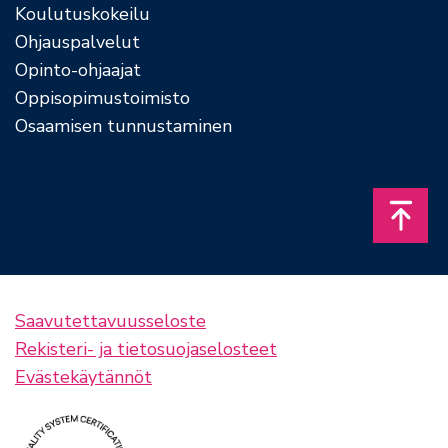
Koulutuskokeilu
Ohjauspalvelut
Opinto-ohjaajat
Oppisopimustoimisto
Osaamisen tunnustaminen
Takais
Saavutettavuusseloste
Rekisteri- ja tietosuojaselosteet
Evästekäytännöt