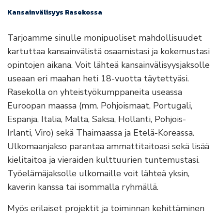
Kansainvälisyys Rasekossa
Tarjoamme sinulle monipuoliset mahdollisuudet
kartuttaa kansainvälistä osaamistasi ja kokemustasi
opintojen aikana. Voit lähteä kansainvälisyysjaksolle
useaan eri maahan heti 18-vuotta täytettyäsi.
Rasekolla on yhteistyökumppaneita useassa
Euroopan maassa (mm. Pohjoismaat, Portugali,
Espanja, Italia, Malta, Saksa, Hollanti, Pohjois-
Irlanti, Viro) sekä Thaimaassa ja Etelä-Koreassa.
Ulkomaanjakso parantaa ammattitaitoasi sekä lisää
kielitaitoa ja vieraiden kulttuurien tuntemustasi.
Työelämäjaksolle ulkomaille voit lähteä yksin,
kaverin kanssa tai isommalla ryhmällä.
Myös erilaiset projektit ja toiminnan kehittäminen