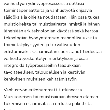
vanhustyön ydintyöprosesseissa eettisiä
toimintaperiaatteita ja vanhustyötä ohjaavia
säädöksiä ja ohjeita noudattaen. Hän osaa tukea
muistioireista tai muistisairasta ihmistä ja hänen
läheisiään arkiteknologian käytössä sekä kertoa
teknologian hyödyntämisen mahdollisuuksista
toimintakykyisyyden ja turvallisuuden
edistämiseksi. Osaamisalan suorittanut tiedostaa
verkostotyöskentelyn merkityksen ja osaa
integroida työprosesseihin laadukkaan,
tavoitteellisen, taloudellisen ja kestävän
kehityksen mukaisen kehittämistyön.
Vanhustyön erikoisammattitutkinnossa
Muistioireisen tai muistisairaan ihmisen elämän
tukemisen osaamisalassa on kaksi pakollista