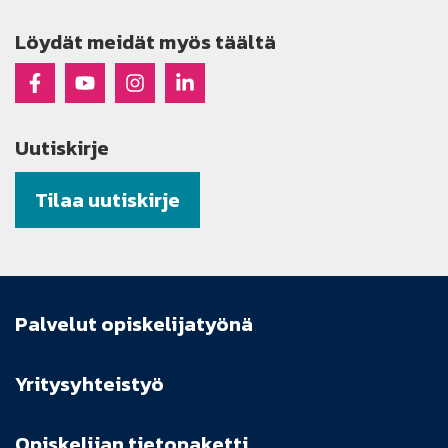
Löydät meidät myös täältä
Raseko Facebookissa
Raseko Youtubessa
Raseko Instagramissa
Raseko Linkedinissä
Uutiskirje
Tilaa uutiskirje
Palvelut opiskelijatyönä
Yritysyhteistyö
Opiskelijan tietopaketti