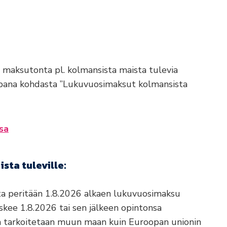
maksutonta pl. kolmansista maista tulevia
mpana kohdasta ”Lukuvuosimaksut kolmansista
sa
ta tuleville:
ilta peritään 1.8.2026 alkaen lukuvuosimaksu
kee 1.8.2026 tai sen jälkeen opintonsa
la tarkoitetaan muun maan kuin Euroopan unionin