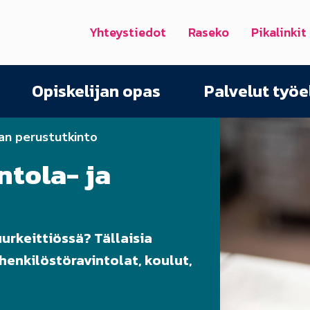
Yhteystiedot
Raseko
Pikalinkit
Opiskelijan opas
Palvelut työ
lan perustutkinto
ntola- ja
urkeittiössä? Tällaisia
henkilöstöravintolat, koulut,