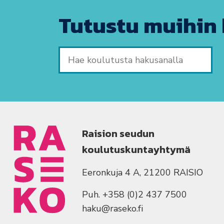
Tutustu muihin 
Hae koulutusta hakusanalla
Raision seudun
koulutuskuntayhtymä
Eeronkuja 4 A, 21200 RAISIO
Puh. +358 (0)2 437 7500
haku@raseko.fi