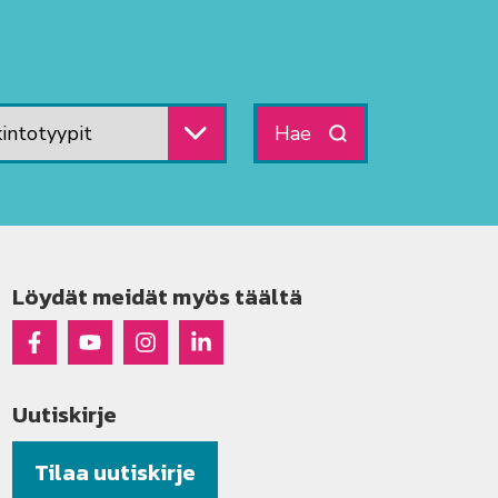
intotyyppi
Löydät meidät myös täältä
Raseko Facebookissa
Raseko Youtubessa
Raseko Instagramissa
Raseko Linkedinissä
Uutiskirje
Tilaa uutiskirje