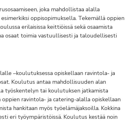
usosaamiseen, joka mahdollistaa alalla
 esimerkiksi oppisopimuksella. Tekemällä oppien
koulussa erilaisissa keittiöissä sekä osaamista
 osaat toimia vastuullisesti ja taloudellisesti
lalle –koulutuksessa opiskellaan ravintola- ja
 osat. Koulutus antaa mahdollisuuden alan
la työskentelyn tai koulutuksen jatkamista
oppien ravintola- ja catering-alalla opiskellaan
amista hankitaan myös työelämäjaksoilla. Kokkina
sesti eri työympäristöissä. Koulutus kestää noin