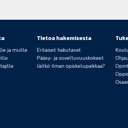
ta
Tietoa hakemisesta
Tuk
le ja muille
Erilaiset hakutavat
Koul
ille
Pääsy- ja soveltuvuuskokeet
Ohja
ajille
Jäitkö ilman opiskelupaikkaa?
Opint
Oppi
Osaa