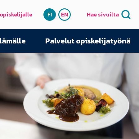
 opiskelijalle
FI
EN
Hae sivuilta
SUOMI
ENGLISH
elämälle
Palvelut opiskelijatyönä