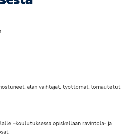
o
nostuneet, alan vaihtajat, työttömät, lomautetut
lalle –koulutuksessa opiskellaan ravintola- ja
sat.