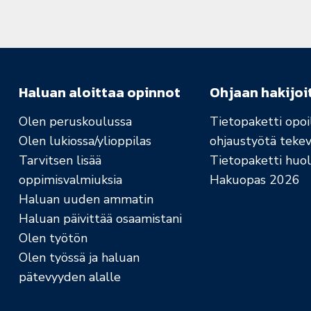
Haluan aloittaa opinnot
Ohjaan hakijoi
Olen peruskoulussa
Tietopaketti opoil
Olen lukiossa/ylioppilas
ohjaustyötä tekev
Tarvitsen lisää
Tietopaketti huolt
oppimisvalmiuksia
Hakuopas 2026
Haluan uuden ammatin
Haluan päivittää osaamistani
Olen työtön
Olen työssä ja haluan
pätevyyden alalle