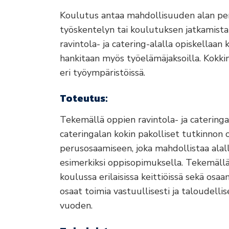
Koulutus antaa mahdollisuuden alan per
työskentelyn tai koulutuksen jatkamista
ravintola- ja catering-alalla opiskellaan 
hankitaan myös työelämäjaksoilla. Kokkina
eri työympäristöissä.
Toteutus:
Tekemällä oppien ravintola- ja cateringa
cateringalan kokin pakolliset tutkinnon
perusosaamiseen, joka mahdollistaa alal
esimerkiksi oppisopimuksella. Tekemällä 
koulussa erilaisissa keittiöissä sekä osa
osaat toimia vastuullisesti ja taloudelli
vuoden.