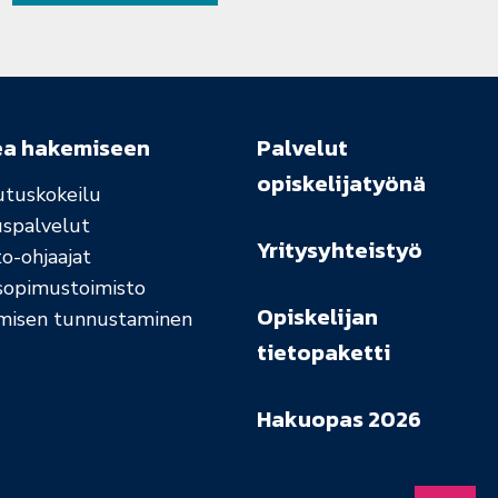
ea hakemiseen
Palvelut
opiskelijatyönä
utuskokeilu
uspalvelut
Yritysyhteistyö
o-ohjaajat
sopimustoimisto
Opiskelijan
misen tunnustaminen
tietopaketti
Hakuopas 2026