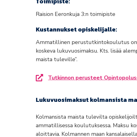
Toimipiste:
Raision Eeronkuja 3:n toimipiste
Kustannukset opiskelijalle:
Ammatillinen perustutkintokoulutus on 
koskeva lukuvuosimaksu. Kts. lisää ale
maista tuleville”.
Tutkinnon perusteet Opintopolus
Siirryt toiselle sivustolle
Lukuvuosimaksut kolmansista mais
Kolmansista maista tulevilta opiskelijo
ammatillisessa koulutuksessa. Maksu kos
aloittavia. Kolmannen maan kansalaisel