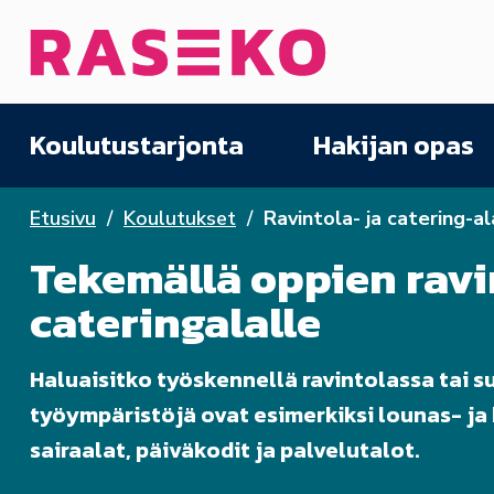
Siirry sisältöön
Etusivu
Koulutustarjonta
Hakijan opas
Etusivu
Koulutukset
Ravintola- ja catering-a
Tekemällä oppien ravi
cateringalalle
Haluaisitko työskennellä ravintolassa tai su
työympäristöjä ovat esimerkiksi lounas- ja 
sairaalat, päiväkodit ja palvelutalot.