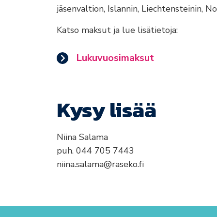
jäsenvaltion, Islannin, Liechtensteinin, No
Katso maksut ja lue lisätietoja:
Lukuvuosimaksut
Kysy lisää
Niina Salama
puh. 044 705 7443
niina.salama@raseko.fi