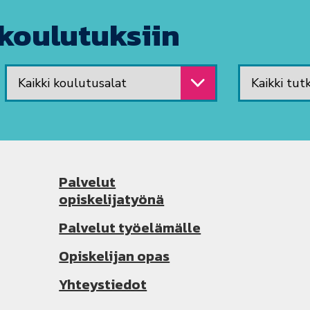
koulutuksiin
Valitse koulutusala
Valitse tutk
Palvelut
opiskelijatyönä
Palvelut työelämälle
Opiskelijan opas
Yhteystiedot