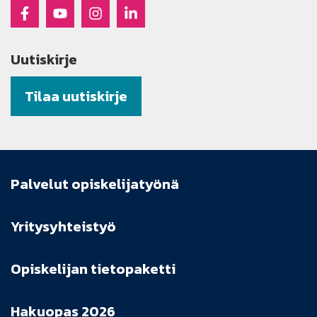
Raseko Facebookissa
Raseko Youtubessa
Raseko Instagramissa
Raseko Linkedinissä
Uutiskirje
Tilaa uutiskirje
Palvelut opiskelijatyönä
Yritysyhteistyö
Opiskelijan tietopaketti
Hakuopas 2026