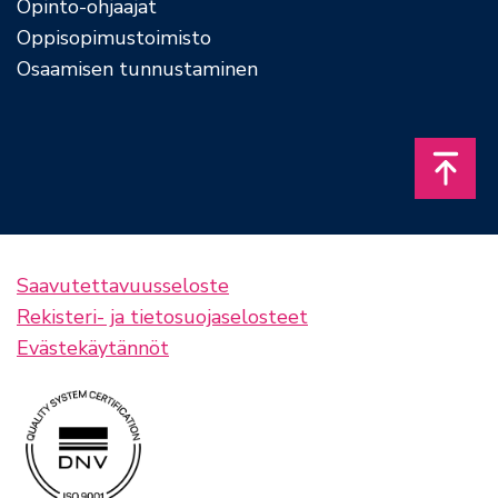
Opinto-ohjaajat
Oppisopimustoimisto
Osaamisen tunnustaminen
Takais
Saavutettavuusseloste
Rekisteri- ja tietosuojaselosteet
Evästekäytännöt