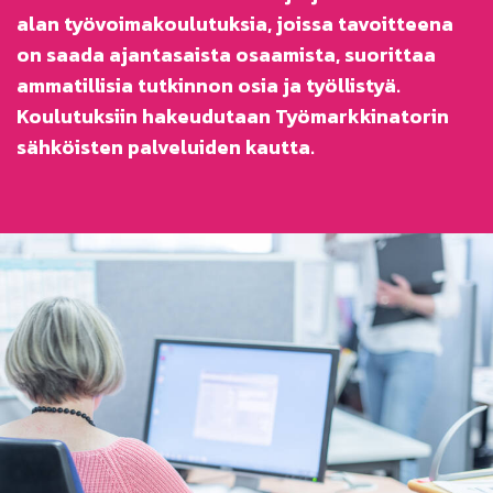
alan työvoimakoulutuksia, joissa tavoitteena
on saada ajantasaista osaamista, suorittaa
ammatillisia tutkinnon osia ja työllistyä.
Koulutuksiin hakeudutaan Työmarkkinatorin
sähköisten palveluiden kautta.