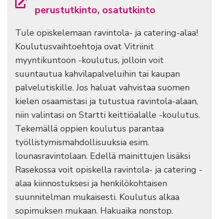
perustutkinto, osatutkinto
Tule opiskelemaan ravintola- ja catering-alaa!
Koulutusvaihtoehtoja ovat Vitriinit
myyntikuntoon -koulutus, jolloin voit
suuntautua kahvilapalveluihin tai kaupan
palvelutiskille. Jos haluat vahvistaa suomen
kielen osaamistasi ja tutustua ravintola-alaan,
niin valintasi on Startti keittiöalalle -koulutus.
Tekemällä oppien koulutus parantaa
työllistymismahdollisuuksia esim.
lounasravintolaan. Edellä mainittujen lisäksi
Rasekossa voit opiskella ravintola- ja catering -
alaa kiinnostuksesi ja henkilökohtaisen
suunnitelman mukaisesti. Koulutus alkaa
sopimuksen mukaan. Hakuaika nonstop.