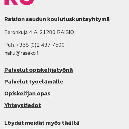
Raision seudun koulutuskuntayhtymä
Eeronkuja 4 A, 21200 RAISIO
Puh. +358 (0)2 437 7500
haku@raseko.fi
Palvelut opiskelijatyönä
Palvelut työelämälle
Opiskelijan opas
Yhteystiedot
Löydät meidät myös täältä