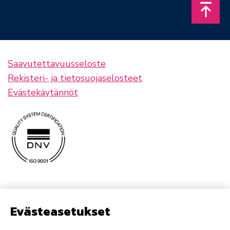
Takais
Saavutettavuusseloste
Rekisteri- ja tietosuojaselosteet
Evästekäytännöt
Evästeasetukset