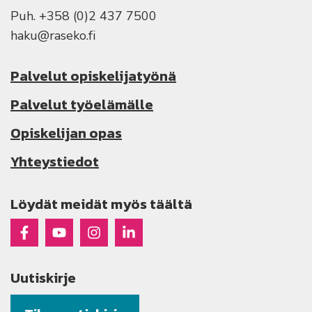
Puh. +358 (0)2 437 7500
haku@raseko.fi
Palvelut opiskelijatyönä
Palvelut työelämälle
Opiskelijan opas
Yhteystiedot
Löydät meidät myös täältä
Raseko Facebookissa
Raseko Youtubessa
Raseko Instagramissa
Raseko Linkedinissä
Uutiskirje