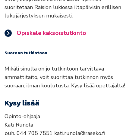
suoritetaan Raision lukiossa iltapäivisin erillisen
lukujärjestyksen mukaisesti.
Opiskele kaksoistutkinto
Suoraan tutkintoon
Mikäli sinulla on jo tutkintoon tarvittava
ammattitaito, voit suorittaa tutkinnon myös
suoraan, ilman koulutusta. Kysy lisää opettajalta!
Kysy lisää
Opinto-ohjaaja
Kati Runola
puh. 044 705 7551 kati.runola@raseko.fi