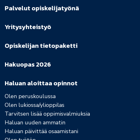
Palvelut opiskelijatyönä
Yritysyhteistyö
Opiskelijan tietopaketti
Hakuopas 2026
Haluan aloittaa opinnot
Olen peruskoulussa
Olen lukiossa/ylioppilas
Tarvitsen lisää oppimisvalmiuksia
Haluan uuden ammatin
Haluan päivittää osaamistani
Olen työtön