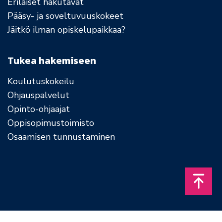
Erilaiset hakutavat
Pääsy- ja soveltuvuuskokeet
Jäitkö ilman opiskelupaikkaa?
Tukea hakemiseen
Koulutuskokeilu
Ohjauspalvelut
Opinto-ohjaajat
Oppisopimustoimisto
Osaamisen tunnustaminen
Takais