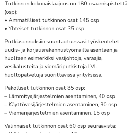
Tutkinnon kokonaislaajuus on 180 osaamispistettä
(osp):
• Ammatilliset tutkinnon osat 145 osp
• Yhteiset tutkinnon osat 35 osp
Putkiasennuksiin suuntautuessasi työskentelet
uudis- ja korjausrakennustyömailla asentaen ja
huoltaen esimerkiksi vesijohtoja, varaajia,
vesikalusteita ja viemäriputkistoja LVI-
huoltopalveluja suorittavissa yrityksissä.
Pakolliset tutkinnon osat 85 osp:
– Lämmitysjärjestelmien asentaminen, 40 osp
– Käyttövesijärjestelmien asentaminen, 30 osp
– Viemärijärjestelmien asentaminen, 15 osp
Valinnaiset tutkinnon osat 60 osp seuraavista: