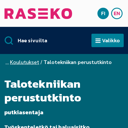
Siirry sisältöön
FI
EN
Etusivu
SUOMI
ENG
Hae sivuilta
Valikko
Avaa
Koulutukset
Talotekniikan perustutkinto
Talotekniikan
perustutkinto
putkiasentaja
Työskenteletkö tai haluaisitko