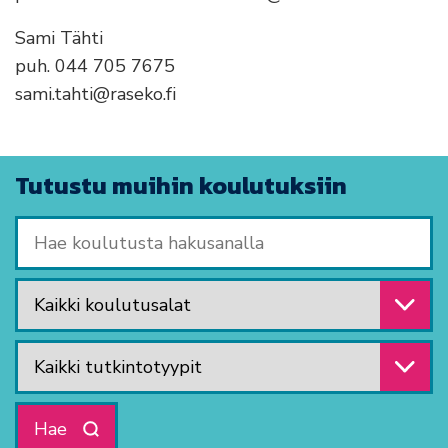
Sami Tähti
puh. 044 705 7675
sami.tahti@raseko.fi
Tutustu muihin koulutuksiin
Hae koulutusta hakusanalla
Valitse koulutusala
Valitse tutkintotyyppi