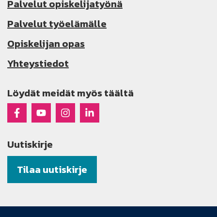
Palvelut opiskelijatyönä
Palvelut työelämälle
Opiskelijan opas
Yhteystiedot
Löydät meidät myös täältä
Raseko Facebookissa
Raseko Youtubessa
Raseko Instagramissa
Raseko Linkedinissä
Uutiskirje
Tilaa uutiskirje