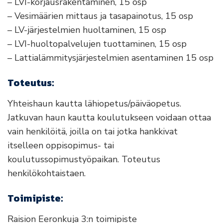
– LVI-korjausrakentaminen, 15 osp
– Vesimäärien mittaus ja tasapainotus, 15 osp
– LV-järjestelmien huoltaminen, 15 osp
– LVI-huoltopalvelujen tuottaminen, 15 osp
– Lattialämmitysjärjestelmien asentaminen 15 osp
Toteutus:
Yhteishaun kautta lähiopetus/päiväopetus.
Jatkuvan haun kautta koulutukseen voidaan ottaa
vain henkilöitä, joilla on tai jotka hankkivat
itselleen oppisopimus- tai
koulutussopimustyöpaikan. Toteutus
henkilökohtaistaen.
Toimipiste:
Raision Eeronkuja 3:n toimipiste