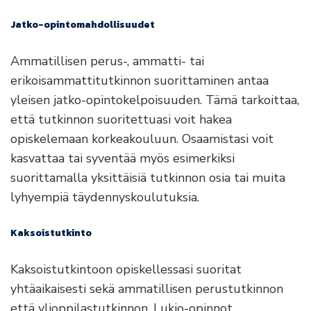
Jatko-opintomahdollisuudet
Ammatillisen perus-, ammatti- tai
erikoisammattitutkinnon suorittaminen antaa
yleisen jatko-opintokelpoisuuden. Tämä tarkoittaa,
että tutkinnon suoritettuasi voit hakea
opiskelemaan korkeakouluun. Osaamistasi voit
kasvattaa tai syventää myös esimerkiksi
suorittamalla yksittäisiä tutkinnon osia tai muita
lyhyempiä täydennyskoulutuksia.
Kaksoistutkinto
Kaksoistutkintoon opiskellessasi suoritat
yhtäaikaisesti sekä ammatillisen perustutkinnon
että ylioppilastutkinnon. Lukio-opinnot