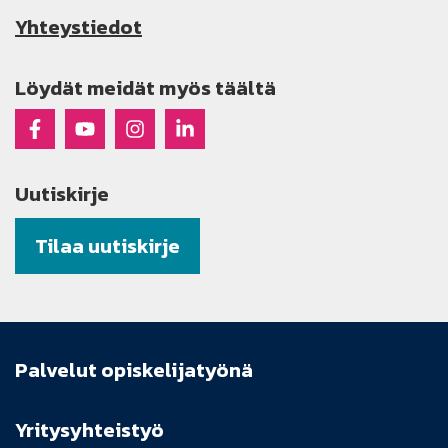
Yhteystiedot
Löydät meidät myös täältä
Raseko Facebookissa
Raseko Youtubessa
Raseko Instagramissa
Raseko Linkedinissä
Uutiskirje
Tilaa uutiskirje
Palvelut opiskelijatyönä
Yritysyhteistyö