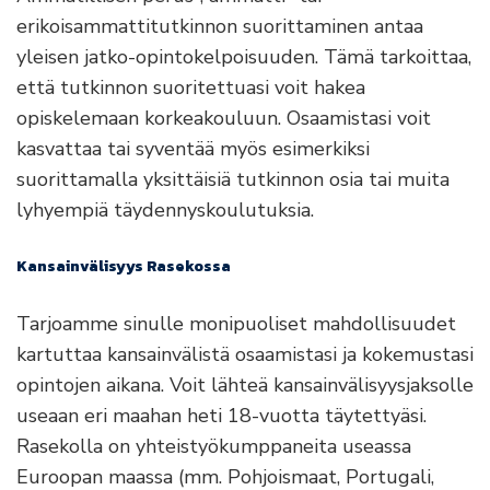
erikoisammattitutkinnon suorittaminen antaa
yleisen jatko-opintokelpoisuuden. Tämä tarkoittaa,
että tutkinnon suoritettuasi voit hakea
opiskelemaan korkeakouluun. Osaamistasi voit
kasvattaa tai syventää myös esimerkiksi
suorittamalla yksittäisiä tutkinnon osia tai muita
lyhyempiä täydennyskoulutuksia.
Kansainvälisyys Rasekossa
Tarjoamme sinulle monipuoliset mahdollisuudet
kartuttaa kansainvälistä osaamistasi ja kokemustasi
opintojen aikana. Voit lähteä kansainvälisyysjaksolle
useaan eri maahan heti 18-vuotta täytettyäsi.
Rasekolla on yhteistyökumppaneita useassa
Euroopan maassa (mm. Pohjoismaat, Portugali,