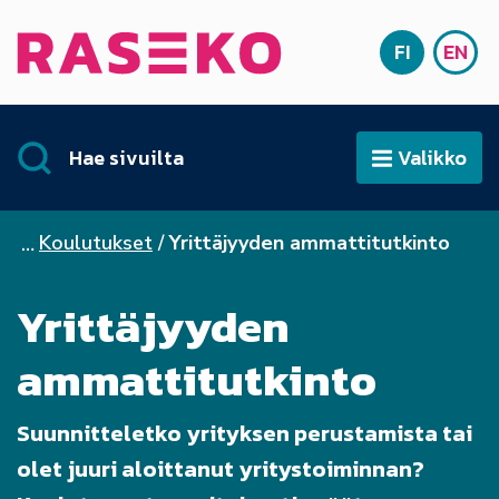
Siirry sisältöön
FI
EN
Etusivu
SUOMI
ENG
Hae sivuilta
Valikko
Avaa
Koulutukset
Yrittäjyyden ammattitutkinto
Yrittäjyyden
ammattitutkinto
Suunnitteletko yrityksen perustamista tai
olet juuri aloittanut yritystoiminnan?