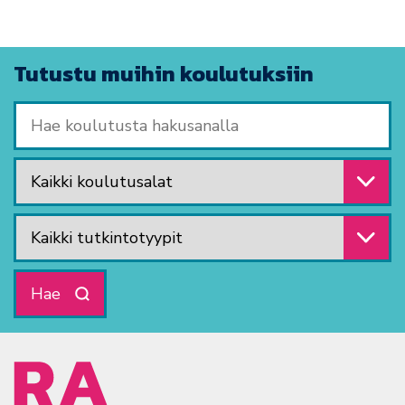
Tutustu muihin koulutuksiin
Hae koulutusta hakusanalla
Valitse koulutusala
Valitse tutkintotyyppi