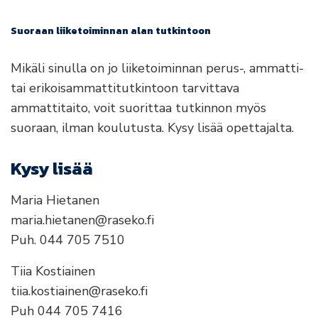
Suoraan liiketoiminnan alan tutkintoon
Mikäli sinulla on jo liiketoiminnan perus-, ammatti-
tai erikoisammattitutkintoon tarvittava
ammattitaito, voit suorittaa tutkinnon myös
suoraan, ilman koulutusta. Kysy lisää opettajalta.
Kysy lisää
Maria Hietanen
maria.hietanen@raseko.fi
Puh. 044 705 7510
Tiia Kostiainen
tiia.kostiainen@raseko.fi
Puh 044 705 7416