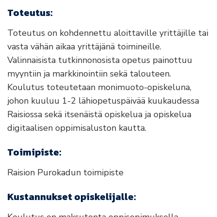
Toteutus:
Toteutus on kohdennettu aloittaville yrittäjille tai
vasta vähän aikaa yrittäjänä toimineille.
Valinnaisista tutkinnonosista opetus painottuu
myyntiin ja markkinointiin sekä talouteen.
Koulutus toteutetaan monimuoto-opiskeluna,
johon kuuluu 1-2 lähiopetuspäivää kuukaudessa
Raisiossa sekä itsenäistä opiskelua ja opiskelua
digitaalisen oppimisaluston kautta.
Toimipiste:
Raision Purokadun toimipiste
Kustannukset opiskelijalle:
Koulutus on maksutonta oppisopimuksella.