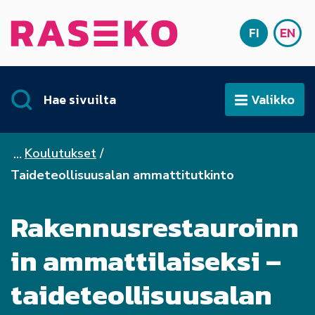
Siirry sisältöön
FI
EN
Etusivu
SUOMI
ENG
Hae sivuilta
Valikko
Avaa
Koulutukset
Taideteollisuusalan ammattitutkinto
Rakennusrestauroinn
in ammattilaiseksi –
taideteollisuusalan