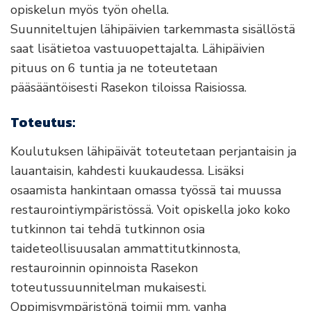
opiskelun myös työn ohella.
Suunniteltujen lähipäivien tarkemmasta sisällöstä
saat lisätietoa vastuuopettajalta. Lähipäivien
pituus on 6 tuntia ja ne toteutetaan
pääsääntöisesti Rasekon tiloissa Raisiossa.
Toteutus:
Koulutuksen lähipäivät toteutetaan perjantaisin ja
lauantaisin, kahdesti kuukaudessa. Lisäksi
osaamista hankintaan omassa työssä tai muussa
restaurointiympäristössä. Voit opiskella joko koko
tutkinnon tai tehdä tutkinnon osia
taideteollisuusalan ammattitutkinnosta,
restauroinnin opinnoista Rasekon
toteutussuunnitelman mukaisesti.
Oppimisympäristönä toimii mm. vanha