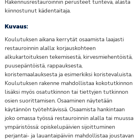
Rakennusrestauroinnin perusteet tunteva, alasta
kiinnostunut kädentaitaja.
Kuvaus:
Koulutuksen aikana kerrytät osaamista laajasti
restauroinnin alalla: korjauskohteen
alkukartoituksen tekemisestä, kirvesmiehentöistä,
puusepäntöistä, rappauksesta,
koristemaalauksesta ja esimerkiksi koristevaluista.
Koulutuksen rakenne mahdollistaa kokotutkinnon
lisäksi myös osatutkinnon tai tiettyjen tutkinnon
osien suorittamisen. Osaaminen näytetään
käytännön työtehtävissä. Osaamista hankintaan
joko omassa työssä restauroinnin alalla tai muussa
ympäristössä: opiskelupäivien sijoittuminen
perjantai- ja lauantaipäiviin mahdollistaa joustavan