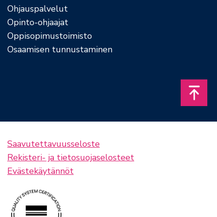
Ohjauspalvelut
Opinto-ohjaajat
Oppisopimustoimisto
Osaamisen tunnustaminen
Takais
Saavutettavuusseloste
Rekisteri- ja tietosuojaselosteet
Evästekäytännöt