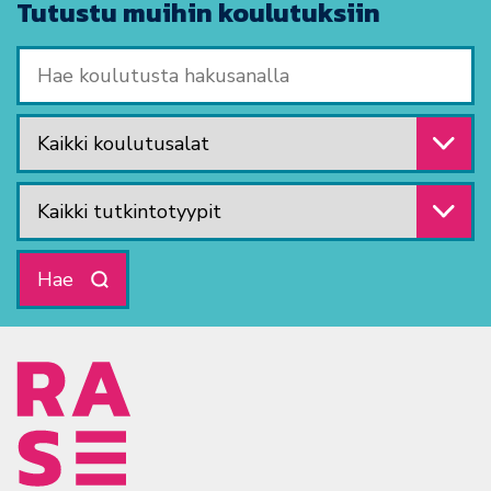
Tutustu muihin koulutuksiin
Hae koulutusta hakusanalla
Valitse koulutusala
Valitse tutkintotyyppi