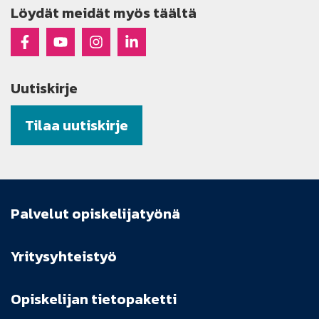
Löydät meidät myös täältä
Raseko Facebookissa
Raseko Youtubessa
Raseko Instagramissa
Raseko Linkedinissä
Uutiskirje
Tilaa uutiskirje
Palvelut opiskelijatyönä
Yritysyhteistyö
Opiskelijan tietopaketti