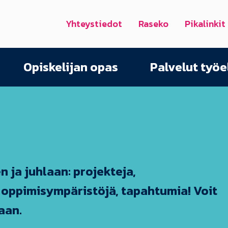
Yhteystiedot
Raseko
Pikalinkit
Opiskelijan opas
Palvelut työ
ja juhlaan: projekteja,
 oppimisympäristöjä, tapahtumia! Voit
aan.