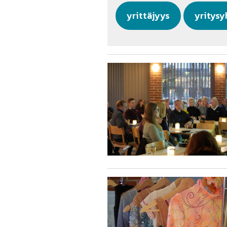
yrittäjyys
yritysy