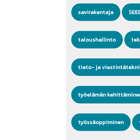
savirakentaja
SEE
taloushallinto
tek
tieto- ja viestintätekn
työelämän kehittämine
työssäoppiminen