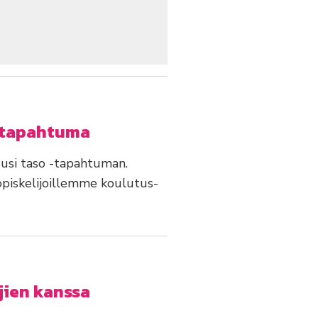
stapahtuma
usi taso -tapahtuman.
 opiskelijoillemme koulutus-
jien kanssa