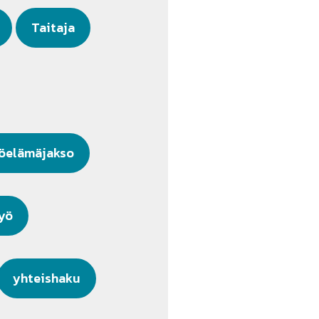
Taitaja
öelämäjakso
yö
yhteishaku