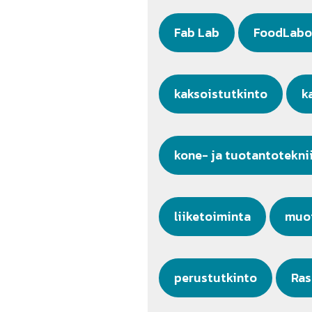
Fab Lab
FoodLabo
kaksoistutkinto
k
kone- ja tuotantotekni
liiketoiminta
muot
perustutkinto
Ras