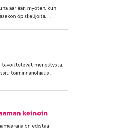
muna ääriään myöten, kun
sekon opiskelijoita. …
it tavoittelevat menestystä.
essit, toiminnanohjaus …
aaman keinoin
äämääränä on edistää