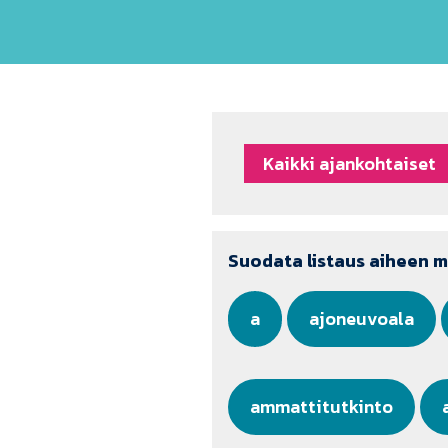
Kaikki ajankohtaiset
Suodata listaus aiheen 
a
ajoneuvoala
ammattitutkinto