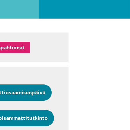
apahtumat
tiosaamisenpäivä
oisammattitutkinto