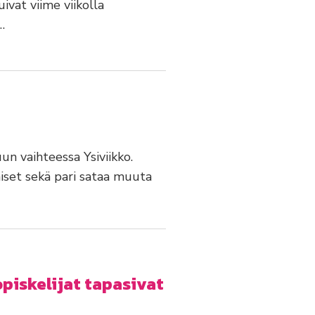
uivat viime viikolla
…
un vaihteessa Ysiviikko.
aiset sekä pari sataa muuta
piskelijat tapasivat