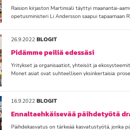
Raision kirjaston Martinsali täyttyi maanantai-aa
opetusministeri Li Andersson saapui tapaamaan Ra
BLOGIT
26.9.2022
Pidämme peiliä edessäsi
Yritykset ja organisaatiot, yhteisöt ja ekosysteem
Monet asiat ovat suhteellisen yksinkertaisia: pros
BLOGIT
16.9.2022
Ennaltaehkäisevää päihdetyötä dr
Päihdekasvatus on tärkeää kasvatustyötä, jonka p