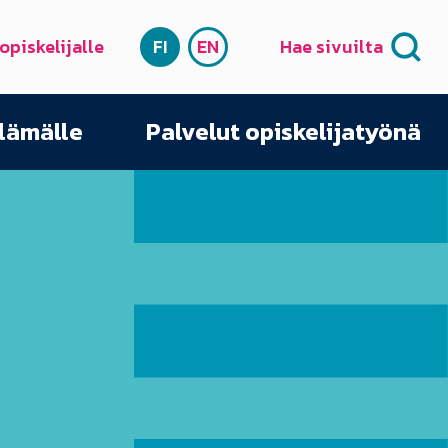
 opiskelijalle
FI
EN
Hae sivuilta
SUOMI
ENGLISH
elämälle
Palvelut opiskelijatyönä