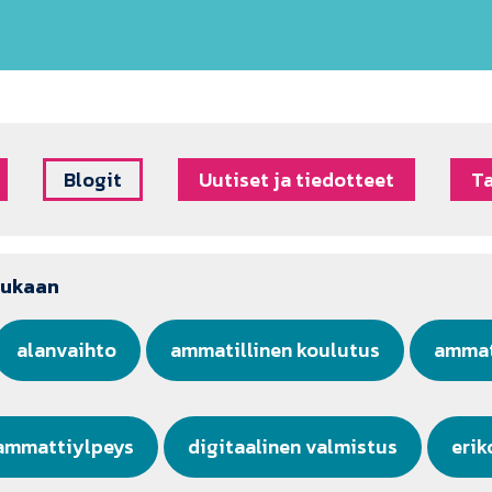
Blogit
Uutiset ja tiedotteet
T
mukaan
alanvaihto
ammatillinen koulutus
ammat
ammattiylpeys
digitaalinen valmistus
erik