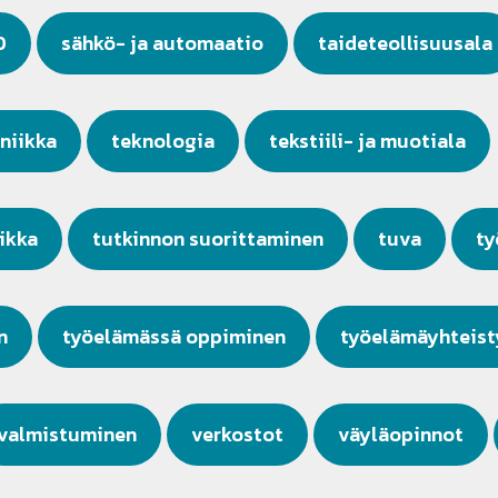
D
sähkö- ja automaatio
taideteollisuusala
niikka
teknologia
tekstiili- ja muotiala
iikka
tutkinnon suorittaminen
tuva
ty
n
työelämässä oppiminen
työelämäyhteist
valmistuminen
verkostot
väyläopinnot