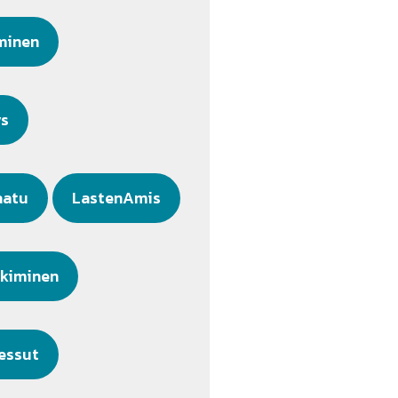
minen
ys
aatu
LastenAmis
kiminen
essut