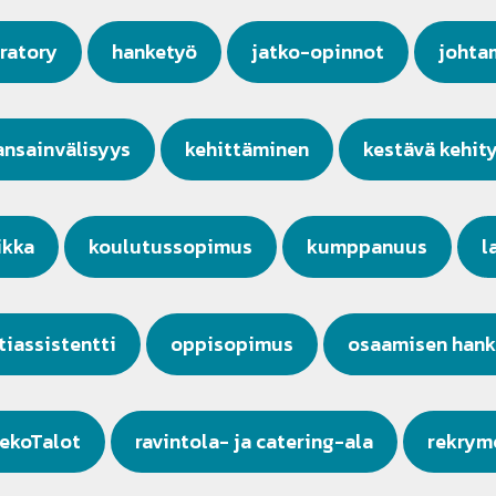
ratory
hanketyö
jatko-opinnot
johta
ansainvälisyys
kehittäminen
kestävä kehit
ikka
koulutussopimus
kumppanuus
l
iassistentti
oppisopimus
osaamisen hank
ekoTalot
ravintola- ja catering-ala
rekrym