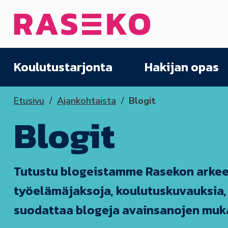
Siirry sisältöön
Etusivu
Koulutustarjonta
Hakijan opas
Etusivu
Ajankohtaista
Blogit
Blogit
Tutustu blogeistamme Rasekon arkeen 
työelämäjaksoja, koulutuskuvauksia,
suodattaa blogeja avainsanojen muk