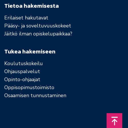
Tietoa hakemisesta
Erilaiset hakutavat
Pääsy- ja soveltuvuuskokeet
Jäitkö ilman opiskelupaikkaa?
Tukea hakemiseen
Koulutuskokeilu
Ohjauspalvelut
Opinto-ohjaajat
Oppisopimustoimisto
Osaamisen tunnustaminen
Takais