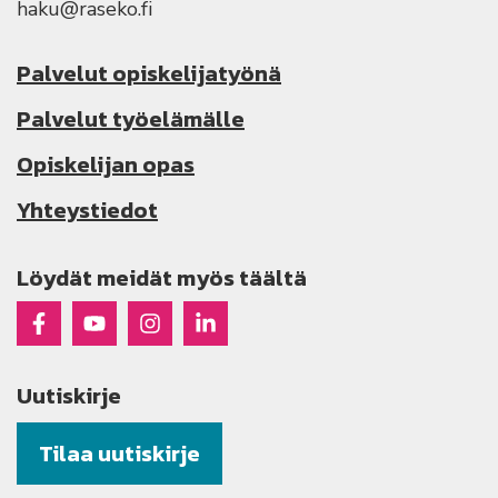
haku@raseko.fi
Palvelut opiskelijatyönä
Palvelut työelämälle
Opiskelijan opas
Yhteystiedot
Löydät meidät myös täältä
Raseko Facebookissa
Raseko Youtubessa
Raseko Instagramissa
Raseko Linkedinissä
Uutiskirje
Tilaa uutiskirje