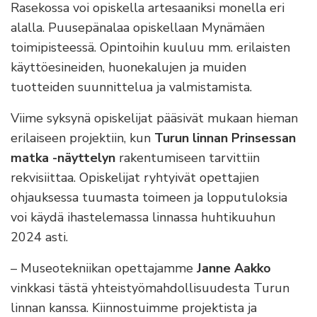
Rasekossa voi opiskella artesaaniksi monella eri
alalla. Puusepänalaa opiskellaan Mynämäen
toimipisteessä. Opintoihin kuuluu mm. erilaisten
käyttöesineiden, huonekalujen ja muiden
tuotteiden suunnittelua ja valmistamista.
Viime syksynä opiskelijat pääsivät mukaan hieman
erilaiseen projektiin, kun
Turun linnan Prinsessan
matka -näyttelyn
rakentumiseen tarvittiin
rekvisiittaa. Opiskelijat ryhtyivät opettajien
ohjauksessa tuumasta toimeen ja lopputuloksia
voi käydä ihastelemassa linnassa huhtikuuhun
2024 asti.
– Museotekniikan opettajamme
Janne Aakko
vinkkasi tästä yhteistyömahdollisuudesta Turun
linnan kanssa. Kiinnostuimme projektista ja