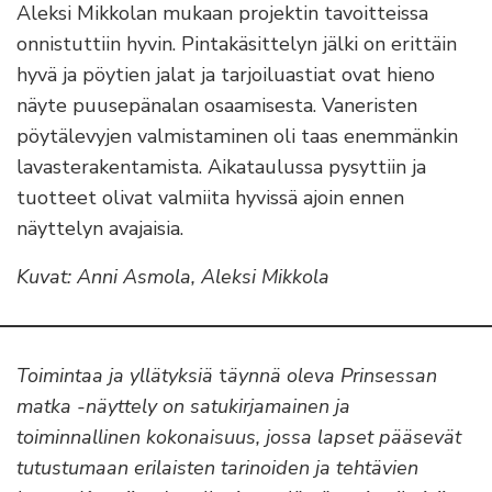
Aleksi Mikkolan mukaan projektin tavoitteissa
onnistuttiin hyvin. Pintakäsittelyn jälki on erittäin
hyvä ja pöytien jalat ja tarjoiluastiat ovat hieno
näyte puusepänalan osaamisesta. Vaneristen
pöytälevyjen valmistaminen oli taas enemmänkin
lavasterakentamista. Aikataulussa pysyttiin ja
tuotteet olivat valmiita hyvissä ajoin ennen
näyttelyn avajaisia.
Kuvat: Anni Asmola, Aleksi Mikkola
Toimintaa ja yllätyksiä
t
äynnä oleva Prinsessan
matka -näyttely on satukirjamainen ja
toiminnallinen kokonaisuus, jossa lapset pääsevät
tutustumaan erilaisten tarinoiden ja tehtävien