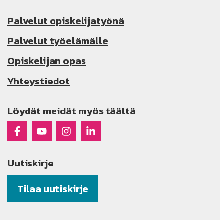
Palvelut opiskelijatyönä
Palvelut työelämälle
Opiskelijan opas
Yhteystiedot
Löydät meidät myös täältä
Raseko Facebookissa
Raseko Youtubessa
Raseko Instagramissa
Raseko Linkedinissä
Uutiskirje
Tilaa uutiskirje