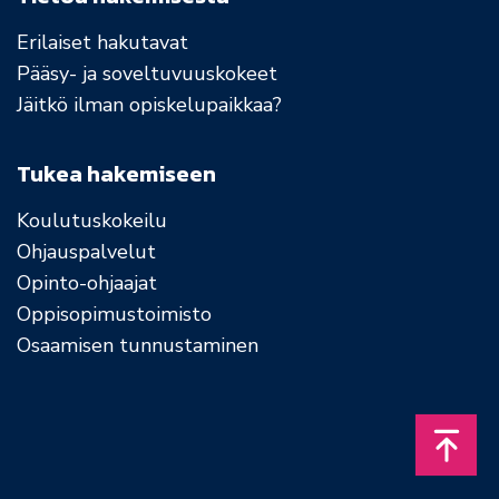
Erilaiset hakutavat
Pääsy- ja soveltuvuuskokeet
Jäitkö ilman opiskelupaikkaa?
Tukea hakemiseen
Koulutuskokeilu
Ohjauspalvelut
Opinto-ohjaajat
Oppisopimustoimisto
Osaamisen tunnustaminen
Takais