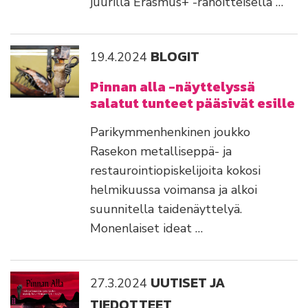
juurilla Erasmus+ -rahoitteisella …
BLOGIT
19.4.2024
Pinnan alla -näyttelyssä
salatut tunteet pääsivät esille
Parikymmenhenkinen joukko
Rasekon metalliseppä- ja
restaurointiopiskelijoita kokosi
helmikuussa voimansa ja alkoi
suunnitella taidenäyttelyä.
Monenlaiset ideat …
UUTISET JA
27.3.2024
TIEDOTTEET