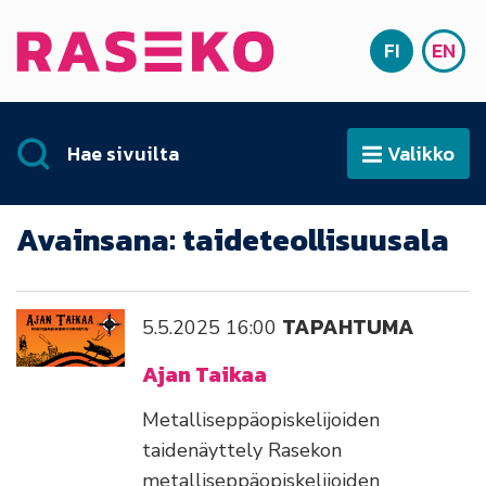
Siirry sisältöön
FI
EN
Etusivu
SUOMI
ENG
Hae sivuilta
Valikko
Avaa
Avainsana:
taideteollisuusala
TAPAHTUMA
5.5.2025
16:00
Ajan Taikaa
Metalliseppäopiskelijoiden
taidenäyttely Rasekon
metalliseppäopiskelijoiden