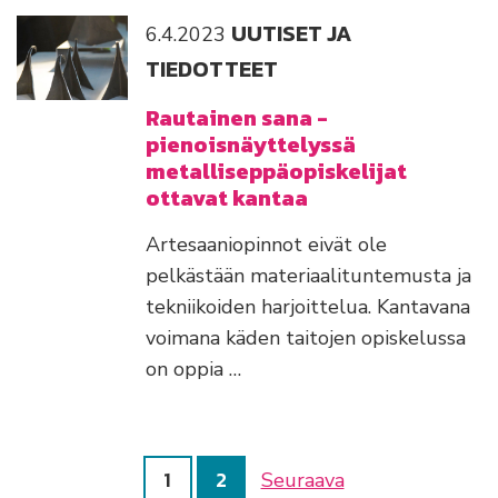
UUTISET JA
6.4.2023
TIEDOTTEET
Rautainen sana -
pienoisnäyttelyssä
metalliseppäopiskelijat
ottavat kantaa
Artesaaniopinnot eivät ole
pelkästään materiaalituntemusta ja
tekniikoiden harjoittelua. Kantavana
voimana käden taitojen opiskelussa
on oppia …
1
2
Seuraava