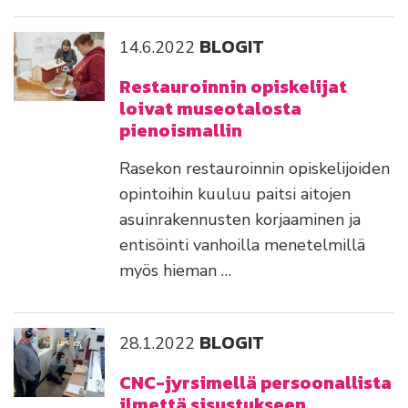
BLOGIT
14.6.2022
Restauroinnin opiskelijat
loivat museotalosta
pienoismallin
Rasekon restauroinnin opiskelijoiden
opintoihin kuuluu paitsi aitojen
asuinrakennusten korjaaminen ja
entisöinti vanhoilla menetelmillä
myös hieman …
BLOGIT
28.1.2022
CNC-jyrsimellä persoonallista
ilmettä sisustukseen