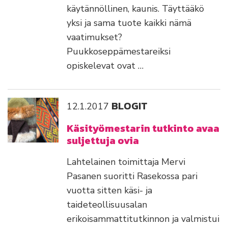
käytännöllinen, kaunis. Täyttääkö
yksi ja sama tuote kaikki nämä
vaatimukset?
Puukkoseppämestareiksi
opiskelevat ovat …
BLOGIT
12.1.2017
Käsityömestarin tutkinto avaa
suljettuja ovia
Lahtelainen toimittaja Mervi
Pasanen suoritti Rasekossa pari
vuotta sitten käsi- ja
taideteollisuusalan
erikoisammattitutkinnon ja valmistui