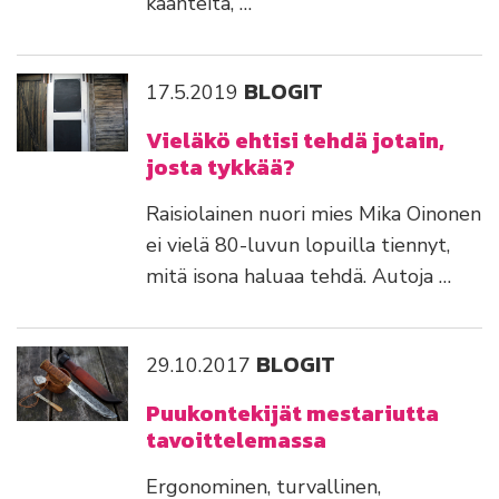
käänteitä, …
BLOGIT
17.5.2019
Vieläkö ehtisi tehdä jotain,
josta tykkää?
Raisiolainen nuori mies Mika Oinonen
ei vielä 80-luvun lopuilla tiennyt,
mitä isona haluaa tehdä. Autoja …
BLOGIT
29.10.2017
Puukontekijät mestariutta
tavoittelemassa
Ergonominen, turvallinen,