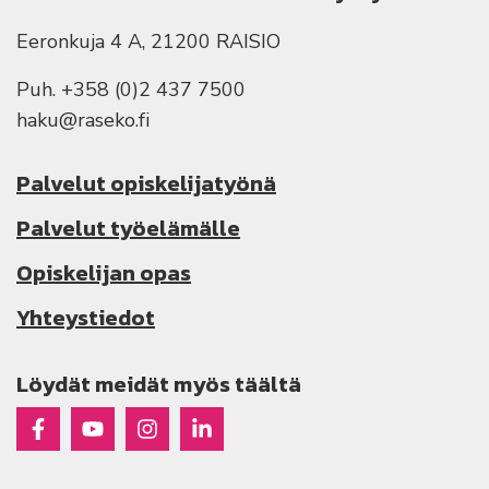
Eeronkuja 4 A, 21200 RAISIO
Puh. +358 (0)2 437 7500
haku@raseko.fi
Palvelut opiskelijatyönä
Palvelut työelämälle
Opiskelijan opas
Yhteystiedot
Löydät meidät myös täältä
Raseko Facebookissa
Raseko Youtubessa
Raseko Instagramissa
Raseko Linkedinissä