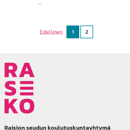
…
1
2
Edellinen
Raision seudun koulutuskuntayhtymä