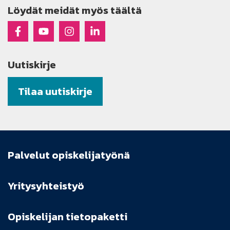
Löydät meidät myös täältä
Raseko Facebookissa
Raseko Youtubessa
Raseko Instagramissa
Raseko Linkedinissä
Uutiskirje
Tilaa uutiskirje
Palvelut opiskelijatyönä
Yritysyhteistyö
Opiskelijan tietopaketti