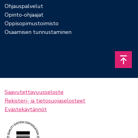
Ohjauspalvelut
Opinto-ohjaajat
Oppisopimustoimisto
Osaamisen tunnustaminen
Takais
Saavutettavuusseloste
Rekisteri- ja tietosuojaselosteet
Evästekäytännöt