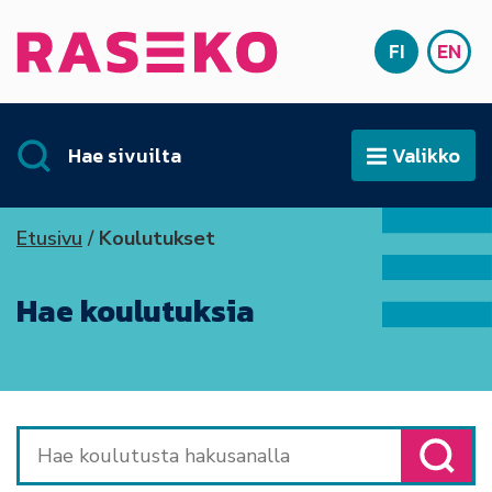
Siirry sisältöön
FI
EN
Etusivu
SUOMI
ENG
Hae sivuilta
Valikko
Avaa
Etusivu
Koulutukset
Hae koulutuksia
Haku: