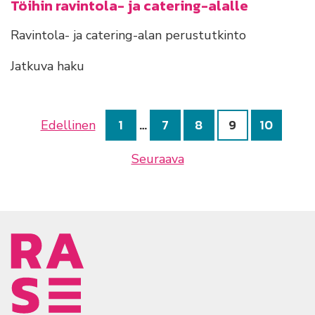
Töihin ravintola- ja catering-alalle
Ravintola- ja catering-alan perustutkinto
Jatkuva haku
1
…
7
8
9
10
Edellinen
Seuraava