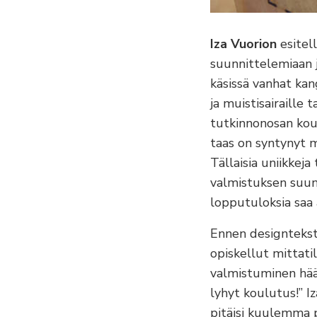
Iza Vuorion
esitel
suunnittelemiaan j
käsissä vanhat kan
ja muistisairaille
tutkinnonosan kou
taas on syntynyt 
Tällaisia uniikkej
valmistuksen suunt
lopputuloksia saa a
Ennen designteksti
opiskellut mittati
valmistuminen hääm
lyhyt koulutus!” Iz
pitäisi kuulemma 