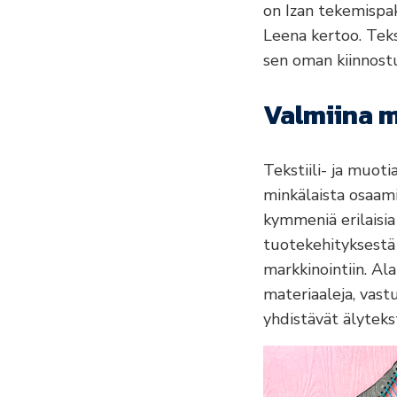
on Izan tekemispak
Leena kertoo. Tek
sen oman kiinnost
Valmiina m
Tekstiili- ja muoti
minkälaista osaami
kymmeniä erilaisia
tuotekehityksestä
markkinointiin. Al
materiaaleja, vastu
yhdistävät älyteks