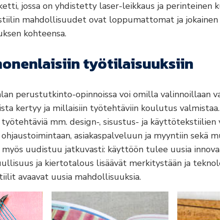
etti, jossa on yhdistetty laser-leikkaus ja perinteinen 
stiilin mahdollisuudet ovat loppumattomat ja jokainen
uksen kohteensa.
onenlaisiin työtilaisuuksiin
alan perustutkinto-opinnoissa voi omilla valinnoillaan va
sta kertyy ja millaisiin työtehtäviin koulutus valmistaa.
 työtehtäviä mm. design-, sisustus- ja käyttötekstiilien
 ohjaustoimintaan, asiakaspalveluun ja myyntiin sekä 
a myös uudistuu jatkuvasti: käyttöön tulee uusia innovaa
ullisuus ja kiertotalous lisäävät merkitystään ja teknolo
tiilit avaavat uusia mahdollisuuksia.