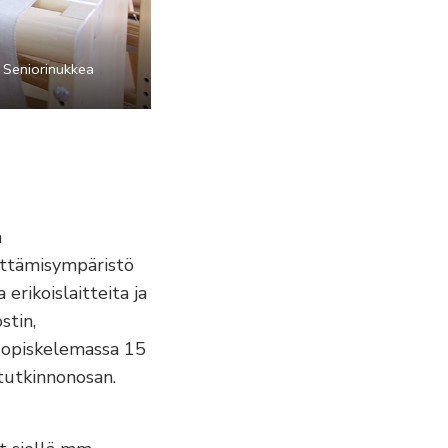
. Seniorinukkea
a
hittämisympäristö
erikoislaitteita ja
stin,
dä opiskelemassa 15
tutkinnonosan.