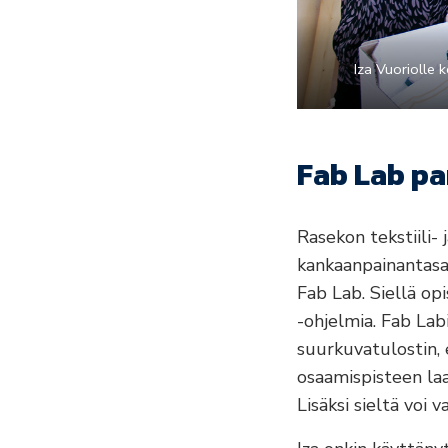
Iza Vuoriolle 
Fab Lab p
Rasekon tekstiili-
kankaanpainantasal
Fab Lab. Siellä opi
-ohjelmia. Fab Labi
suurkuvatulostin, 
osaamispisteen la
Lisäksi sieltä voi 