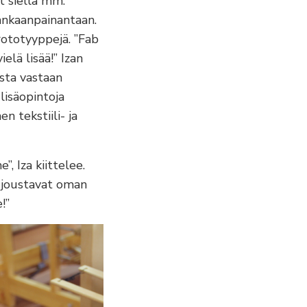
t siellä mm.
ankaanpainantaan.
rototyyppejä. ”Fab
ielä lisää!” Izan
usta vastaan
lisäopintoja
n tekstiili- ja
 Iza kiittelee.
t joustavat oman
!”