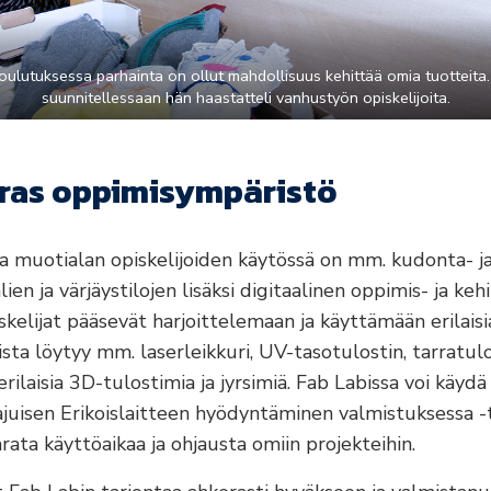
koulutuksessa parhainta on ollut mahdollisuus kehittää omia tuotteita
suunnitellessaan hän haastatteli vanhustyön opiskelijoita.
aras oppimisympäristö
 ja muotialan opiskelijoiden käytössä on mm. kudonta- j
ien ja värjäystilojen lisäksi digitaalinen oppimis- ja ke
skelijat pääsevät harjoittelemaan ja käyttämään erilaisia 
sta löytyy mm. laserleikkuri, UV-tasotulostin, tarratulo
erilaisia 3D-tulostimia ja jyrsimiä. Fab Labissa voi käy
ajuisen Erikoislaitteen hyödyntäminen valmistuksessa -
varata käyttöaikaa ja ohjausta omiin projekteihin.