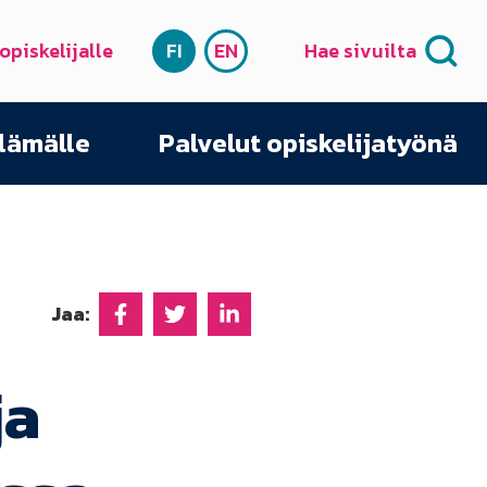
 opiskelijalle
FI
EN
Hae sivuilta
SUOMI
ENGLISH
elämälle
Palvelut opiskelijatyönä
Jaa:
Jaa Facebookissa
Jaa Twitterissä
Jaa Linkedinissä
ja