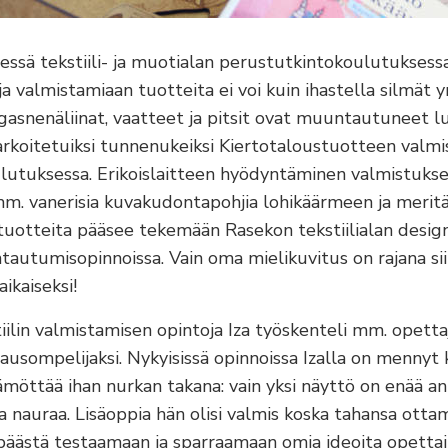
lessä tekstiili- ja muotialan perustutkintokoulutuksess
a valmistamiaan tuotteita ei voi kuin ihastella silmät y
gasnenäliinat, vaatteet ja pitsit ovat muuntautuneet lu
 tarkoitetuiksi tunnenukeiksi Kiertotaloustuotteen valm
lutuksessa. Erikoislaitteen hyödyntäminen valmistukse
mm. vanerisia kuvakudontapohjia lohikäärmeen ja meri
a tuotteita pääsee tekemään Rasekon tekstiilialan design
autumisopinnoissa. Vain oma mielikuvitus on rajana sii
ikaiseksi!
ilin valmistamisen opintoja Iza työskenteli mm. opett
lausompelijaksi. Nykyisissä opinnoissa Izalla on mennyt 
öttää ihan nurkan takana: vain yksi näyttö on enää an
a nauraa. Lisäoppia hän olisi valmis koska tahansa ottam
päästä testaamaan ja sparraamaan omia ideoita opettaji