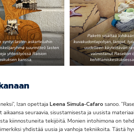
Paketti sisältää lohikä
syntyi lasten askarteluihin
kuvakudontapohjan, langat, työ
iskelijaryhmä suunnitteli lasten
uudelleen käytettävän ras
eja yhteistyössä Raision
valmistanut Rasekon d
eskuksen kanssa.
kehittämiskeskuksessa
ukanaan
neksi”, Izan opettaja
Leena Simula-Cafaro
sanoo. ”Ras
 aikaansa seuraavia, sisustamisesta ja uusista materiaa
ista kiinnostuneita tekijöitä. Monien intohimona on tehd
simerkiksi yhdistää uusia ja vanhoja tekniikoita. Tästä h