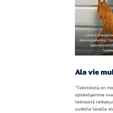
Lumo Lohikäärme 
tekemispaketiksi. Op
tekemispakett
Taitok
Ala vie m
”Tekstiilistä on mo
opiskelijamme ovat
teknisistä ratkaisu
uudella tavalla, e