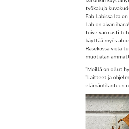
Iza onkin käyttäny
työkaluja kuvakud
Fab Labissa Iza on
Lab on aivan ihana!”
toive varmasti tot
käyttää myös aluee
Rasekossa vielä tul
muotialan ammatti
”Meillä on ollut h
”Laitteet ja ohjel
elämäntilanteen ni