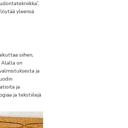
kudontatekniikka”,
 löytää yleensä
ikuttaa siihen,
 Alalla on
 valmistuksesta ja
muodin
tioita ja
giaa ja tekstiilejä