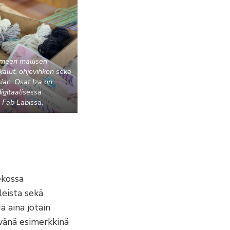
ärmeen mallisen
kalut, ohjevihkon sekä
ian. Osat Iza on
igitaalisessa
 Fab Labissa.
ekossa
leista sekä
ä aina jotain
yvänä esimerkkinä