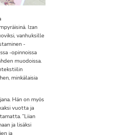
a
mpyräisinä. Izan
oviksi, vanhuksille
istaminen -
ssa -opinnoissa
tähden muodoissa.
tekstiilin
hen, minkälaisia
ajana. Hän on myös
kaksi vuotta ja
tamatta. ”Liian
aan ja lisäksi
en ja