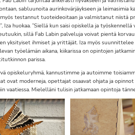
t Fab Labin tarjontaa ahkerasti hyväkseen ja valmistanu
ontaan, sabluunoita aurinkovärjäykseen ja leimasimia k
 myös testannut tuoteideoitaan ja valmistanut niistä p
, Iza huokaa. ”Siellä kun saisi opiskella ja työskennellä v
eutuukin, sillä Fab Labin palveluja voivat pientä korva
n yksityiset ihmiset ja yrittäjät. Iza myös suunnittelee 
evan työelämän aikana, kiikarissa on opintojen jatkamine
tutkinnon parissa.
yvä opiskeluryhmä, kannustimme ja autoimme toisiamme”,
mat ovat moderneja, opettajat osaavat ohjata ja opinno
in vaatiessa. Mielelläni tulisin jatkamaan opintoja tänne