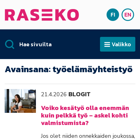
Siirry sisältöön
FI
EN
Etusivu
SUOMI
ENG
Hae sivuilta
Valikko
Avaa
Avainsana:
työelämäyhteistyö
BLOGIT
21.4.2026
Voiko kesätyö olla enemmän
kuin pelkkä työ – askel kohti
valmistumista?
Jos olet niiden onnekkaiden joukossa,