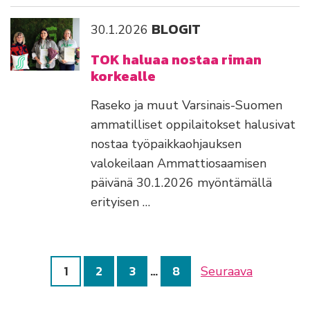
BLOGIT
30.1.2026
TOK haluaa nostaa riman
korkealle
Raseko ja muut Varsinais-Suomen
ammatilliset oppilaitokset halusivat
nostaa työpaikkaohjauksen
valokeilaan Ammattiosaamisen
päivänä 30.1.2026 myöntämällä
erityisen …
1
2
3
…
8
Seuraava