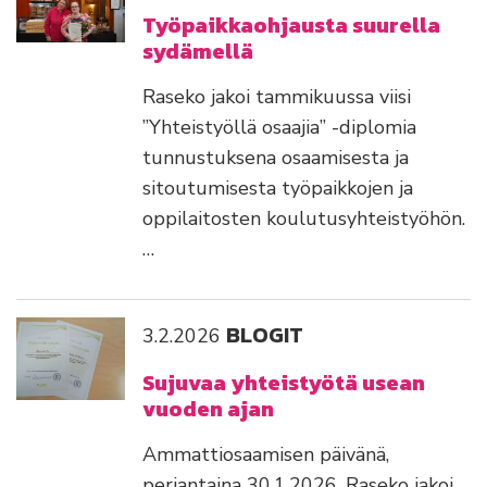
Työpaikkaohjausta suurella
sydämellä
Raseko jakoi tammikuussa viisi
”Yhteistyöllä osaajia” -diplomia
tunnustuksena osaamisesta ja
sitoutumisesta työpaikkojen ja
oppilaitosten koulutusyhteistyöhön.
…
BLOGIT
3.2.2026
Sujuvaa yhteistyötä usean
vuoden ajan
Ammattiosaamisen päivänä,
perjantaina 30.1.2026, Raseko jakoi