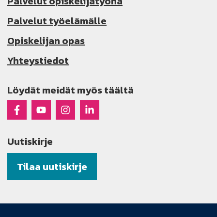
Palvelut opiskelijatyönä
Palvelut työelämälle
Opiskelijan opas
Yhteystiedot
Löydät meidät myös täältä
Raseko Facebookissa
Raseko Youtubessa
Raseko Instagramissa
Raseko Linkedinissä
Uutiskirje
Tilaa uutiskirje