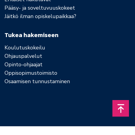
Pääsy- ja soveltuvuuskokeet
Jäitkö ilman opiskelupaikkaa?
Tukea hakemiseen
Koulutuskokeilu
Ohjauspalvelut
Opinto-ohjaajat
Oppisopimustoimisto
Osaamisen tunnustaminen
Takais