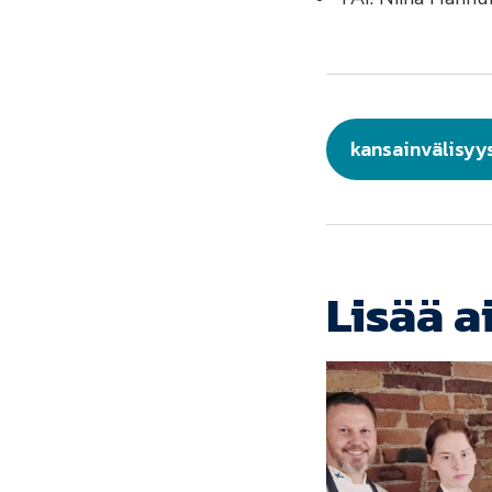
kansainvälisyy
Lisää a