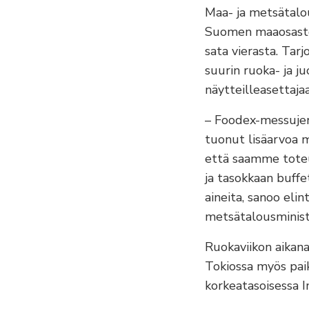
Maa- ja metsätalo
Suomen maaosastoi
sata vierasta. Ta
suurin ruoka- ja j
näytteilleasettaja
– Foodex-messujen
tuonut lisäarvoa m
että saamme toteu
ja tasokkaan buffe
aineita, sanoo elin
metsätalousministe
Ruokaviikon aikana
Tokiossa myös pai
korkeatasoisessa I