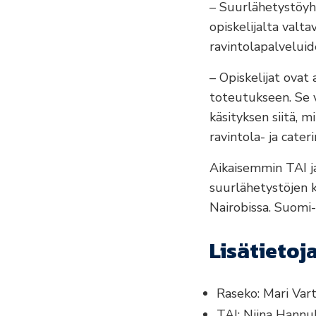
– Suurlähetystöyht
opiskelijalta valt
ravintolapalveluid
– Opiskelijat ovat
toteutukseen. Se v
käsityksen siitä,
ravintola- ja cater
Aikaisemmin TAI j
suurlähetystöjen ka
Nairobissa. Suomi-
Lisätietoj
Raseko: Mari Var
TAI: Niina Hannu