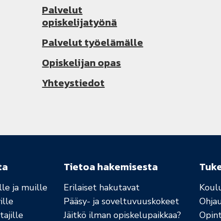
Palvelut
opiskelijatyönä
Palvelut työelämälle
Opiskelijan opas
Yhteystiedot
ta
Tietoa hakemisesta
Tuk
le ja muille
Erilaiset hakutavat
Koul
ille
Pääsy- ja soveltuvuuskokeet
Ohja
ajille
Jäitkö ilman opiskelupaikkaa?
Opint