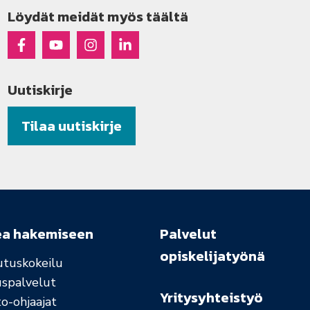
Löydät meidät myös täältä
Raseko Facebookissa
Raseko Youtubessa
Raseko Instagramissa
Raseko Linkedinissä
Uutiskirje
Tilaa uutiskirje
ea hakemiseen
Palvelut
opiskelijatyönä
utuskokeilu
uspalvelut
Yritysyhteistyö
o-ohjaajat