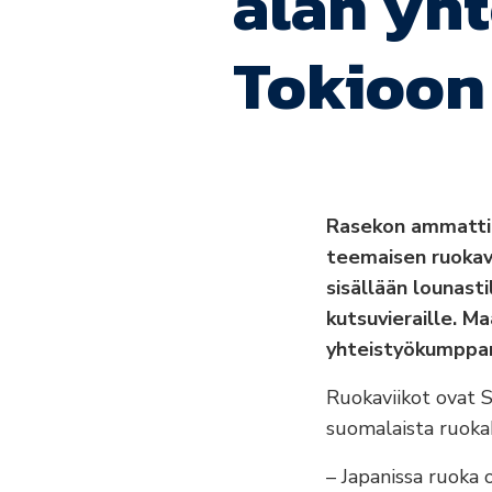
alan yht
Tokioon
Rasekon ammatti
teemaisen ruokav
sisällään lounasti
kutsuvieraille. M
yhteistyökumppan
Ruokaviikot ovat 
suomalaista ruokak
– Japanissa ruoka 