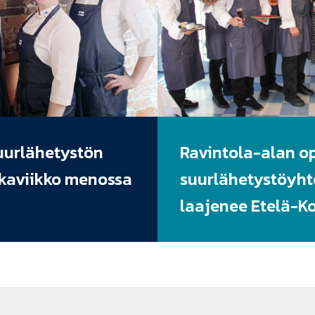
uurlähetystön
Ravintola-alan o
kaviikko menossa
suurlähetystöyht
laajenee Etelä-K