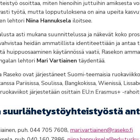
eistyö osoittaa, miten hienoihin juttuihin amiksesta voi
avasti työtä, mutta lopputuloksena on aina upeita kasvu
en lehtori
Niina Hannuksela
iloitsee.
 alusta asti mukana suunnittelussa ja näkevät koko pros
ahvistaa heidän ammatillista identiteettiään ja antaa 
 mitä huippuosaaminen käytännössä vaatii, Rasekon amma
ingalan lehtori
Mari Vartiainen
täydentää.
a Raseko ovat järjestäneet Suomi-teemaisia ruokaviikko
nssa Pariisissa, Soulissa, Bangkokissa, Wienissä, Lissab
ruokaviikot järjestetään osittain EU:n Erasmus+ -rahoit
a suurlähetystöyhteistyöstä ant
tiainen, puh. 044 705 7608,
mari.vartiainen@raseko.fi
ksela, puh. 040 160 7986,
niina.hannuksela@edu.turku.