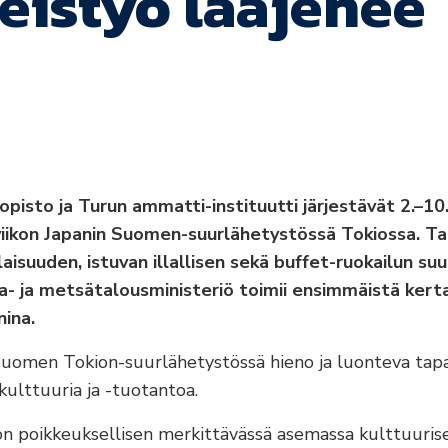
eistyö laajenee
opisto ja
Turun ammatti-instituutti
järjestävät 2.–10
iikon Japanin Suomen-suurlähetystössä Tokiossa. T
laisuuden, istuvan illallisen sekä buffet-ruokailun s
aa- ja metsätalousministeriö toimii ensimmäistä ke
ina.
Suomen Tokion-suurlähetystössä hieno ja luonteva tapa
ulttuuria ja -tuotantoa.
on poikkeuksellisen merkittävässä asemassa kulttuurisest