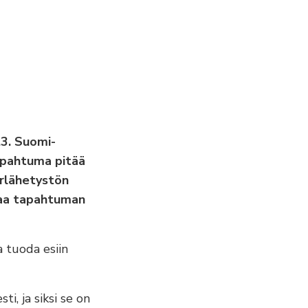
.3. Suomi-
apahtuma pitää
uurlähetystön
rtaa tapahtuman
 tuoda esiin
i, ja siksi se on