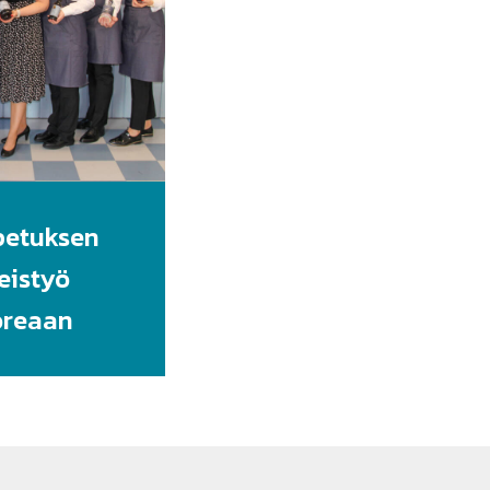
petuksen
eistyö
oreaan