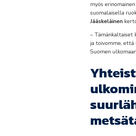
myös erinomainen m
suomalaisella ruok
Jääskeläinen
kert
– Tämänkaltaiset 
ja toivomme, että 
Suomen ulkomaane
Yhteis
ulkomin
suurläh
metsät