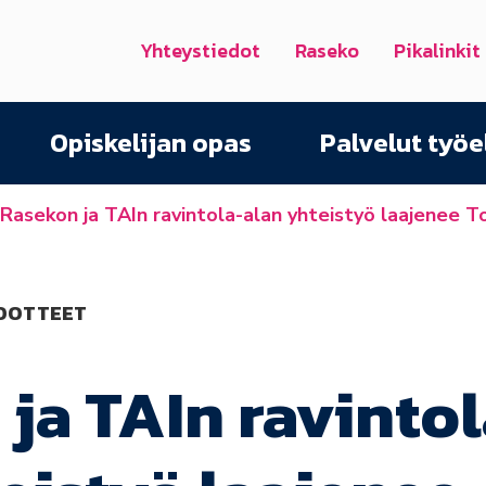
Yhteystiedot
Raseko
Pikalinkit
Opiskelijan opas
Palvelut työ
Rasekon ja TAIn ravintola-alan yhteistyö laajenee T
EDOTTEET
ja TAIn ravintol