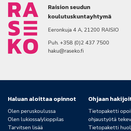
Raision seudun
koulutuskuntayhtymä
Eeronkuja 4 A, 21200 RAISIO
Puh. +358 (0)2 437 7500
haku@raseko.fi
Haluan aloittaa opinnot
Ohjaan hakijoi
Olen peruskoulussa
Tietopaketti opoil
Olen lukiossa/ylioppilas
ohjaustyötä tekev
Tarvitsen lisää
Tietopaketti huolt