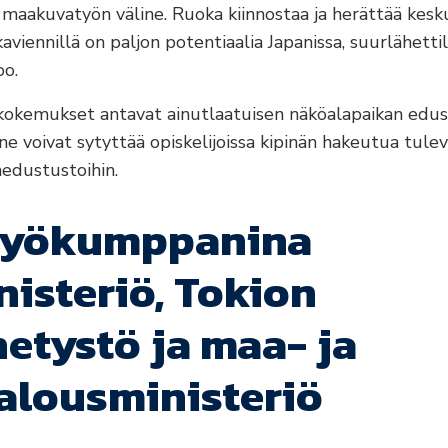
aakuvatyön väline. Ruoka kiinnostaa ja herättää kesku
aviennillä on paljon potentiaalia Japanissa, suurlähetti
oo.
kokemukset antavat ainutlaatuisen näköalapaikan edu
ne voivat sytyttää opiskelijoissa kipinän hakeutua tule
dustustoihin.
työkumppanina
isteriö, Tokion
etystö ja maa- ja
alousministeriö