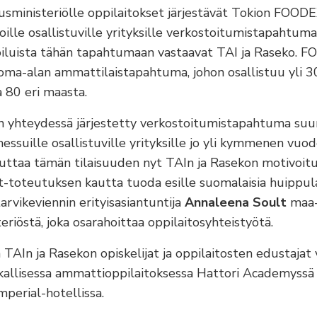
usministeriölle oppilaitokset järjestävät Tokion FOOD
lle osallistuville yrityksille verkostoitumistapahtuma
rjoiluista tähän tapahtumaan vastaavat TAI ja Raseko. 
uoma-alan ammattilaistapahtuma, johon osallistuu yli 
a 80 eri maasta.
 yhteydessä järjestetty verkostoitumistapahtuma suu
essuille osallistuville yrityksille jo yli kymmenen vuod
ttaa tämän tilaisuuden nyt TAIn ja Rasekon motivoitu
t-toteutuksen kautta tuoda esille suomalaisia huippula
tarvikeviennin erityisasiantuntija
Annaleena Soult
maa-
riöstä, joka osarahoittaa oppilaitosyhteistyötä.
 TAIn ja Rasekon opiskelijat ja oppilaitosten edustajat 
kallisessa ammattioppilaitoksessa Hattori Academyssä
mperial-hotellissa.