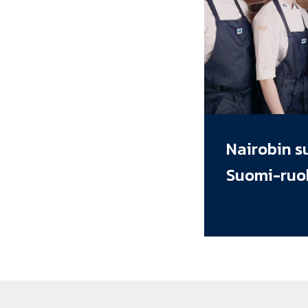
Nairobin s
Suomi-ruo