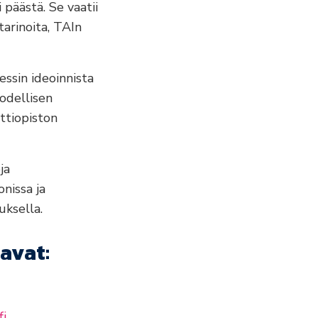
 päästä. Se vaatii
tarinoita, TAIn
essin ideoinnista
todellisen
ttiopiston
ja
onissa ja
uksella.
avat:
fi