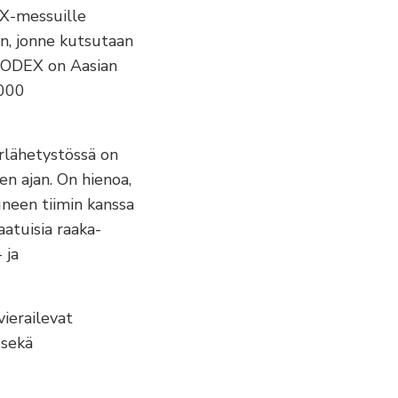
EX-messuille
n, jonne kutsutaan
FOODEX on Aasian
3000
rlähetystössä on
en ajan. On hienoa,
neen tiimin kanssa
atuisia raaka-
 ja
vierailevat
 sekä