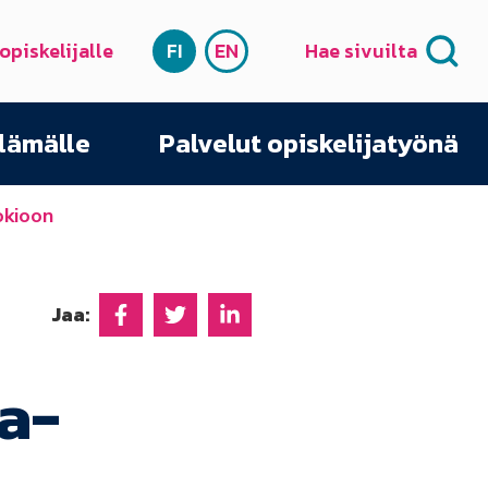
 opiskelijalle
FI
EN
Hae sivuilta
SUOMI
ENGLISH
elämälle
Palvelut opiskelijatyönä
okioon
Jaa:
Jaa Facebookissa
Jaa Twitterissä
Jaa Linkedinissä
a-