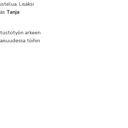
stelua. Lisäksi
läs
Tanja
stustotyön arkeen
vaisuudessa töihin