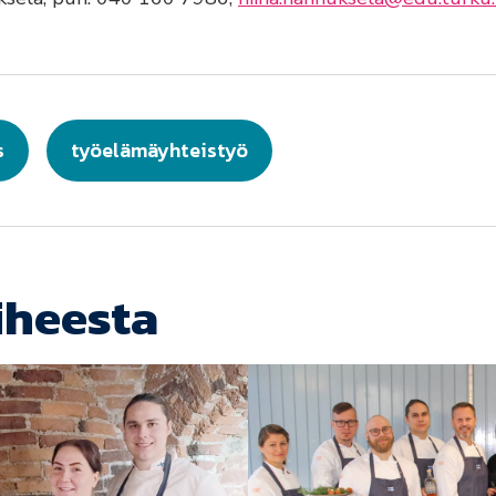
s
työelämäyhteistyö
iheesta