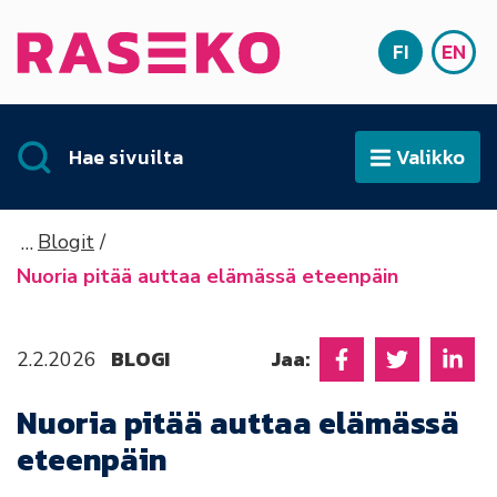
Siirry sisältöön
FI
EN
Etusivu
SUOMI
ENG
Hae sivuilta
Valikko
Avaa
Blogit
Nuoria pitää auttaa elämässä eteenpäin
BLOGI
Jaa:
2.2.2026
Jaa Facebookissa
Jaa Twitter
Jaa L
Nuoria pitää auttaa elämässä
eteenpäin