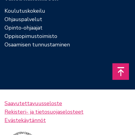
Koulutuskokeilu
Ohjauspalvelut
Opinto-ohjaajat
Oppisopimustoimisto
Osaamisen tunnustaminen
Takais
Saavutettavuusseloste
Rekisteri- ja tietosuojaselosteet
Evästekäytännöt