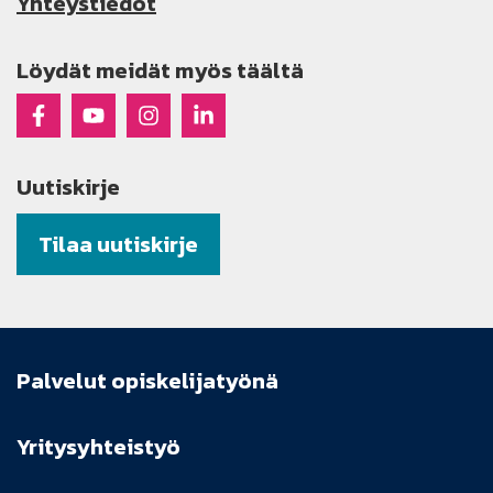
Yhteystiedot
Löydät meidät myös täältä
Raseko Facebookissa
Raseko Youtubessa
Raseko Instagramissa
Raseko Linkedinissä
Uutiskirje
Tilaa uutiskirje
Palvelut opiskelijatyönä
Yritysyhteistyö