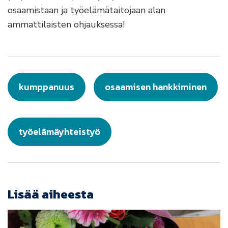
osaamistaan ja työelämätaitojaan alan
ammattilaisten ohjauksessa!
kumppanuus
osaamisen hankkiminen
työelämäyhteistyö
Lisää aiheesta