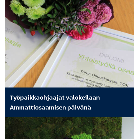
Työpaikkaohjaajat valokeilaan
Ammattiosaamisen päivänä