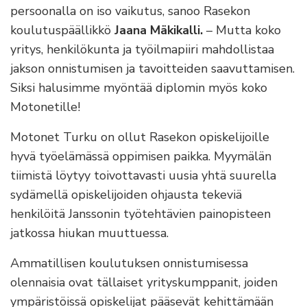
persoonalla on iso vaikutus, sanoo Rasekon
koulutuspäällikkö
Jaana Mäkikalli.
– Mutta koko
yritys, henkilökunta ja työilmapiiri mahdollistaa
jakson onnistumisen ja tavoitteiden saavuttamisen.
Siksi halusimme myöntää diplomin myös koko
Motonetille!
Motonet Turku on ollut Rasekon opiskelijoille
hyvä työelämässä oppimisen paikka. Myymälän
tiimistä löytyy toivottavasti uusia yhtä suurella
sydämellä opiskelijoiden ohjausta tekeviä
henkilöitä Janssonin työtehtävien painopisteen
jatkossa hiukan muuttuessa.
Ammatillisen koulutuksen onnistumisessa
olennaisia ovat tällaiset yrityskumppanit, joiden
ympäristöissä opiskelijat pääsevät kehittämään