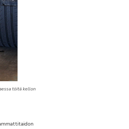
aessa töitä kellon
 ammattitaidon