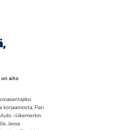
ä,
 on aito
voasentajiksi
i korjaamosta. Pari
 Auto
–liikemerkin
lle
, Jesse