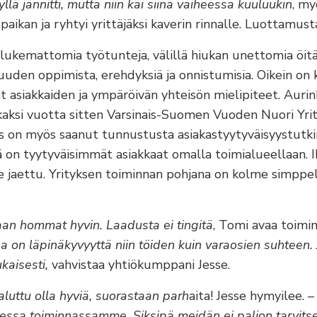
yllä jännitti, mutta niin kai siinä vaiheessa kuuluukin
, my
paikan ja ryhtyi yrittäjäksi kaverin rinnalle. Luottamusta 
ukemattomia työtunteja, välillä hiukan unettomia öitä
uuden oppimista, erehdyksiä ja onnistumisia. Oikein on k
vat asiakkaiden ja ympäröivän yhteisön mielipiteet. Aur
t kaksi vuotta sitten Varsinais-Suomen Vuoden Nuori Yrit
ys on myös saanut tunnustusta asiakastyytyväisyystutk
 on tyytyväisimmät asiakkaat omalla toimialueellaan. I
e jaettu. Yrityksen toiminnan pohjana on kolme simppel
an hommat hyvin. Laadusta ei tingitä
, Tomi avaa toimi
 on läpinäkyvyyttä niin töiden kuin varaosien suhteen. 
kaisesti,
vahvistaa yhtiökumppani Jesse.
aluttu olla hyviä, suorastaan parh
aita! Jesse hymyilee.
–
kessa toiminnassamme. Siksipä meidän ei paljon tarvits