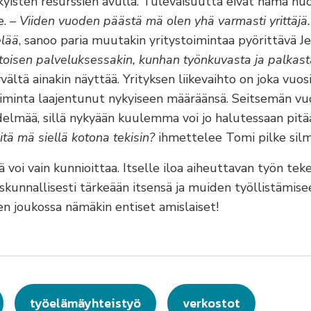
ykyisten resurssien avulla. Tulevaisuutta eivät nämä nuor
e.
– Viiden vuoden päästä mä olen yhä varmasti yrittäjä
elää
, sanoo paria muutakin yritystoimintaa pyörittävä J
 toisen palveluksessakin, kunhan työnkuvasta ja palkast
ältä ainakin näyttää. Yrityksen liikevaihto on joka vuos
oiminta laajentunut nykyiseen määräänsä. Seitsemän vu
elmää, sillä nykyään kuulemma voi jo halutessaan pitä
Mitä mä siellä kotona tekisin?
ihmettelee Tomi pilke sil
ä voi vain kunnioittaa. Itselle iloa aiheuttavan työn te
skunnallisesti tärkeään itsensä ja muiden työllistämise
en joukossa nämäkin entiset amislaiset!
työelämäyhteistyö
verkostot