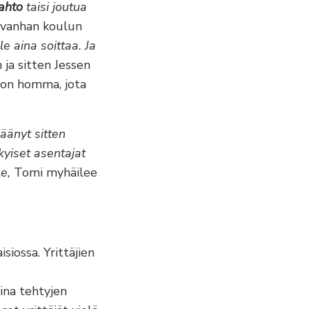
ahto
taisi joutua
ö vanhan koulun
e aina soittaa. Ja
n ja sitten Jessen
a on homma, jota
äänyt sitten
kyiset asentajat
e,
Tomi myhäilee
siossa. Yrittäjien
ina tehtyjen