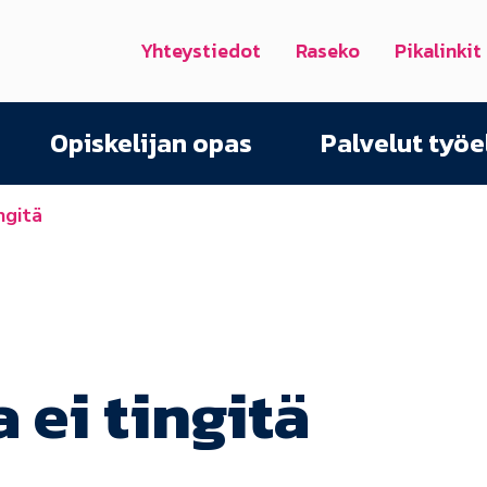
Yhteystiedot
Raseko
Pikalinkit
Opiskelijan opas
Palvelut työ
ngitä
 ei tingitä