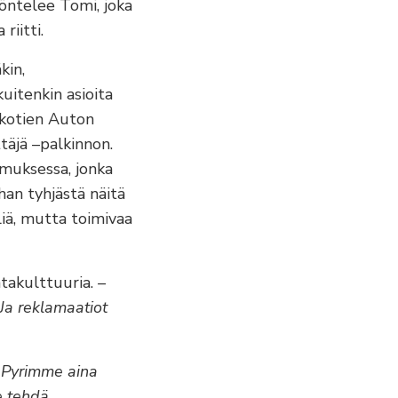
öntelee Tomi, joka
riitti.
kin,
uitenkin asioita
inkotien Auton
täjä –palkinnon.
imuksessa, jonka
han tyhjästä näitä
iä, mutta toimivaa
ntakulttuuria.
–
Ja reklamaatiot
 Pyrimme aina
e tehdä