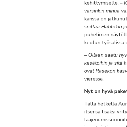
kehittymiselle.
– K
varsinkin minua v
kanssa on jatkunut 
soittaa Hahtokin j
puhelimen näytöllä
koulun työsalissa e
– Ollaan saatu hyv
kesätöihin ja sitä
ovat Rasekon kasv
vieressä.
Nyt on hyvä pake
Tällä hetkellä Aur
itsensä lisäksi yrit
laajenemissuunnite