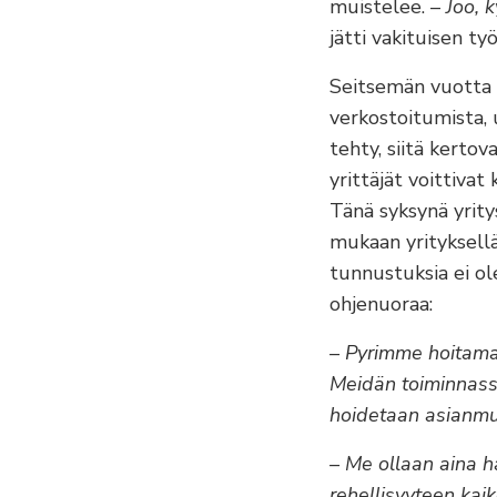
muistelee. –
Joo, k
jätti vakituisen työ
Seitsemän vuotta l
verkostoitumista, 
tehty, siitä kerto
yrittäjät voittiva
Tänä syksynä yrit
mukaan yrityksellä
tunnustuksia ei ol
ohjenuoraa:
– Pyrimme hoitama
Meidän toiminnassa
hoidetaan asianmu
– Me ollaan aina h
rehellisyyteen kai