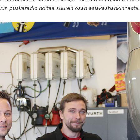
 kun puskaradio hoitaa suuren osan asiakashankinnasta.