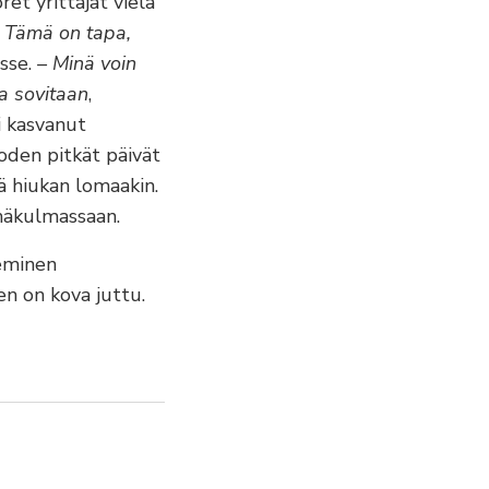
et yrittäjät vielä
. Tämä on tapa,
esse.
– Minä voin
a sovitaan
,
i kasvanut
oden pitkät päivät
ä hiukan lomaakin.
mäkulmassaan.
keminen
en on kova juttu.