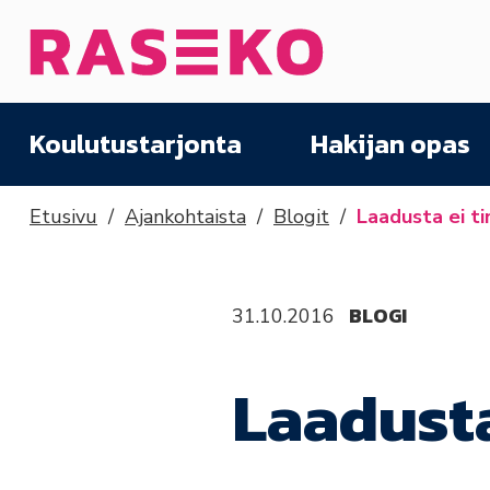
Siirry sisältöön
Etusivu
Koulutustarjonta
Hakijan opas
Etusivu
Ajankohtaista
Blogit
Laadusta ei ti
BLOGI
31.10.2016
Laadusta