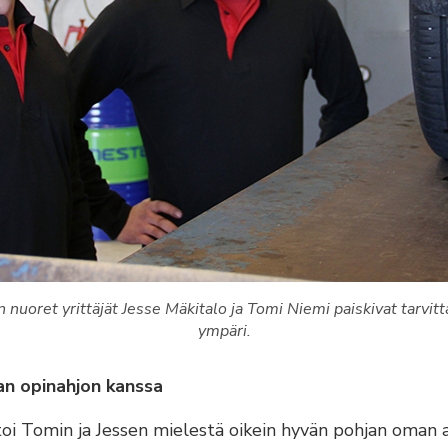
 nuoret yrittäjät Jesse Mäkitalo ja Tomi Niemi paiskivat tarvitt
ympäri.
an opinahjon kanssa
i Tomin ja Jessen mielestä oikein hyvän pohjan oman