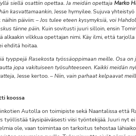
yllä siellä osattiin opettaa. Ja meidän opettaja
Marko H
ähän kasvattamaankin
, Jesse hymyilee. Sujuva yhteisty
näihin päiviin:
– Jos tulee eteen kysymyksiä, voi Hahdoll
oskus tänne päin.
Kuin sovitusti juuri silloin, ensin Tomi
 alkaakin vilkkua opettajan nimi. Käy ilmi, että tarjoll
i ehditä hoitaa.
iä tyyppejä Rasekosta työssäoppimaan meille. Osa on j
 kautta jopa vakituiseen työsuhteeseen. Kaikki meidän ny
atteja,
Jesse kertoo.
– Niin, vain parhaat kelpaavat meill
tti koossa
inkotien Autolla on toimipiste sekä Naantalissa että Rai
ys työllistää täysipäiväisesti viisi työntekijää. Juuri nyt ei
lmia ole, vaan toimintaa on tarkoitus tehostaa lähiaiko