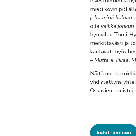
investointien ja n
mieti kovin pitkäll
jolla minä haluan 
olla vaikka jonkun
hymyilee Tomi. Hyv
merkittävästi ja t
kantavat myös hed
– Mutta ei liikaa. 
Näitä nuoria miehi
yhdistettynä yhtei
Osaavien onnistuji
kehittäminen