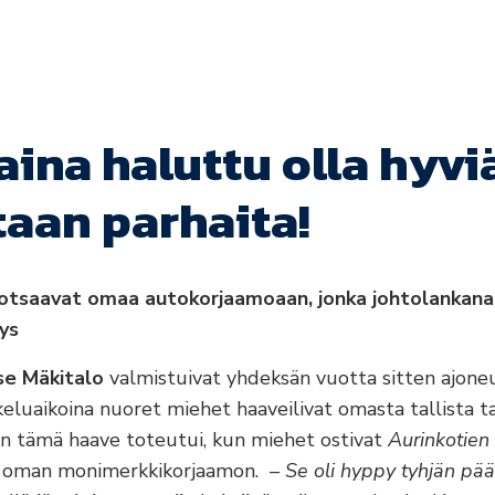
aina haluttu olla hyvi
taan parhaita!
otsaavat omaa autokorjaamoaan, jonka johtolankana
ys
se Mäkitalo
valmistuivat yhdeksän vuotta sitten ajoneu
keluaikoina nuoret miehet haaveilivat omasta tallista ta
 tämä haave toteutui, kun miehet ostivat
Aurinkotien
yn oman monimerkkikorjaamon.
– Se oli hyppy tyhjän pää