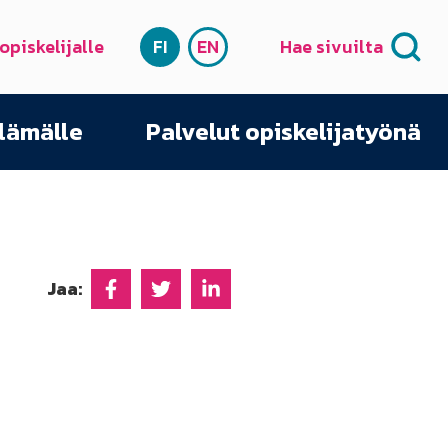
 opiskelijalle
FI
EN
Hae sivuilta
SUOMI
ENGLISH
elämälle
Palvelut opiskelijatyönä
Jaa:
Jaa Facebookissa
Jaa Twitterissä
Jaa Linkedinissä