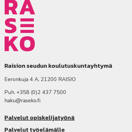
Raision seudun koulutuskuntayhtymä
Eeronkuja 4 A, 21200 RAISIO
Puh. +358 (0)2 437 7500
haku@raseko.fi
Palvelut opiskelijatyönä
Palvelut työelämälle