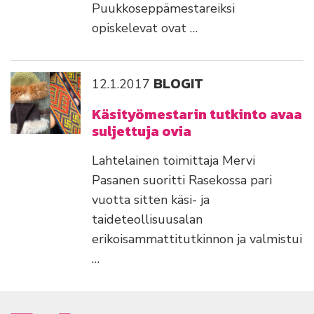
Puukkoseppämestareiksi
opiskelevat ovat …
BLOGIT
12.1.2017
Käsityömestarin tutkinto avaa
suljettuja ovia
Lahtelainen toimittaja Mervi
Pasanen suoritti Rasekossa pari
vuotta sitten käsi- ja
taideteollisuusalan
erikoisammattitutkinnon ja valmistui
…