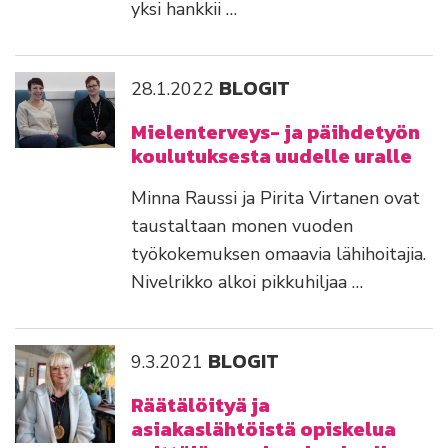
yksi hankkii …
BLOGIT
28.1.2022
Mielenterveys- ja päihdetyön
koulutuksesta uudelle uralle
Minna Raussi ja Pirita Virtanen ovat
taustaltaan monen vuoden
työkokemuksen omaavia lähihoitajia.
Nivelrikko alkoi pikkuhiljaa …
BLOGIT
9.3.2021
Räätälöityä ja
asiakaslähtöistä opiskelua