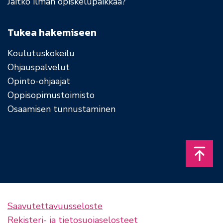
Jäitkö ilman opiskelupaikkaa?
Tukea hakemiseen
Koulutuskokeilu
Ohjauspalvelut
Opinto-ohjaajat
Oppisopimustoimisto
Osaamisen tunnustaminen
Takais
Saavutettavuusseloste
Rekisteri- ja tietosuojaselosteet