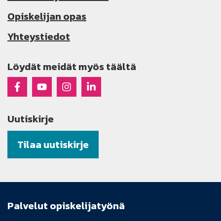
Opiskelijan opas
Yhteystiedot
Löydät meidät myös täältä
Raseko Facebookissa
Raseko Youtubessa
Raseko Instagramissa
Raseko Linkedinissä
Uutiskirje
Tilaa uutiskirje
Palvelut opiskelijatyönä