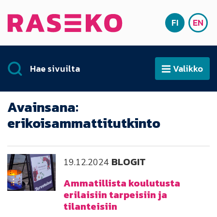
Siirry sisältöön
FI
EN
Etusivu
SUOMI
ENG
Hae sivuilta
Valikko
Avaa
Avainsana:
erikoisammattitutkinto
BLOGIT
19.12.2024
Ammatillista koulutusta
erilaisiin tarpeisiin ja
tilanteisiin