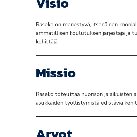
Visio
Raseko on menestyvä, itsenäinen, monial
ammatillisen koulutuksen järjestäjä ja 
kehittäjä.
Missio
Raseko toteuttaa nuorison ja aikuisten 
asukkaiden työllistymistä edistäviä keh
Arvot