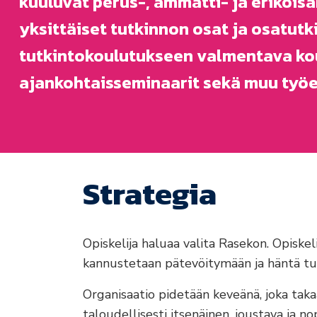
kuuluvat perus-, ammatti- ja erikois
yksittäiset tutkinnon osat ja osatut
tutkintokoulutukseen valmentava kou
ajankohtaisseminaarit sekä muu työ
Strategia
Opiskelija haluaa valita Rasekon. Opiskeli
kannustetaan pätevöitymään ja häntä tu
Organisaatio pidetään keveänä, joka takaa
taloudellisesti itsenäinen, joustava ja no