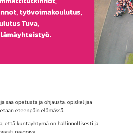
ammattitutkinnot,
kinnot, työvoimakoulutus,
lutus Tuva,
elämäyhteistyö.
ja saa opetusta ja ohjausta, opiskelijaa
etaan eteenpäin elämässä.
, että kuntayhtymä on hallinnollisesti ja
peasti reagoiva.