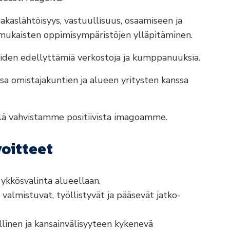
akaslähtöisyys, vastuullisuus, osaamiseen ja
nmukaisten oppimisympäristöjen ylläpitäminen.
den edellyttämiä verkostoja ja kumppanuuksia.
a omistajakuntien ja alueen yritysten kanssa
ällä vahvistamme positiivista imagoamme.
voitteet
ykkösvalinta alueellaan.
almistuvat, työllistyvät ja pääsevät jatko-
llinen ja kansainvälisyyteen kykenevä