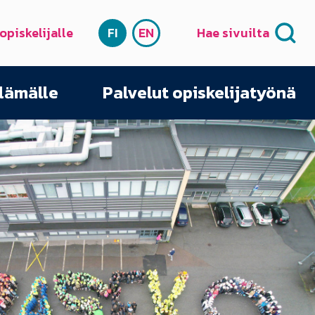
 opiskelijalle
FI
EN
Hae sivuilta
SUOMI
ENGLISH
elämälle
Palvelut opiskelijatyönä