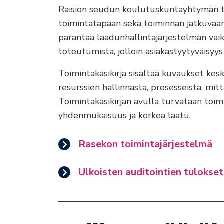
Raision seudun koulutuskuntayhtymän t
toimintatapaan sekä toiminnan jatkuvaan 
parantaa laadunhallintajärjestelmän vai
toteutumista, jolloin asiakastyytyväisyys 
Toimintakäsikirja sisältää kuvaukset kesk
resurssien hallinnasta, prosesseista, mit
Toimintakäsikirjan avulla turvataan toim
yhdenmukaisuus ja korkea laatu.
Rasekon toimintajärjestelmä
Ulkoisten auditointien tulokse