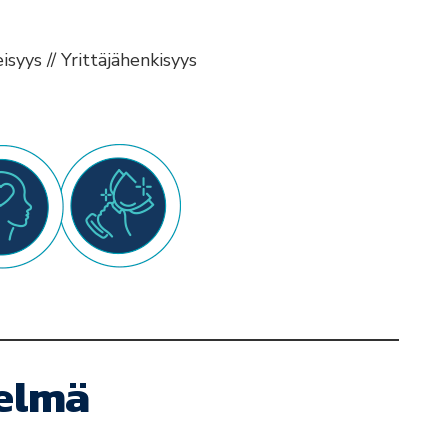
syys // Yrittäjähenkisyys
telmä