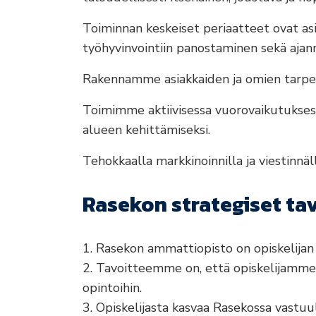
Toiminnan keskeiset periaatteet ovat asi
työhyvinvointiin panostaminen sekä aja
Rakennamme asiakkaiden ja omien tarpei
Toimimme aktiivisessa vuorovaikutuksess
alueen kehittämiseksi.
Tehokkaalla markkinoinnilla ja viestinn
Rasekon strategiset ta
1. Rasekon ammattiopisto on opiskelijan 
2. Tavoitteemme on, että opiskelijamme v
opintoihin.
3. Opiskelijasta kasvaa Rasekossa vastuu