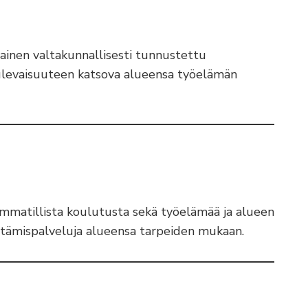
ainen valtakunnallisesti tunnustettu
tulevaisuuteen katsova alueensa työelämän
ammatillista koulutusta sekä työelämää ja alueen
ittämispalveluja alueensa tarpeiden mukaan.