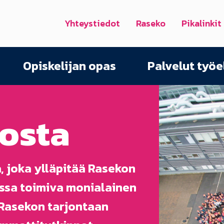
Yhteystiedot
Raseko
Pikalinkit
Opiskelijan opas
Palvelut työ
osta
 joka ylläpitää Rasekon
ssa toimiva monialainen
 Rasekon tarjontaan