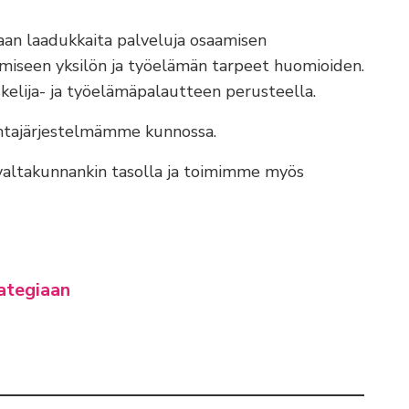
aan laadukkaita palveluja osaamisen
ämiseen yksilön ja työelämän tarpeet huomioiden.
kelija- ja työelämäpalautteen perusteella.
intajärjestelmämme kunnossa.
altakunnankin tasolla ja toimimme myös
ategiaan