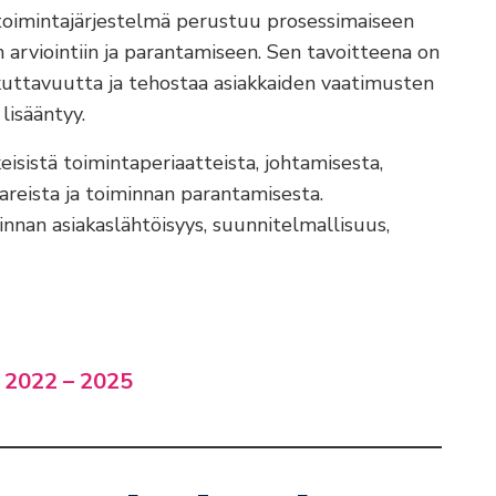
oimintajärjestelmä perustuu prosessimaiseen
arviointiin ja parantamiseen. Sen tavoitteena on
kuttavuutta ja tehostaa asiakkaiden vaatimusten
lisääntyy.
eisistä toimintaperiaatteista, johtamisesta,
tareista ja toiminnan parantamisesta.
innan asiakaslähtöisyys, suunnitelmallisuus,
t 2022 – 2025