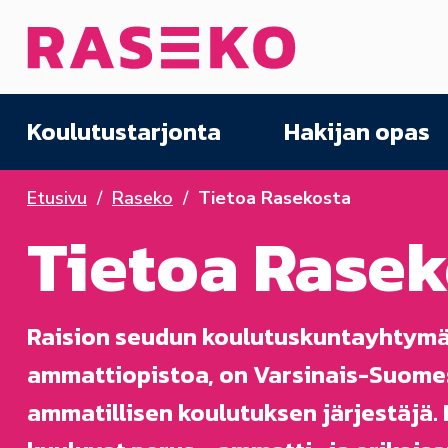
Siirry sisältöön
Etusivu
Koulutustarjonta
Hakijan opas
Etusivu
Raseko
Tietoa Rasekosta
Tietoa Rasek
Raision seudun koulutuskuntayhtymä,
ammattiopistoa, on Varsinais-Suome
ammatillisen koulutuksen järjestäjä.