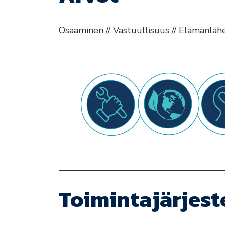
Osaaminen // Vastuullisuus // Elämänlähei
Toimintajärjes