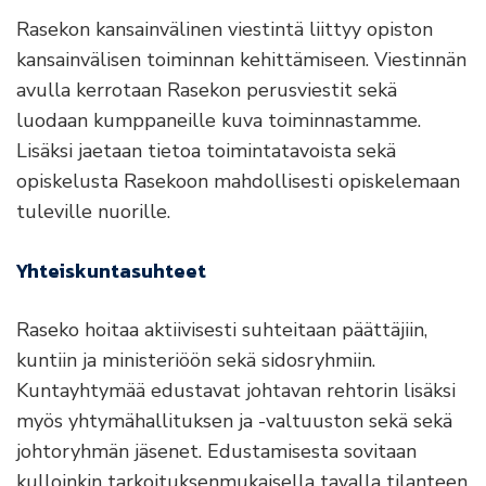
Rasekon kansainvälinen viestintä liittyy opiston
kansainvälisen toiminnan kehittämiseen. Viestinnän
avulla kerrotaan Rasekon perusviestit sekä
luodaan kumppaneille kuva toiminnastamme.
Lisäksi jaetaan tietoa toimintatavoista sekä
opiskelusta Rasekoon mahdollisesti opiskelemaan
tuleville nuorille.
Yhteiskuntasuhteet
Raseko hoitaa aktiivisesti suhteitaan päättäjiin,
kuntiin ja ministeriöön sekä sidosryhmiin.
Kuntayhtymää edustavat johtavan rehtorin lisäksi
myös yhtymähallituksen ja -valtuuston sekä sekä
johtoryhmän jäsenet. Edustamisesta sovitaan
kulloinkin tarkoituksenmukaisella tavalla tilanteen