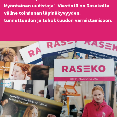
Myönteinen uudistaja". Viestintä on Rasekolle
väline toiminnan läpinäkyvyyden,
tunnettuuden ja tehokkuuden varmistamiseen.