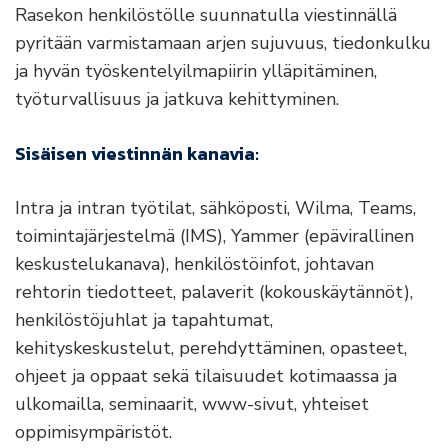
Rasekon henkilöstölle suunnatulla viestinnällä
pyritään varmistamaan arjen sujuvuus, tiedonkulku
ja hyvän työskentelyilmapiirin ylläpitäminen,
työturvallisuus ja jatkuva kehittyminen.
Sisäisen viestinnän kanavia:
Intra ja intran työtilat, sähköposti, Wilma, Teams,
toimintajärjestelmä (IMS), Yammer (epävirallinen
keskustelukanava), henkilöstöinfot, johtavan
rehtorin tiedotteet, palaverit (kokouskäytännöt),
henkilöstöjuhlat ja tapahtumat,
kehityskeskustelut, perehdyttäminen, opasteet,
ohjeet ja oppaat sekä tilaisuudet kotimaassa ja
ulkomailla, seminaarit, www-sivut, yhteiset
oppimisympäristöt.