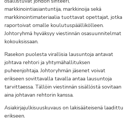
osallistuvat johdon sihteeri,
markkinointiasiantuntija, markkinoija sekä
markkinointimateriaalia tuottavat opettajat, jotka
raportoivat omalle koulutuspäällikölleen.
Johtoryhmä hyväksyy viestinnän osasuunnitelmat
kokouksissaan.
Rasekon puolesta virallisia lausuntoja antavat
johtava rehtori ja yhtymähallituksen
puheenjohtaja. Johtoryhmän jäsenet voivat
erikseen sovittavalla tavalla antaa lausuntoja
tarvittaessa. Tällöin viestinnän sisällöstä sovitaan
aina johtavan rehtorin kanssa.
Asiakirjajulkisuuskuvaus on lakisääteisenä laadittu
erikseen.