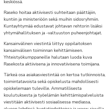
keskiössä.
Raseko hoitaa aktiivisesti suhteitaan päättäjiin,
kuntiin ja ministeriöön sekä muihin sidosryhmiin.
Kuntayhtymää edustavat johtavan rehtorin lisäksi
yhtymähallituksen ja -valtuuston puheenjohtajat.
Kansainvälinen viestintä liittyy oppilaitoksen
kansainvälisen toiminnan kehittämiseen.
Yhteistyökumppaneille halutaan luoda kuva
Rasekosta aktiivisena ja innovatiivisena toimijana.
Tärkeä osa asiakasviestintää on kertoa tutkinnoista,
toimintatavoista sekä opiskelusta mahdollisesti
opiskelemaan tuleville. Ammatillisesta
koulutuksesta ja työelämän kehittämispalveluista
viestitään aktiivisesti sosiaalisessa mediassa,
alueen lehdissä, kuntatiedotteissa ja www-sivuilla.