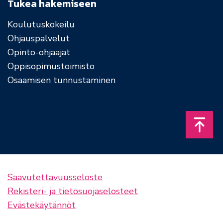
Tukea hakemiseen
Koulutuskokeilu
Ohjauspalvelut
Opinto-ohjaajat
Oppisopimustoimisto
Osaamisen tunnustaminen
Takais
Saavutettavuusseloste
Rekisteri- ja tietosuojaselosteet
Evästekäytännöt