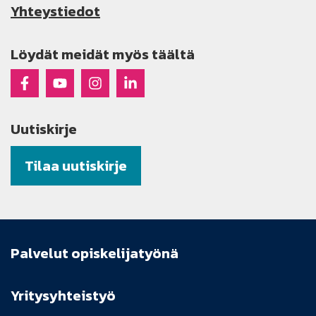
Yhteystiedot
Löydät meidät myös täältä
Raseko Facebookissa
Raseko Youtubessa
Raseko Instagramissa
Raseko Linkedinissä
Uutiskirje
Tilaa uutiskirje
Palvelut opiskelijatyönä
Yritysyhteistyö