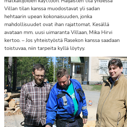
matkailijoiden käyttöön. Haijaisten tila yhdessä
Villan tilan kanssa muodostavat yli sadan
hehtaarin upean kokonaisuuden, jonka
mahdollisuudet ovat ihan rajattomat. Kesällä
avataan mm. uusi uimaranta Villaan, Mika Hirvi
kertoo. – Jos yhteistyöstä Rasekon kanssa saadaan
toistuvaa, niin tarpeita kyllä löytyy.