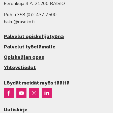
Eeronkuja 4 A, 21200 RAISIO
Puh. +358 (0)2 437 7500
haku@raseko.fi
Palvelut opiskelijatyönä
Palvelut työelämälle
Opiskelijan opas
Yhteystiedot
Löydät meidät myös täältä
Raseko Facebookissa
Raseko Youtubessa
Raseko Instagramissa
Raseko Linkedinissä
Uutiskirje