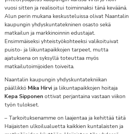
vuosi sitten ja realisoitui toiminnaksi tänä keväänä.
Alun perin mukana keskusteluissa olivat Naantalin
kaupungin yhdyskuntatekninen osasto sekä
matkailun ja markkinoinnin edustajat.
Ensimmäiseksi yhteistyökohteeksi valikoituivat
puisto- ja liikuntapaikkojen tarpeet, mutta
ajatuksena on syksyllä toteuttaa myös
matkailutoimijoiden toiveita.
Naantalin kaupungin yhdyskuntatekniikan
päällikkö
Mika Hirvi
ja liikuntapaikkojen hoitaja
Kepa Sipponen
ottivat perjantaina vastaan viikon
työn tulokset.
– Tarkoituksenamme on laajentaa ja kehittää tätä
Haijaisten ulkoilualuetta kaikkien kuntalaisten ja