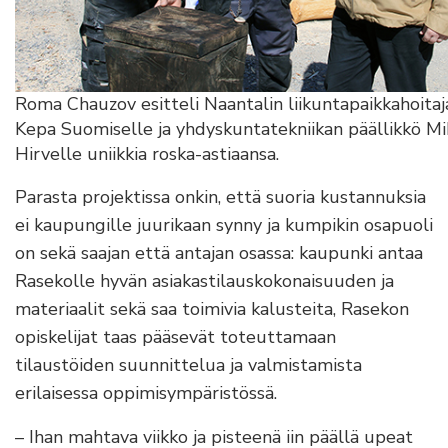
Roma Chauzov esitteli Naantalin liikuntapaikkahoitaj
Kepa Suomiselle ja yhdyskuntatekniikan päällikkö Mi
Hirvelle uniikkia roska-astiaansa.
Parasta projektissa onkin, että suoria kustannuksia
ei kaupungille juurikaan synny ja kumpikin osapuoli
on sekä saajan että antajan osassa: kaupunki antaa
Rasekolle hyvän asiakastilauskokonaisuuden ja
materiaalit sekä saa toimivia kalusteita, Rasekon
opiskelijat taas pääsevät toteuttamaan
tilaustöiden suunnittelua ja valmistamista
erilaisessa oppimisympäristössä.
– Ihan mahtava viikko ja pisteenä iin päällä upeat