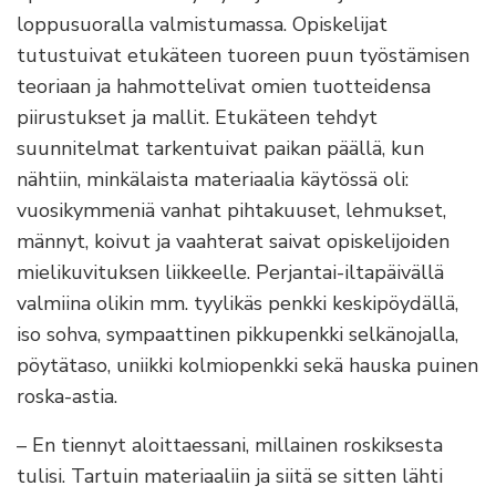
loppusuoralla valmistumassa. Opiskelijat
tutustuivat etukäteen tuoreen puun työstämisen
teoriaan ja hahmottelivat omien tuotteidensa
piirustukset ja mallit. Etukäteen tehdyt
suunnitelmat tarkentuivat paikan päällä, kun
nähtiin, minkälaista materiaalia käytössä oli:
vuosikymmeniä vanhat pihtakuuset, lehmukset,
männyt, koivut ja vaahterat saivat opiskelijoiden
mielikuvituksen liikkeelle. Perjantai-iltapäivällä
valmiina olikin mm. tyylikäs penkki keskipöydällä,
iso sohva, sympaattinen pikkupenkki selkänojalla,
pöytätaso, uniikki kolmiopenkki sekä hauska puinen
roska-astia.
– En tiennyt aloittaessani, millainen roskiksesta
tulisi. Tartuin materiaaliin ja siitä se sitten lähti