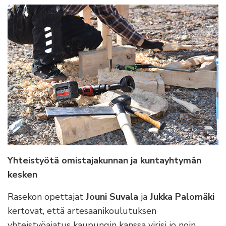
Yhteistyötä omistajakunnan ja kuntayhtymän
kesken
Rasekon opettajat
Jouni Suvala
ja
Jukka Palomäki
kertovat, että artesaanikoulutuksen
yhteistyöajatus kaupungin kanssa virisi jo noin