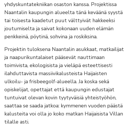
yhdyskuntatekniikan osaston kanssa. Projektissa
Naantalin kaupungin alueelta tänä keväänä syystä
tai toisesta kaadetut puut välttyivät hakkeeksi
joutumiselta ja saivat kokonaan uuden elämän
penkkeinä, pöytinä, sohvina ja roskiksina.
Projektin tuloksena Naantalin asukkaat, matkailijat
ja naapurikuntalaiset pääsevät nauttimaan
toimivista, ekologisista ja vieläpä esteettisesti
ilahduttavista massiivikalusteista Haijaisten
ulkoilu- ja frisbeegolf-alueella. Ja koska sekä
opiskelijat, opettajat että kaupungin edustajat
tuntuivat olevan kovin tyytyväisiä yhteistyöhön,
saattaa se saada jatkoa: kymmenen vuoden päästä
kalusteita voi olla jo koko matkan Haijaisista Villan
tilalle asti.