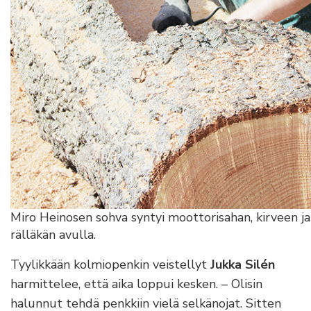
Miro Heinosen sohva syntyi moottorisahan, kirveen ja
rälläkän avulla.
Tyylikkään kolmiopenkin veistellyt
Jukka Silén
harmittelee, että aika loppui kesken. – Olisin
halunnut tehdä penkkiin vielä selkänojat. Sitten