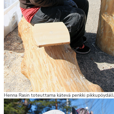
Henna Rasin toteuttama kätevä penkki pikkupöydäll