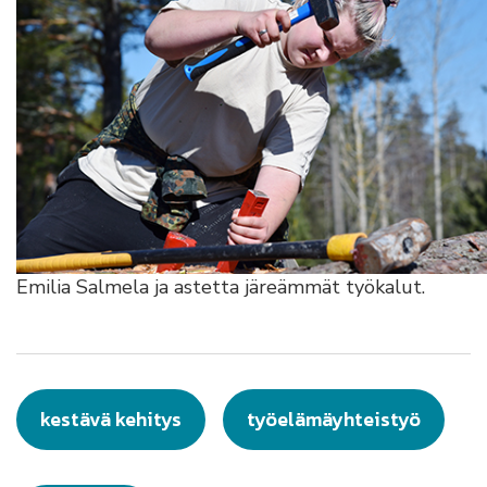
Emilia Salmela ja astetta järeämmät työkalut.
kestävä kehitys
työelämäyhteistyö