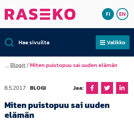
Siirry sisältöön
FI
EN
Etusivu
SUOMI
ENG
Hae sivuilta
Valikko
Avaa
Blogit
Miten puistopuu sai uuden elämän
BLOGI
Jaa:
8.5.2017
Jaa Facebookissa
Jaa Twitter
Jaa L
Miten puistopuu sai uuden
elämän