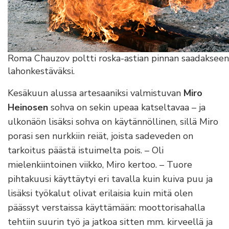
Roma Chauzov poltti roska-astian pinnan saadakseen
lahonkestäväksi.
Kesäkuun alussa artesaaniksi valmistuvan
Miro
Heinosen
sohva on sekin upeaa katseltavaa – ja
ulkonäön lisäksi sohva on käytännöllinen, sillä Miro
porasi sen nurkkiin reiät, joista sadeveden on
tarkoitus päästä istuimelta pois. – Oli
mielenkiintoinen viikko, Miro kertoo. – Tuore
pihtakuusi käyttäytyi eri tavalla kuin kuiva puu ja
lisäksi työkalut olivat erilaisia kuin mitä olen
päässyt verstaissa käyttämään: moottorisahalla
tehtiin suurin työ ja jatkoa sitten mm. kirveellä ja