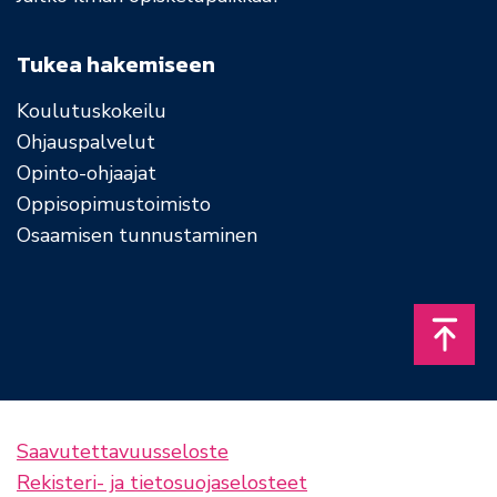
Tukea hakemiseen
Koulutuskokeilu
Ohjauspalvelut
Opinto-ohjaajat
Oppisopimustoimisto
Osaamisen tunnustaminen
Takais
Saavutettavuusseloste
Rekisteri- ja tietosuojaselosteet