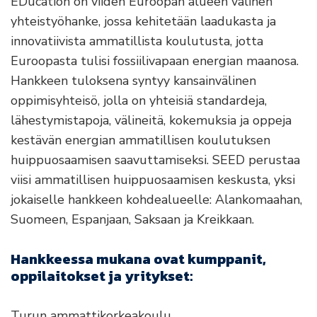
EDucation on viiden Euroopan alueen välinen
yhteistyöhanke, jossa kehitetään laadukasta ja
innovatiivista ammatillista koulutusta, jotta
Euroopasta tulisi fossiilivapaan energian maanosa.
Hankkeen tuloksena syntyy kansainvälinen
oppimisyhteisö, jolla on yhteisiä standardeja,
lähestymistapoja, välineitä, kokemuksia ja oppeja
kestävän energian ammatillisen koulutuksen
huippuosaamisen saavuttamiseksi. SEED perustaa
viisi ammatillisen huippuosaamisen keskusta, yksi
jokaiselle hankkeen kohdealueelle: Alankomaahan,
Suomeen, Espanjaan, Saksaan ja Kreikkaan.
Hankkeessa mukana ovat kumppanit,
oppilaitokset ja yritykset:
Turun ammattikorkeakoulu