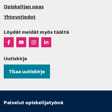
Opiskelijan opas
Yhteystiedot
Löydät meidät myös täältä
Raseko Facebookissa
Raseko Youtubessa
Raseko Instagramissa
Raseko Linkedinissä
Uutiskirje
Tilaa uutiskirje
Palvelut opiskelijatyönä