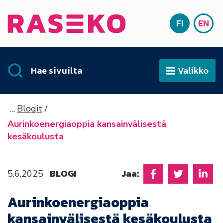
Siirry sisältöön
FI
EN
Etusivu
SUOMI
ENG
Hae sivuilta
Valikko
Avaa
Blogit
Aurinkoenergiaoppia kansainvälisestä
kesäkoulusta
BLOGI
Jaa:
5.6.2025
Jaa Facebookissa
Jaa Twitter
Jaa L
Aurinkoenergiaoppia
kansainvälisestä kesäkoulusta