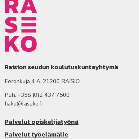
Raision seudun koulutuskuntayhtymä
Eeronkuja 4 A, 21200 RAISIO
Puh. +358 (0)2 437 7500
haku@raseko.fi
Palvelut opiskelijatyönä
Palvelut työelämälle