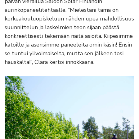
päivän vierailua Saloon Solar Finlandin
aurinkopaneelitehtaalle. ”Mielestäni tämä on
korkeakouluopiskeluun nähden upea mahdollisuus
suunnittelun ja laskelmien teon sijaan päästä
konkreettisesti tekemään näitä asioita. Kiipesimme
katoille ja asensimme paneeleita omin käsin! Ensin
se tuntui ylivoimaiselta, mutta sen jälkeen tosi
hauskalta!”, Clara kertoi innokkaana.