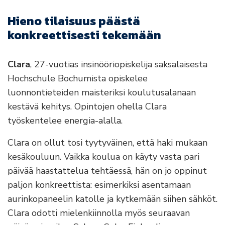
Hieno tilaisuus päästä
konkreettisesti tekemään
Clara
, 27-vuotias insinööriopiskelija saksalaisesta
Hochschule Bochumista opiskelee
luonnontieteiden maisteriksi koulutusalanaan
kestävä kehitys. Opintojen ohella Clara
työskentelee energia-alalla.
Clara on ollut tosi tyytyväinen, että haki mukaan
kesäkouluun. Vaikka koulua on käyty vasta pari
päivää haastattelua tehtäessä, hän on jo oppinut
paljon konkreettista: esimerkiksi asentamaan
aurinkopaneelin katolle ja kytkemään siihen sähköt.
Clara odotti mielenkiinnolla myös seuraavan