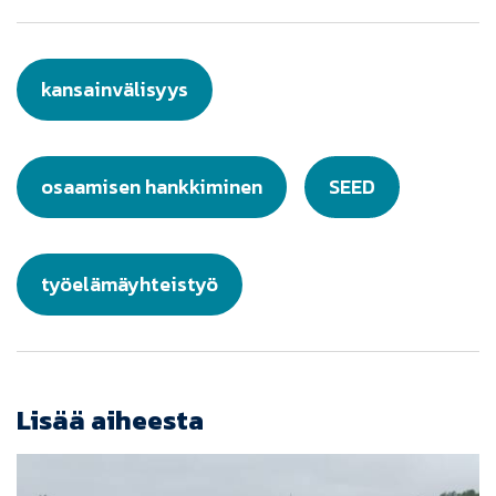
kansainvälisyys
osaamisen hankkiminen
SEED
työelämäyhteistyö
Lisää aiheesta