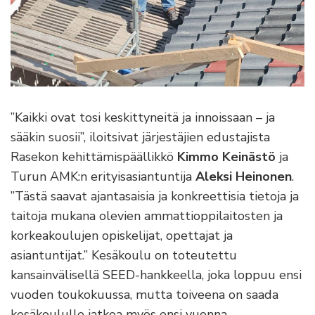
”Kaikki ovat tosi keskittyneitä ja innoissaan – ja
sääkin suosii”, iloitsivat järjestäjien edustajista
Rasekon kehittämispäällikkö
Kimmo Keinästö
ja
Turun AMK:n erityisasiantuntija
Aleksi Heinonen
.
”Tästä saavat ajantasaisia ja konkreettisia tietoja ja
taitoja mukana olevien ammattioppilaitosten ja
korkeakoulujen opiskelijat, opettajat ja
asiantuntijat.” Kesäkoulu on toteutettu
kansainvälisellä SEED-hankkeella, joka loppuu ensi
vuoden toukokuussa, mutta toiveena on saada
kesäkoululle jatkoa myös ensi vuonna.