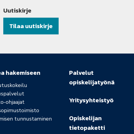
Uutiskirje
Tilaa uutiskirje
ea hakemiseen
Palvelut
opiskelijatyönä
utuskokeilu
uspalvelut
Yritysyhteistyö
o-ohjaajat
sopimustoimisto
Opiskelijan
misen tunnustaminen
tietopaketti