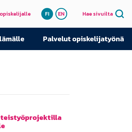
 opiskelijalle
FI
EN
Hae sivuilta
SUOMI
ENGLISH
elämälle
Palvelut opiskelijatyönä
eistyöprojektilla
le