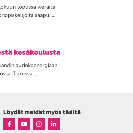
lokuun lopussa vieraita
iopiskelijoita saapui …
estä kesäkoulusta
landin aurinkoenergiaan
iossa, Turussa …
Löydät meidät myös täältä
Raseko Facebookissa
Raseko Youtubessa
Raseko Instagramissa
Raseko Linkedinissä