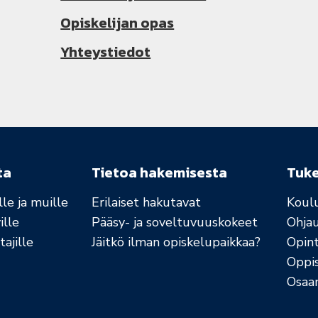
Opiskelijan opas
Yhteystiedot
ta
Tietoa hakemisesta
Tuk
le ja muille
Erilaiset hakutavat
Koul
ille
Pääsy- ja soveltuvuuskokeet
Ohja
ajille
Jäitkö ilman opiskelupaikkaa?
Opint
Oppi
Osaa