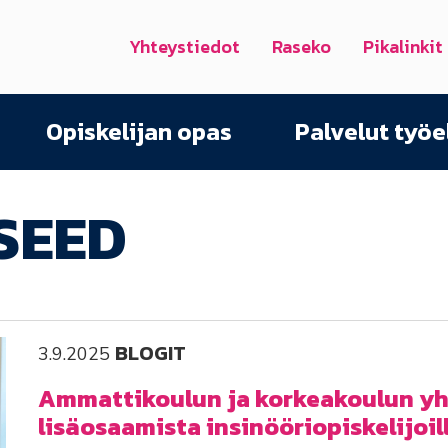
Yhteystiedot
Raseko
Pikalinkit
Opiskelijan opas
Palvelut työ
SEED
BLOGIT
3.9.2025
Ammattikoulun ja korkeakoulun yht
lisäosaamista insinööriopiskelijoil