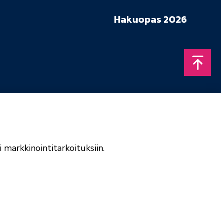
Hakuopas 2026
Takais
 markkinointitarkoituksiin.