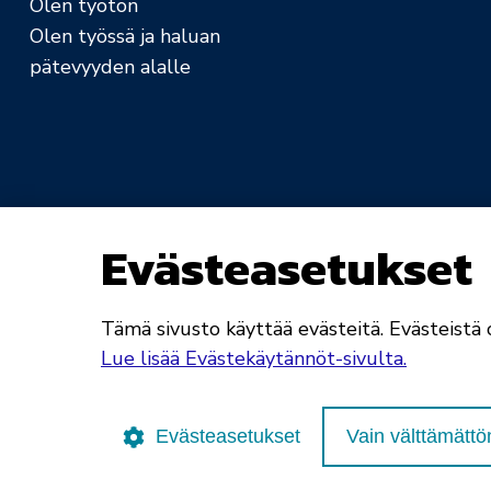
Olen työtön
Olen työssä ja haluan
pätevyyden alalle
Evästeasetukset
Saavutettavuusseloste
Rekisteri- ja tietosuo
Tämä sivusto käyttää evästeitä. Evästeistä o
Lue lisää Evästekäytännöt-sivulta.
Evästeasetukset
Vain välttämätt