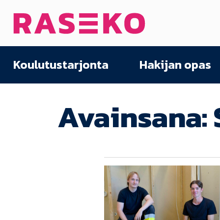
Siirry sisältöön
Etusivu
Koulutustarjonta
Hakijan opas
Avainsana: