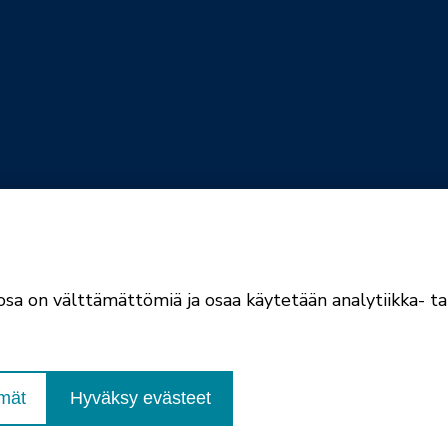
jaselosteet
Evästekäytännöt
sa on välttämättömiä ja osaa käytetään analytiikka- tai
ömät
Hyväksy evästeet
Poutapilvi web design