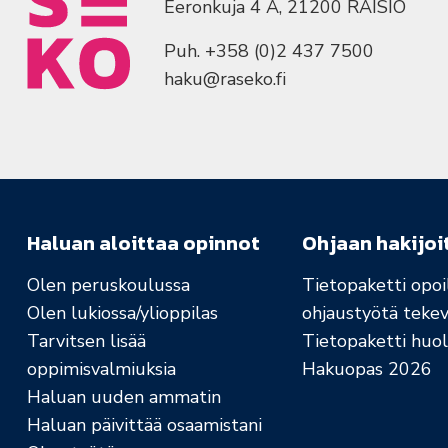
Eeronkuja 4 A, 21200 RAISIO
Puh. +358 (0)2 437 7500
haku@raseko.fi
Haluan aloittaa opinnot
Ohjaan hakijoi
Olen peruskoulussa
Tietopaketti opoil
Olen lukiossa/ylioppilas
ohjaustyötä tekev
Tarvitsen lisää
Tietopaketti huolt
oppimisvalmiuksia
Hakuopas 2026
Haluan uuden ammatin
Haluan päivittää osaamistani