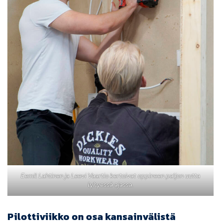
Eemil Lahtinen ja Leevi Vaartio kertoivat oppineen paljon uutta
lyhyessä ajassa.
Pilottiviikko on osa kansainvälistä