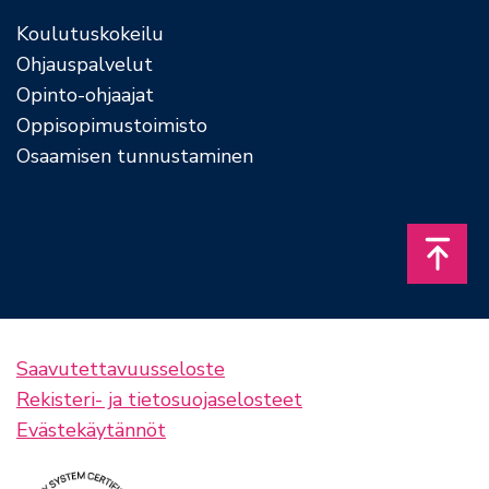
Koulutuskokeilu
Ohjauspalvelut
Opinto-ohjaajat
Oppisopimustoimisto
Osaamisen tunnustaminen
Takais
Saavutettavuusseloste
Rekisteri- ja tietosuojaselosteet
Evästekäytännöt