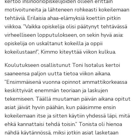
kertoo insinööriopiskelijoiden olleen erittäin
motivoituneita ja lähteneen rohkeasti kokeilemaan
tehtäviä. Erilaisia ahaa-elämyksiä koettiin pitkin
viikkoa. ”Vaikka opiskelija olisi päätynyt tehtävässä
virheelliseen lopputulokseen, on sekin hyvä asia:
opiskelija on uskaltanut kokeilla ja oppii
kokeilustaan!”, Kimmo kiteyttää viikon kulkua.
Koulutukseen osallistunut Toni Isotalus kertoi
saaneensa paljon uutta tietoa viikon aikana.
”Ensimmäisenä vuonna opinnot ammattikorkeassa
keskittyivät enemmän teoriaan ja laskujen
tekemiseen. Täällä muutaman päivän aikana opitut
asiat jäivät hyvin päähän, kun pääsimme ensin
kokeilemaan itse ja sitten käytiin yhdessä läpi, mitä
ehkä kannattaisi tehdä toisin.” Tonista oli hienoa
nähdä käytännössä, miksi jotkin asiat lasketaan