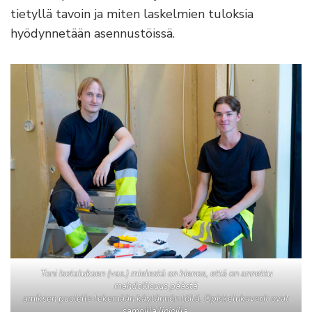
tietyllä tavoin ja miten laskelmien tuloksia
hyödynnetään asennustöissä.
Toni Isotaluksen (vas.) mielestä on hienoa, että on annettu
mahdollisuus päästä
amiksen puolelle tekemään käytännön töitä. Opiskelukaverit ovat
samoilla linjoilla.