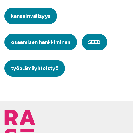
kansainvälisyys
osaamisen hankkiminen
SEED
työelämäyhteistyö