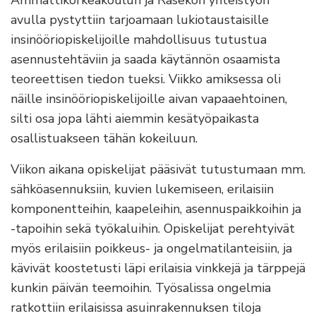
Ammattikorkeakoulun ja Rasekon yhteistyön
avulla pystyttiin tarjoamaan lukiotaustaisille
insinööriopiskelijoille mahdollisuus tutustua
asennustehtäviin ja saada käytännön osaamista
teoreettisen tiedon tueksi. Viikko amiksessa oli
näille insinööriopiskelijoille aivan vapaaehtoinen,
silti osa jopa lähti aiemmin kesätyöpaikasta
osallistuakseen tähän kokeiluun.
Viikon aikana opiskelijat pääsivät tutustumaan mm.
sähköasennuksiin, kuvien lukemiseen, erilaisiin
komponentteihin, kaapeleihin, asennuspaikkoihin ja
-tapoihin sekä työkaluihin. Opiskelijat perehtyivät
myös erilaisiin poikkeus- ja ongelmatilanteisiin, ja
kävivät koostetusti läpi erilaisia vinkkejä ja tärppejä
kunkin päivän teemoihin. Työsalissa ongelmia
ratkottiin erilaisissa asuinrakennuksen tiloja