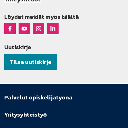
Löydät meidät myös täältä
Raseko Facebookissa
Raseko Youtubessa
Raseko Instagramissa
Raseko Linkedinissä
Uutiskirje
Tilaa uutiskirje
Palvelut opiskelijatyönä
Yritysyhteistyö