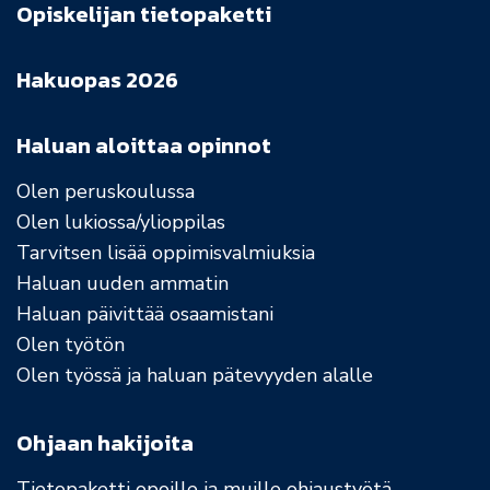
Opiskelijan tietopaketti
Hakuopas 2026
Haluan aloittaa opinnot
Olen peruskoulussa
Olen lukiossa/ylioppilas
Tarvitsen lisää oppimisvalmiuksia
Haluan uuden ammatin
Haluan päivittää osaamistani
Olen työtön
Olen työssä ja haluan pätevyyden alalle
Ohjaan hakijoita
Tietopaketti opoille ja muille ohjaustyötä