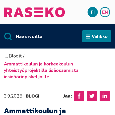
Siirry sisältöön
FI
EN
Etusivu
SUOMI
ENG
Hae sivuilta
Valikko
Avaa
Blogit
Ammattikoulun ja korkeakoulun
yhteistyöprojektilla lisäosaamista
insinööriopiskelijoille
BLOGI
Jaa:
3.9.2025
Jaa Facebookissa
Jaa Twitter
Jaa L
Ammattikoulun ja