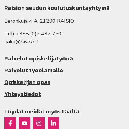
Raision seudun koulutuskuntayhtymä
Eeronkuja 4 A, 21200 RAISIO
Puh. +358 (0)2 437 7500
haku@raseko.fi
Palvelut opiskelijatyönä
Palvelut työelämälle
Opiskelijan opas
Yhteystiedot
Löydät meidät myös täältä
Raseko Facebookissa
Raseko Youtubessa
Raseko Instagramissa
Raseko Linkedinissä