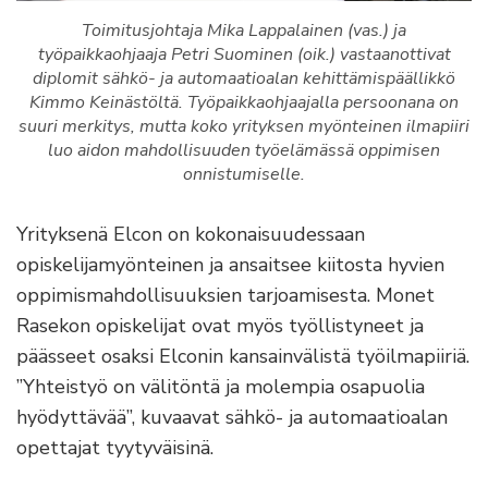
Toimitusjohtaja Mika Lappalainen (vas.) ja
työpaikkaohjaaja Petri Suominen (oik.) vastaanottivat
diplomit sähkö- ja automaatioalan kehittämispäällikkö
Kimmo Keinästöltä. Työpaikkaohjaajalla persoonana on
suuri merkitys, mutta koko yrityksen myönteinen ilmapiiri
luo aidon mahdollisuuden työelämässä oppimisen
onnistumiselle.
Yrityksenä Elcon on kokonaisuudessaan
opiskelijamyönteinen ja ansaitsee kiitosta hyvien
oppimismahdollisuuksien tarjoamisesta. Monet
Rasekon opiskelijat ovat myös työllistyneet ja
päässeet osaksi Elconin kansainvälistä työilmapiiriä.
”Yhteistyö on välitöntä ja molempia osapuolia
hyödyttävää”, kuvaavat sähkö- ja automaatioalan
opettajat tyytyväisinä.