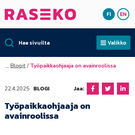
Siirry sisältöön
FI
EN
Etusivu
SUOMI
ENG
Hae sivuilta
Valikko
Avaa
Blogit
Työpaikkaohjaaja on avainroolissa
BLOGI
Jaa:
22.4.2025
Jaa Facebookissa
Jaa Twitter
Jaa L
Työpaikkaohjaaja on
avainroolissa