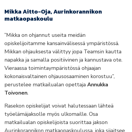
Mikka Aitto-Oja, Aurinkorannikon
matkaopaskoulu
”Mikka on ohjannut useita meidän
opiskelijoitamme kansainvälisessä ympäristössä.
Mikkan ohjauksesta välittyy jopa Teamsin kautta
napakka ja samalla positiivinen ja kannustava ote.
Vieraassa toimintaympäristössä ohjaajan
kokonaisvaltainen ohjausosaaminen korostuu”,
perustelee matkailualan opettaja
Annukka
Toivonen
.
Rasekon opiskelijat voivat halutessaan lähteä
työelämäjaksolle myös ulkomaille. Osa
matkailualan opiskelijoista suorittaa jakson
Aurinkorannikon matkaopaskoulussa, joka sijaitsee