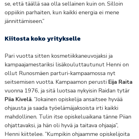
se, että täällä saa olla sellainen kuin on. Silloin
oppiikin parhaiten, kun kaikki energia ei mene
jännittämiseen.”
Kiitosta koko yritykselle
Pari vuotta sitten kosmetiikkaneuvojaksi ja
kampaajamestariksi lisäkouluttautunut Henni on
ollut Runosmäen parturi-kampaamossa nyt
seitsemisen vuotta. Kampaamon perusti
Eija Raita
vuonna 1976, ja sitä luotsaa nykyisin Raidan tytär
Piia Kivelä
. ”Jokainen opiskelija ansaitsee hyvää
ohjausta ja saada työelämäjaksoista irti kaikki
mahdollinen. Tulin itse opiskeluaikana tänne Piian
ohjattavaksi, ja hän oli hyvä ja taitava ohjaaja”,
Henni kiittelee. ”Kumpikin ohjaamme opiskelijoita