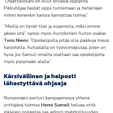
”Ohjattavissani on ollut erilaisia oppijoita.
Pikkuhiljaa heidät oppii tuntemaan ja tietämään
miten kenenkin kanssa kannattaa toimia.”
”Meillä on hyvät tilat ja osaamista, miksi emme
jakaisi sitä”, sanoo myös Aurinkotien Auton osakas
Tomi Niemi
. ”Opiskelijoilla pitää olla paikkoja missä
harjoitella. Autoalalla on työvoimapulaa, joten on
hyvä, jos Samuli omalta osaltaan saa opiskelijoita
myös pysymään alalla.”
Kärsivällinen ja helposti
lähestyttävä ohjaaja
Runosmäen parturi-kampaamossa yhtenä
yrittäjänä toimiva
Henni Sumell
haluaa, että
jokainen opiskelija saa aidosti mahdollisuuden