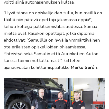
voitti siinä autonasennuksen kultaa.
”Hyvä tänne on opiskelijoiden tulla, kun meillä on
täällä niin pätevä opettaja jakamassa oppia!”,
kehuu kollega palkitsemistilaisuudessa. Samaa
mieltä ovat Rasekon opettajat, jotka diplomia
ehdottivat: ”Samulilla on hyvä ja ymmärtäväinen
ote erilaisten opiskelijoiden ohjaamisessa.
Yhteistyö sekä Samulin että Aurinkotien Auton
kanssa toimii mutkattomasti”, kiittelee
ajoneuvoalan kehittämispäällikkö
Marko Sarén
.