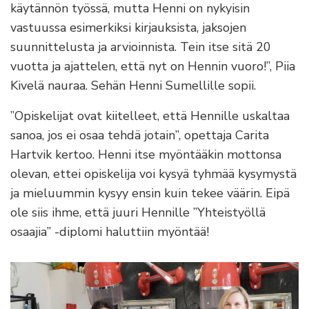
käytännön työssä, mutta Henni on nykyisin
vastuussa esimerkiksi kirjauksista, jaksojen
suunnittelusta ja arvioinnista. Tein itse sitä 20
vuotta ja ajattelen, että nyt on Hennin vuoro!”, Piia
Kivelä nauraa. Sehän Henni Sumellille sopii.
”Opiskelijat ovat kiitelleet, että Hennille uskaltaa
sanoa, jos ei osaa tehdä jotain”, opettaja Carita
Hartvik kertoo. Henni itse myöntääkin mottonsa
olevan, ettei opiskelija voi kysyä tyhmää kysymystä
ja mieluummin kysyy ensin kuin tekee väärin. Eipä
ole siis ihme, että juuri Hennille ”Yhteistyöllä
osaajia” -diplomi haluttiin myöntää!