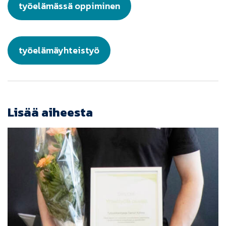
työelämässä oppiminen
työelämäyhteistyö
Lisää aiheesta