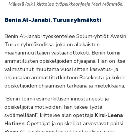
Mäkelä (oik.) kiittelee työpaikkaohjaaja Meri Mömmöä.
Benin Al-Janabi, Turun ryhmäkoti
Benin Al-Janabi työskentelee Solum-yhtiöt Avesin
Turun ryhmäkodissa, joka on alaikäisten
maahanmuuttajien vastaanottokoti. Benin toimii
ammatillisten opiskelijoiden ohjaajana. Hän on itse
valmistunut muutama vuosi sitten kasvatus- ja
ohjausalan ammattitutkintoon Rasekosta, ja kokee
opiskelijoiden ohjaamisen tärkeänä ja mielekkäänä.
”Benin toimii esimerkillisen innostuneesti ja
opiskelijoita motivoiden: hän tekee työtä
sydämellään!”, kiittelee alan opettaja
Kirsi-Leena
Hotinen
. Opettajat ja opiskelijat arvostavat paitsi
Benin Al-Janabin joustavuutta ohjauksen sekä