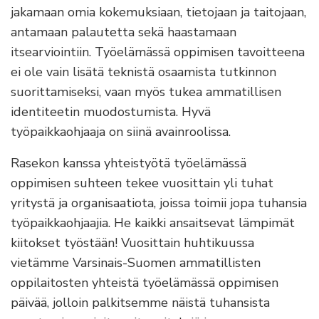
jakamaan omia kokemuksiaan, tietojaan ja taitojaan,
antamaan palautetta sekä haastamaan
itsearviointiin. Työelämässä oppimisen tavoitteena
ei ole vain lisätä teknistä osaamista tutkinnon
suorittamiseksi, vaan myös tukea ammatillisen
identiteetin muodostumista. Hyvä
työpaikkaohjaaja on siinä avainroolissa.
Rasekon kanssa yhteistyötä työelämässä
oppimisen suhteen tekee vuosittain yli tuhat
yritystä ja organisaatiota, joissa toimii jopa tuhansia
työpaikkaohjaajia. He kaikki ansaitsevat lämpimät
kiitokset työstään! Vuosittain huhtikuussa
vietämme Varsinais-Suomen ammatillisten
oppilaitosten yhteistä työelämässä oppimisen
päivää, jolloin palkitsemme näistä tuhansista