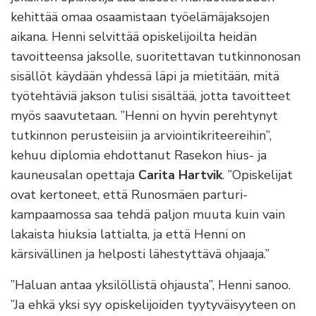
kehittää omaa osaamistaan työelämäjaksojen
aikana. Henni selvittää opiskelijoilta heidän
tavoitteensa jaksolle, suoritettavan tutkinnonosan
sisällöt käydään yhdessä läpi ja mietitään, mitä
työtehtäviä jakson tulisi sisältää, jotta tavoitteet
myös saavutetaan. ”Henni on hyvin perehtynyt
tutkinnon perusteisiin ja arviointikriteereihin”,
kehuu diplomia ehdottanut Rasekon hius- ja
kauneusalan opettaja
Carita Hartvik
. ”Opiskelijat
ovat kertoneet, että Runosmäen parturi-
kampaamossa saa tehdä paljon muuta kuin vain
lakaista hiuksia lattialta, ja että Henni on
kärsivällinen ja helposti lähestyttävä ohjaaja.”
”Haluan antaa yksilöllistä ohjausta”, Henni sanoo.
”Ja ehkä yksi syy opiskelijoiden tyytyväisyyteen on