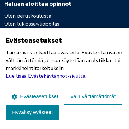
Haluan aloittaa opinnot
Olen peruskoulussa
Olen lukiossa/ylioppilas
Tarvitsen lisää oppimisvalmiuksia
Evästeasetukset
Haluan uuden ammatin
Haluan päivittää osaamistani
Tämä sivusto käyttää evästeitä. Evästeistä osa on
Olen työtön
välttämättömiä ja osaa käytetään analytiikka- tai
Olen työssä ja haluan pätevyyden alalle
markkinointitarkoituksiin.
Lue lisää Evästekäytännöt-sivulta.
Ohjaan hakijoita
Tietopaketti opoille ja muille ohjaustyötä
Evästeasetukset
Vain välttämättömät
tekeville
Tietopaketti huoltajille
Hyväksy evästeet
Hakuopas 2026