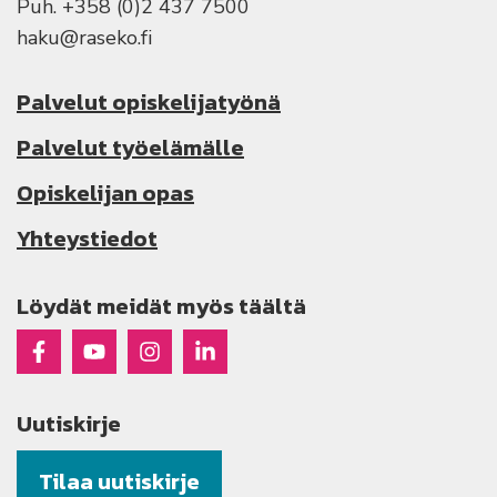
Puh. +358 (0)2 437 7500
haku@raseko.fi
Palvelut opiskelijatyönä
Palvelut työelämälle
Opiskelijan opas
Yhteystiedot
Löydät meidät myös täältä
Raseko Facebookissa
Raseko Youtubessa
Raseko Instagramissa
Raseko Linkedinissä
Uutiskirje
Tilaa uutiskirje