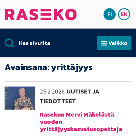
Siirry sisältöön
FI
EN
Etusivu
SUOMI
ENG
Hae sivuilta
Valikko
Avaa
Avainsana:
yrittäjyys
UUTISET JA
25.2.2026
TIEDOTTEET
Rasekon Mervi Mäkelästä
vuoden
yrittäjyyskasvatusopettaja