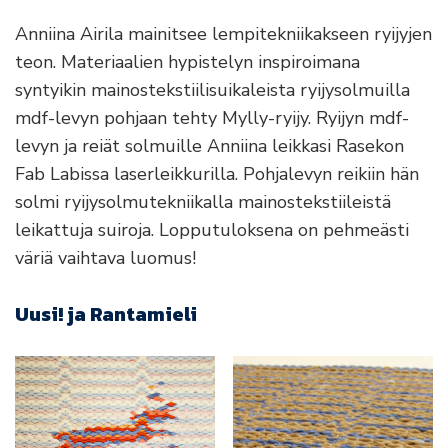
Anniina Airila mainitsee lempitekniikakseen ryijyjen
teon. Materiaalien hypistelyn inspiroimana
syntyikin mainostekstiilisuikaleista ryijysolmuilla
mdf-levyn pohjaan tehty Mylly-ryijy. Ryijyn mdf-
levyn ja reiät solmuille Anniina leikkasi Rasekon
Fab Labissa laserleikkurilla. Pohjalevyn reikiin hän
solmi ryijysolmutekniikalla mainostekstiileistä
leikattuja suiroja. Lopputuloksena on pehmeästi
väriä vaihtava luomus!
Uusi! ja Rantamieli