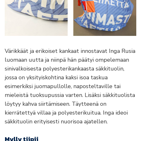
Värikkäät ja erikoiset kankaat innostavat Inga Rusia
luomaan uutta ja niinpä hän päätyi ompelemaan
sinivalkoisesta polyesterikankaasta säkkituolin,
jossa on yksityiskohtina kaksi isoa taskua
esimerkiksi juomapullolle, naposteltaville tai
mieleistä tuoksupussia varten. Lisäksi säkkituolista
löytyy kahva siirtämiseen. Täytteenä on
kierrätettyä villaa ja polyesterikuitua. Inga ideoi
säkkituolin erityisesti nuorisoa ajatellen.
Mylly tiipii