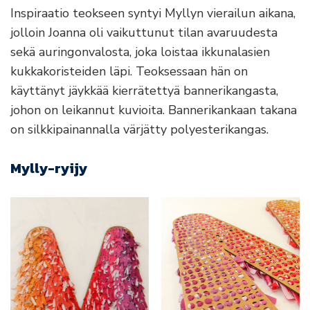
Inspiraatio teokseen syntyi Myllyn vierailun aikana,
jolloin Joanna oli vaikuttunut tilan avaruudesta
sekä auringonvalosta, joka loistaa ikkunalasien
kukkakoristeiden läpi. Teoksessaan hän on
käyttänyt jäykkää kierrätettyä bannerikangasta,
johon on leikannut kuvioita. Bannerikankaan takana
on silkkipainannalla värjätty polyesterikangas.
Mylly-ryijy