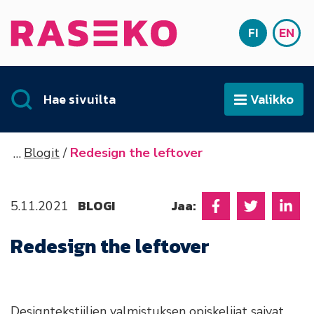
Siirry sisältöön
FI
EN
Etusivu
SUOMI
ENG
Hae sivuilta
Valikko
Avaa
Blogit
Redesign the leftover
BLOGI
Jaa:
5.11.2021
Jaa Facebookissa
Jaa Twitter
Jaa L
Redesign the leftover
Designtekstiilien valmistuksen opiskelijat saivat