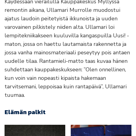
Käydessään vierailulla Kauppakeskus Myllyssä
remontin aikana, Ullamari Murrolle muodostui
ajatus laudoin peitetyistä ikkunoista ja uuden
varovainen pilkistely niiden alta. Ullamari loi
lempitekniikakseen kuuluvilla kangaspuilla Uusi! -
maton, jossa on haettu lautamaista rakennetta ja
jossa vanha mainosmateriaali peseytyy pois antaen
uudelle tilaa. Rantamieli-matto taas kuvaa hänen
suhdettaan kauppakeskukseen: ”Olen onnellinen,
kun voin vain nopeasti kipaista hakemaan
tarvitsemani, leppoisaa kuin rantapäivä”, Ullamari
tuumaa.
Elämän palkit