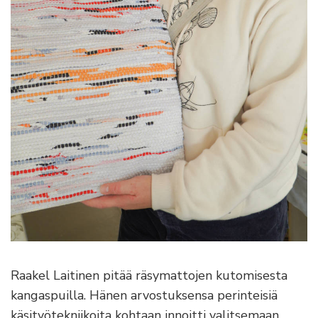
Raakel Laitinen pitää räsymattojen kutomisesta
kangaspuilla. Hänen arvostuksensa perinteisiä
käsityötekniikoita kohtaan innoitti valitsemaan