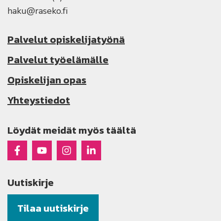
haku@raseko.fi
Palvelut opiskelijatyönä
Palvelut työelämälle
Opiskelijan opas
Yhteystiedot
Löydät meidät myös täältä
Raseko Facebookissa
Raseko Youtubessa
Raseko Instagramissa
Raseko Linkedinissä
Uutiskirje
Tilaa uutiskirje