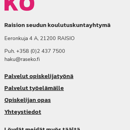
Raision seudun koulutuskuntayhtymä
Eeronkuja 4 A, 21200 RAISIO
Puh. +358 (0)2 437 7500
haku@raseko.fi
Palvelut opiskelijatyönä
Palvelut työelämälle
Opiskelijan opas
Yhteystiedot
Löydät meidät myös täältä