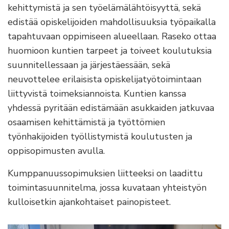
kehittymistä ja sen työelämälähtöisyyttä, sekä
edistää opiskelijoiden mahdollisuuksia työpaikalla
tapahtuvaan oppimiseen alueellaan. Raseko ottaa
huomioon kuntien tarpeet ja toiveet koulutuksia
suunnitellessaan ja järjestäessään, sekä
neuvottelee erilaisista opiskelijatyötoimintaan
liittyvistä toimeksiannoista. Kuntien kanssa
yhdessä pyritään edistämään asukkaiden jatkuvaa
osaamisen kehittämistä ja työttömien
työnhakijoiden työllistymistä koulutusten ja
oppisopimusten avulla.
Kumppanuussopimuksien liitteeksi on laadittu
toimintasuunnitelma, jossa kuvataan yhteistyön
kulloisetkin ajankohtaiset painopisteet.