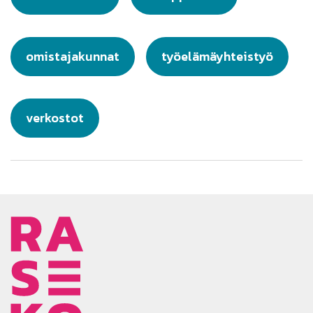
omistajakunnat
työelämäyhteistyö
verkostot