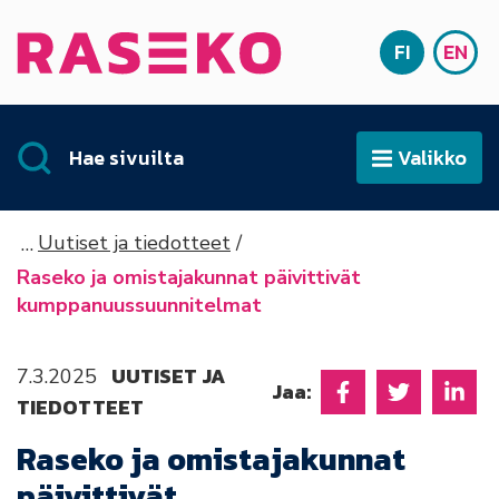
Siirry sisältöön
FI
EN
Etusivu
SUOMI
ENG
Hae sivuilta
Valikko
Avaa
Uutiset ja tiedotteet
Raseko ja omistajakunnat päivittivät
kumppanuussuunnitelmat
UUTISET JA
7.3.2025
Jaa:
TIEDOTTEET
Jaa Facebookissa
Jaa Twitter
Jaa L
Raseko ja omistajakunnat
päivittivät