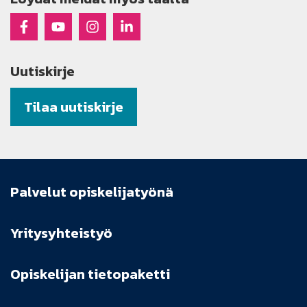
Raseko Facebookissa
Raseko Youtubessa
Raseko Instagramissa
Raseko Linkedinissä
Uutiskirje
Tilaa uutiskirje
Palvelut opiskelijatyönä
Yritysyhteistyö
Opiskelijan tietopaketti