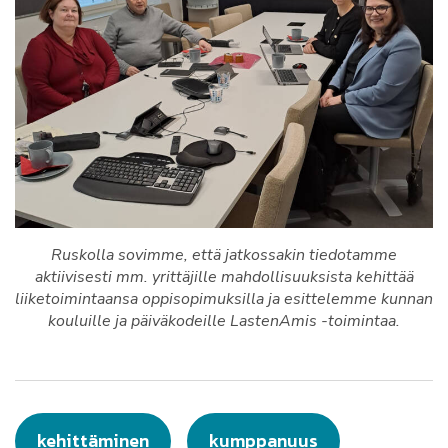
Ruskolla sovimme, että jatkossakin tiedotamme
aktiivisesti mm. yrittäjille mahdollisuuksista kehittää
liiketoimintaansa oppisopimuksilla ja esittelemme kunnan
kouluille ja päiväkodeille LastenAmis -toimintaa.
kehittäminen
kumppanuus