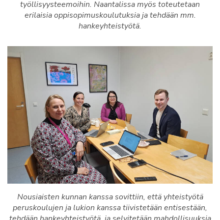
työllisyysteemoihin. Naantalissa myös toteutetaan
erilaisia oppisopimuskoulutuksia ja tehdään mm.
hankeyhteistyötä.
Nousiaisten kunnan kanssa sovittiin, että yhteistyötä
peruskoulujen ja lukion kanssa tiivistetään entisestään,
tehdään hankeyhteistyötä, ja selvitetään mahdollisuuksia