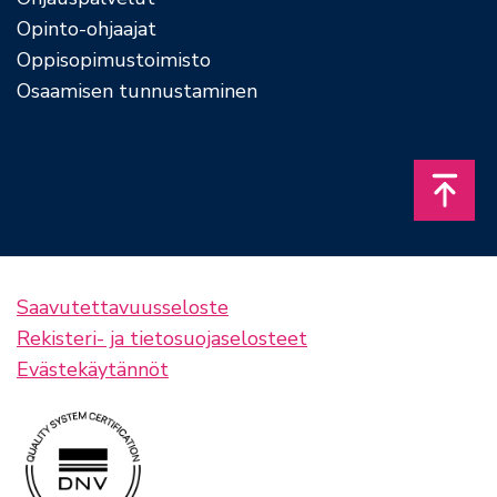
Opinto-ohjaajat
Oppisopimustoimisto
Osaamisen tunnustaminen
Takais
Saavutettavuusseloste
Rekisteri- ja tietosuojaselosteet
Evästekäytännöt