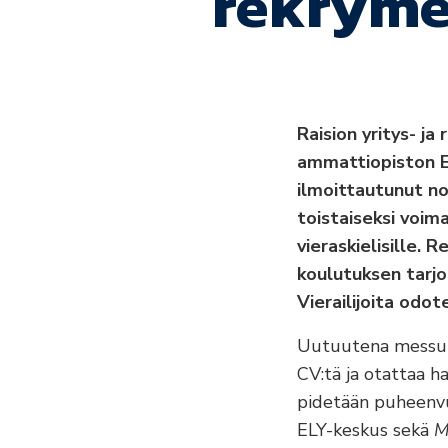
rekrymes
Raision yritys- j
ammattiopiston Ee
ilmoittautunut noi
toistaiseksi voima
vieraskielisille. 
koulutuksen tarjo
Vierailijoita odo
Uutuutena messuill
CV:tä ja otattaa h
pidetään puheenv
ELY-keskus sekä
M