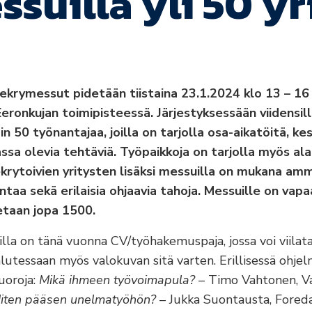
suilla yli 50 yr
a rekrymessut pidetään tiistaina 23.1.2024 klo 13 – 1
ronkujan toimipisteessä. Järjestyksessään viidensil
n 50 työnantajaa, joilla on tarjolla osa-aikatöitä, kes
ssa olevia tehtäviä. Työpaikkoja on tarjolla myös alaik
Rekrytoivien yritysten lisäksi messuilla on mukana amm
ntaa sekä erilaisia ohjaavia tahoja. Messuille on vapa
tetaan jopa 1500.
a on tänä vuonna CV/työhakemuspaja, jossa voi viilata
alutessaan myös valokuvan sitä varten. Erillisessä ohj
uoroja:
Mikä ihmeen työvoimapula?
– Timo Vahtonen, V
iten pääsen unelmatyöhön?
– Jukka Suontausta, Foreda