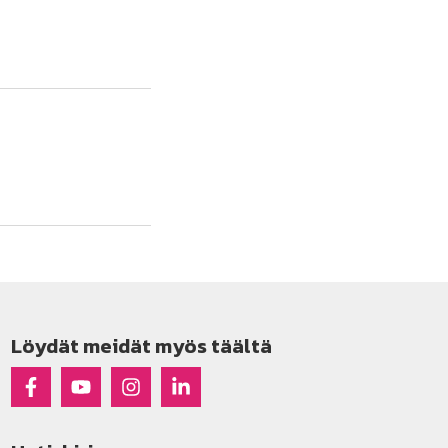
Löydät meidät myös täältä
Raseko Facebookissa
Raseko Youtubessa
Raseko Instagramissa
Raseko Linkedinissä