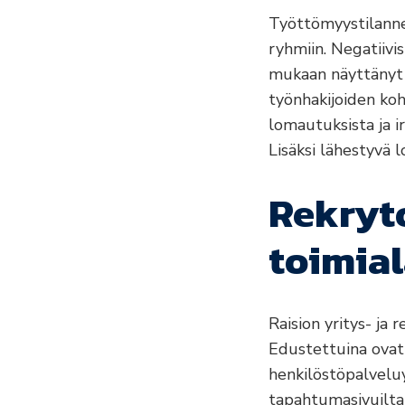
Työttömyystilanne
ryhmiin. Negatiiv
mukaan näyttänyt 
työnhakijoiden koh
lomautuksista ja i
Lisäksi lähestyvä 
Rekryto
toimial
Raision yritys- ja 
Edustettuina ovat 
henkilöstöpalveluy
tapahtumasivuilta