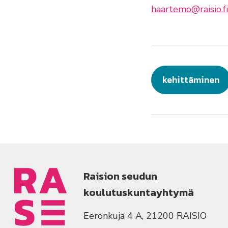
haartemo@raisio.fi
kehittäminen
Raision seudun
koulutuskuntayhtymä
Eeronkuja 4 A, 21200 RAISIO