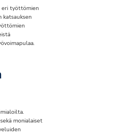
 eri työttömien
n katsauksen
työttömien
eistä
työvoimapulaa.
a
mialoilta.
 sekä monialaiset
lveluiden