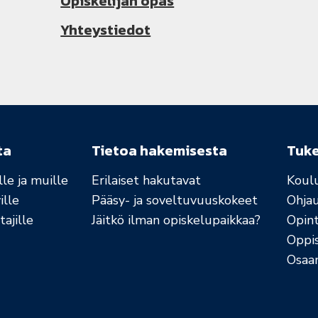
Opiskelijan opas
Yhteystiedot
ta
Tietoa hakemisesta
Tuk
le ja muille
Erilaiset hakutavat
Koul
ille
Pääsy- ja soveltuvuuskokeet
Ohja
ajille
Jäitkö ilman opiskelupaikkaa?
Opint
Oppi
Osaa