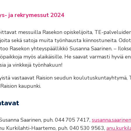
tys- ja rekrymessut 2024
ittavat messuilla Rasekon opiskelijoita, TE-palveluide
joita sekä satoja muita työnhausta kiinnostuneita. O
rtoo Rasekon yhteyspäällikkö Susanna Saarinen. – Ilok
yöpaikkoja myös alaikäisille. He saavat varmasti hyviä e
a ja vinkkejä työnhakuun!
lyistä vastaavat Raision seudun koulutuskuntayhtymä, 
 Raision kaupunki.
ntavat
 Susanna Saarinen, puh. 044 705 7417,
susanna.saarine
Anu Kurkilahti-Haartemo, puh. 040 530 9563,
anu.kurkil