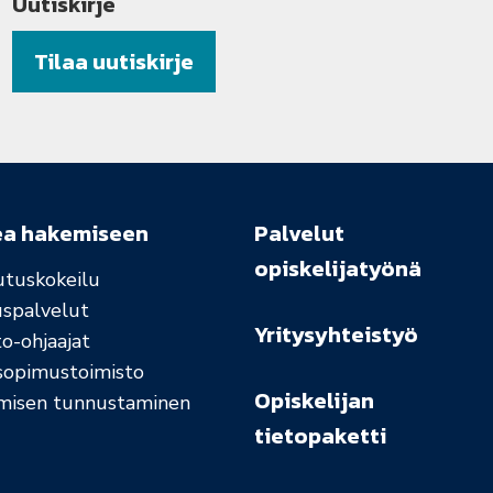
Uutiskirje
Tilaa uutiskirje
ea hakemiseen
Palvelut
opiskelijatyönä
utuskokeilu
uspalvelut
Yritysyhteistyö
o-ohjaajat
sopimustoimisto
Opiskelijan
misen tunnustaminen
tietopaketti