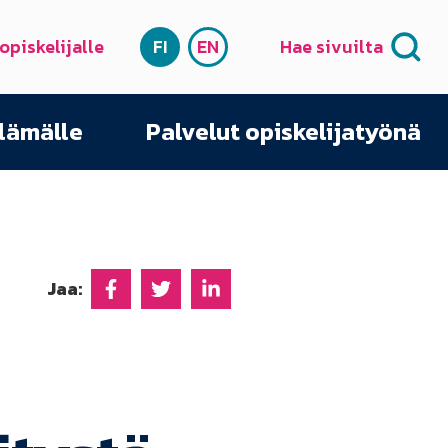
 opiskelijalle
FI
EN
Hae sivuilta
SUOMI
ENGLISH
elämälle
Palvelut opiskelijatyönä
Jaa:
Jaa Facebookissa
Jaa Twitterissä
Jaa Linkedinissä