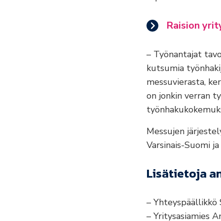
Raision yri
– Työnantajat tavo
kutsumia työnhaki
messuvierasta, ke
on jonkin verran t
työnhakukokemuksi
Messujen järjeste
Varsinais-Suomi ja
Lisätietoja a
– Yhteyspäällikkö
– Yritysasiamies 