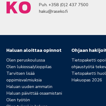
Puh. +358 (0)2 437 7500
haku@raseko.fi
Haluan aloittaa opinnot
Ohjaan hakijoi
Olen peruskoulussa
Tietopaketti opoil
Olen lukiossa/ylioppilas
ohjaustyötä tekev
Tarvitsen lisää
Tietopaketti huolt
oppimisvalmiuksia
Hakuopas 2026
Haluan uuden ammatin
Haluan päivittää osaamistani
Olen työtön