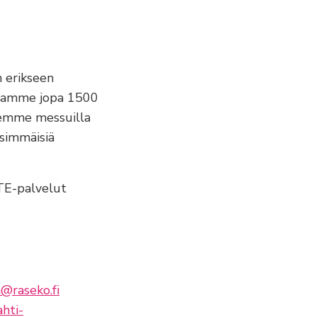
n erikseen
dotamme jopa 1500
semme messuilla
nsimmäisiä
TE-palvelut
n@raseko.fi
ahti-