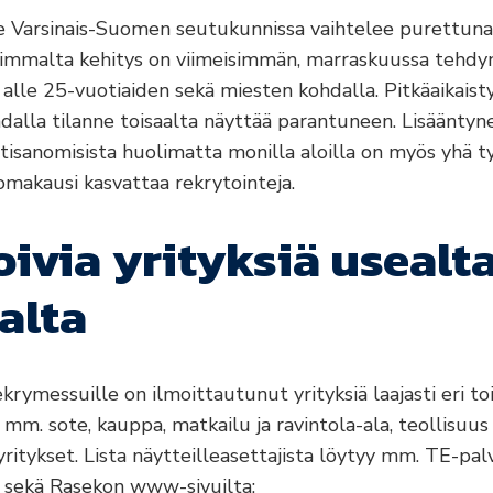
 Varsinais-Suomen seutukunnissa vaihtelee purettuna
isimmalta kehitys on viimeisimmän, marraskuussa tehdy
alle 25-vuotiaiden sekä miesten kohdalla. Pitkäaikais
dalla tilanne toisaalta näyttää parantuneen. Lisääntyn
rtisanomisista huolimatta monilla aloilla on myös yhä 
lomakausi kasvattaa rekrytointeja.
ivia yrityksiä usealt
alta
rekrymessuille on ilmoittautunut yrityksiä laajasti eri toi
mm. sote, kauppa, matkailu ja ravintola-ala, teollisuus
ritykset. Lista näytteilleasettajista löytyy mm. TE-pa
 sekä Rasekon www-sivuilta: