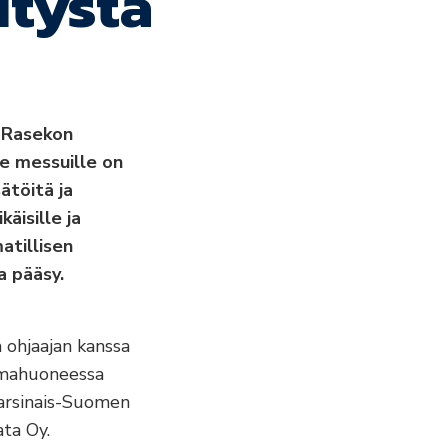
itystä
6 Rasekon
le messuille on
ätöitä ja
äisille ja
atillisen
a pääsy.
 ohjaajan kanssa
elmahuoneessa
arsinais-Suomen
ta Oy.