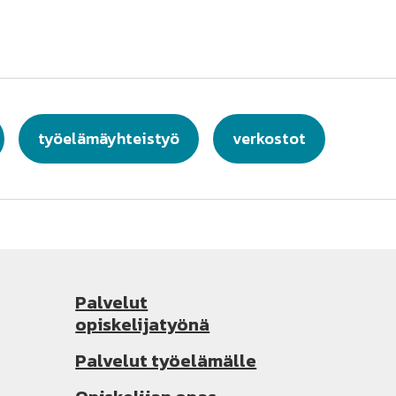
työelämäyhteistyö
verkostot
Palvelut
opiskelijatyönä
Palvelut työelämälle