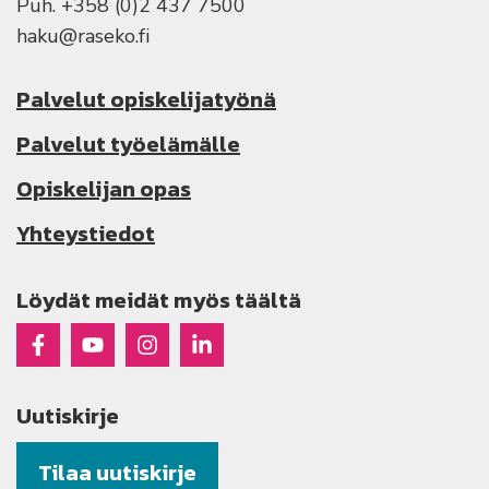
Puh. +358 (0)2 437 7500
haku@raseko.fi
Palvelut opiskelijatyönä
Palvelut työelämälle
Opiskelijan opas
Yhteystiedot
Löydät meidät myös täältä
Raseko Facebookissa
Raseko Youtubessa
Raseko Instagramissa
Raseko Linkedinissä
Uutiskirje
Tilaa uutiskirje