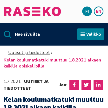
Siirry sisältöön
FI
EN
Etusivu
SUOMI
ENG
Hae sivuilta
Valikko
Avaa
Uutiset ja tiedotteet
Kelan koulumatkatuki muuttuu 1.8.2021 alkaen
kaikilla opiskelijoilla
UUTISET JA
1.7.2021
Jaa:
TIEDOTTEET
Jaa Facebookissa
Jaa Twitter
Jaa L
Kelan koulumatkatuki muuttuu
1.8.2021 alkaen kaikilla