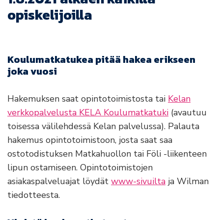
opiskelijoilla
Koulumatkatukea pitää hakea erikseen
joka vuosi
Hakemuksen saat opintotoimistosta tai
Kelan
verkkopalvelusta KELA Koulumatkatuki
(avautuu
toisessa välilehdessä Kelan palvelussa). Palauta
hakemus opintotoimistoon, josta saat saa
ostotodistuksen Matkahuollon tai Föli -liikenteen
lipun ostamiseen. Opintotoimistojen
asiakaspalveluajat löydät
www-sivuilta
ja Wilman
tiedotteesta.