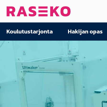
Siirry sisältöön
Etusivu
Koulutustarjonta
Hakijan opas