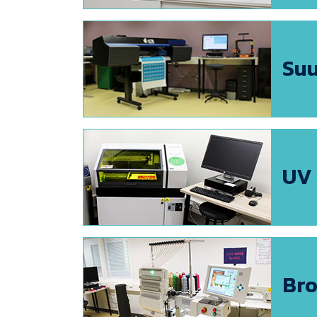
Suu
UV 
Br