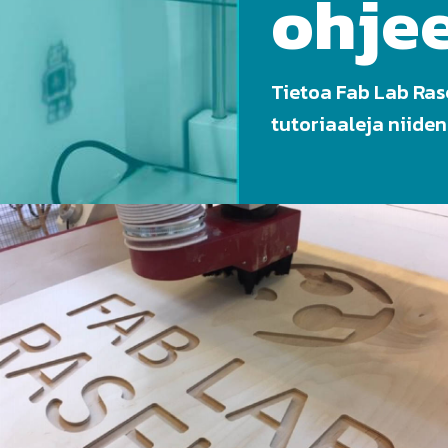
ohje
Tietoa Fab Lab Rase
tutoriaaleja niiden