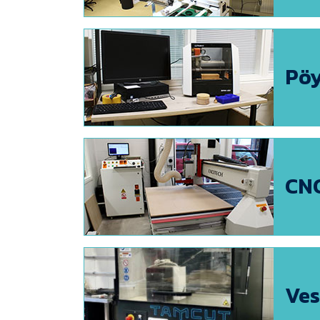
Pöy
CNC
Ves