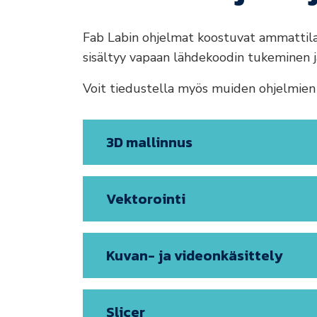
Fab Labin ohjelmat koostuvat ammattilais
sisältyy vapaan lähdekoodin tukeminen ja
Voit tiedustella myös muiden ohjelmien lö
3D mallinnus
Vektorointi
Kuvan- ja videonkäsittely
Slicer