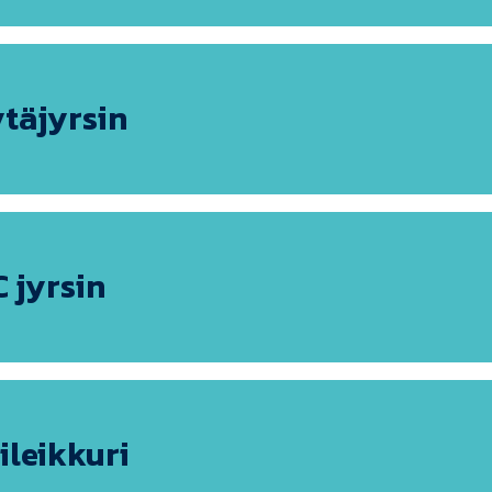
täjyrsin
 jyrsin
ileikkuri