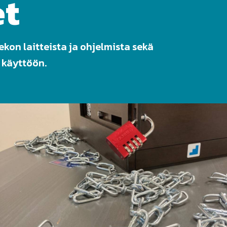
et
kon laitteista ja ohjelmista sekä
 käyttöön.