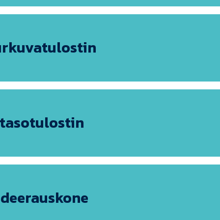
rkuvatulostin
tasotulostin
odeerauskone