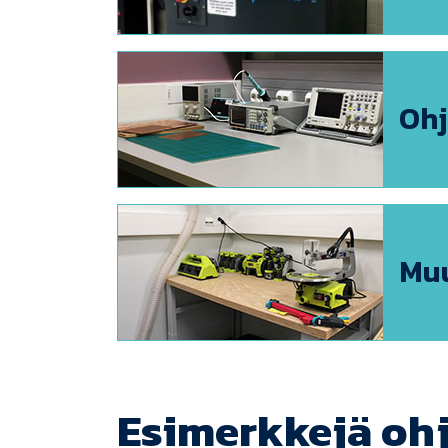
Ohj
Mu
Esimerkkejä ohj