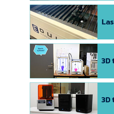
Las
3D 
3D 