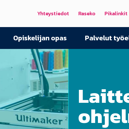
Yhteystiedot
Raseko
Pikalinkit
Opiskelijan opas
Palvelut työ
Laitt
ohjel