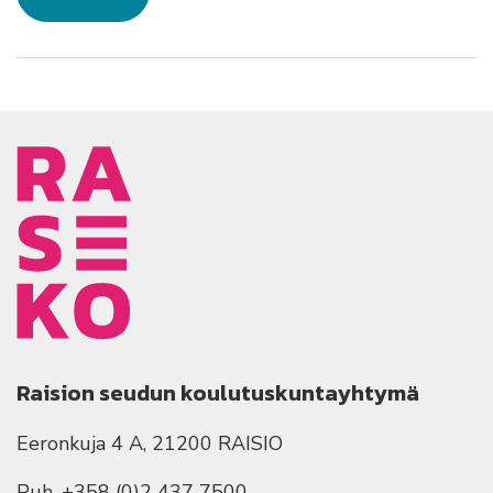
Raision seudun koulutuskuntayhtymä
Eeronkuja 4 A, 21200 RAISIO
Puh. +358 (0)2 437 7500