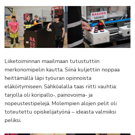
Liiketoiminnan maailmaan tutustuttiin
merkonomipelin kautta. Siinä kuljettiin noppaa
heittämällä läpi työuran opinnoista
eläköitymiseen. Sähköalalla taas riitti vauhtia:
tarjolla oli koripallo-, painovoima- ja
nopeustestipelejä. Molempien alojen pelit oli
toteutettu opiskelijatyönä – ideasta valmiiksi
peliksi.