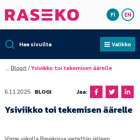
Siirry sisältöön
FI
EN
Etusivu
SUOMI
ENG
Hae sivuilta
Valikko
Avaa
Blogit
Ysiviikko toi tekemisen äärelle
BLOGI
Jaa:
6.11.2025
Jaa Facebookissa
Jaa Twitter
Jaa L
Ysiviikko toi tekemisen äärelle
Viime viikolla Rasekossa vietettiin jälleen