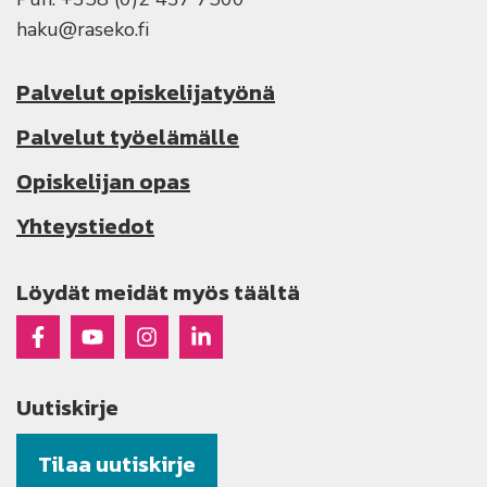
haku@raseko.fi
Palvelut opiskelijatyönä
Palvelut työelämälle
Opiskelijan opas
Yhteystiedot
Löydät meidät myös täältä
Raseko Facebookissa
Raseko Youtubessa
Raseko Instagramissa
Raseko Linkedinissä
Uutiskirje
Tilaa uutiskirje