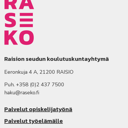
Raision seudun koulutuskuntayhtymä
Eeronkuja 4 A, 21200 RAISIO
Puh. +358 (0)2 437 7500
haku@raseko.fi
Palvelut opiskelijatyönä
Palvelut työelämälle