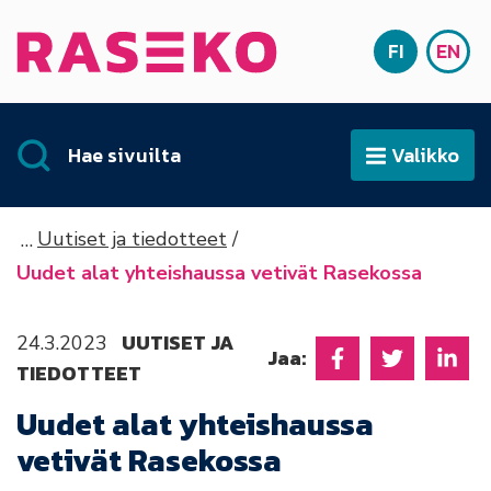
Siirry sisältöön
FI
EN
Etusivu
SUOMI
ENG
Hae sivuilta
Valikko
Avaa
Uutiset ja tiedotteet
Uudet alat yhteishaussa vetivät Rasekossa
UUTISET JA
24.3.2023
Jaa:
TIEDOTTEET
Jaa Facebookissa
Jaa Twitter
Jaa L
Uudet alat yhteishaussa
vetivät Rasekossa