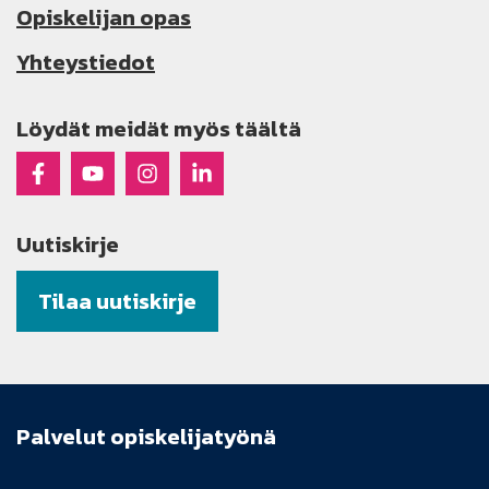
Opiskelijan opas
Yhteystiedot
Löydät meidät myös täältä
Raseko Facebookissa
Raseko Youtubessa
Raseko Instagramissa
Raseko Linkedinissä
Uutiskirje
Tilaa uutiskirje
Palvelut opiskelijatyönä