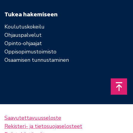
Tukea hakemiseen
Koulutuskokeilu
Ohjauspalvelut
Opinto-ohjaajat
Oppisopimustoimisto
Osaamisen tunnustaminen
Takais
Saavutettavuusseloste
Rekisteri- ja tietosuojaselosteet