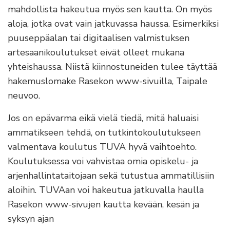
mahdollista hakeutua myös sen kautta. On myös
aloja, jotka ovat vain jatkuvassa haussa. Esimerkiksi
puuseppäalan tai digitaalisen valmistuksen
artesaanikoulutukset eivät olleet mukana
yhteishaussa. Niistä kiinnostuneiden tulee täyttää
hakemuslomake Rasekon www-sivuilla, Taipale
neuvoo.
Jos on epävarma eikä vielä tiedä, mitä haluaisi
ammatikseen tehdä, on tutkintokoulutukseen
valmentava koulutus TUVA hyvä vaihtoehto.
Koulutuksessa voi vahvistaa omia opiskelu- ja
arjenhallintataitojaan sekä tutustua ammatillisiin
aloihin. TUVAan voi hakeutua jatkuvalla haulla
Rasekon www-sivujen kautta kevään, kesän ja
syksyn ajan