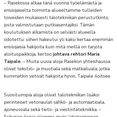
– Rasekossa alkaa tänä vuonna työelämästä ja
ensisijaiselta toiminta-alueeltamme tulleiden
toiveiden mukaisesti talotekniikan perustutkinto,
josta valmistutaan putkiasentajiksi. Tämän
koulutuksen alkamista on selvästi alueella
odotettu: siihen hakeutui yli kaksi kertaa enemmän
ensisijaisia hakijoita kuin mitä meillä on tarjota
aloituspaikkoja, kertoo
johtava rehtori Maria
Taipale
. – Muita uusia aloja Rasekon yhteishaussa
olivat tekstiili- ja muotiala sekä matkailuala, jotka
kummatkin vetivät hakijoita hyvin, Taipale iloitsee.
Suosituimpia aloja olivat talotekniikan lisäksi
perinteiset vetonaulat sähkö- ja automaatioala,
ajoneuvoala sekä tieto- ja viestintätekniikka. –
Erityisen iloisia olemme myös liiketoiminnan