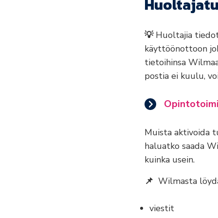
Huoltajat
💡
Huoltajia tiedo
käyttöönottoon jok
tietoihinsa Wilmaa
postia ei kuulu, v
Opintotoimi
Muista aktivoida t
haluatko saada Wil
kuinka usein.
📌
Wilmasta löydät
viestit