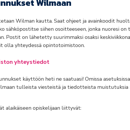
unnukset Wilmaan
tetaan Wilman kautta. Saat ohjeet ja avainkoodit huol
o sähköpostitse siihen osoitteeseen, jonka nuoresi on 
n. Postit on lähetetty suurimmaksi osaksi keskiviikkona
oit olla yhteydessä opintotoimistoon.
ston yhteystiedot
unnukset käyttöön heti ne saatuasi! Omissa asetuksissas
maan tulleista viesteistä ja tiedotteista muistutuksia s
 alaikäiseen opiskelijaan liittyvät: