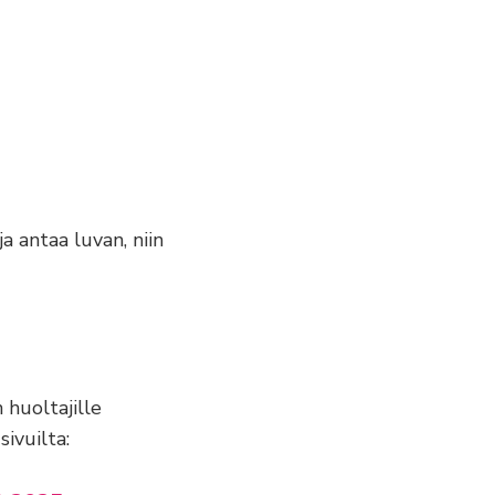
a antaa luvan, niin
 huoltajille
ivuilta: