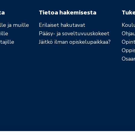
ta
Tietoa hakemisesta
Tuk
le ja muille
Erilaiset hakutavat
Koul
ille
Pääsy- ja soveltuvuuskokeet
Ohja
ajille
Jäitkö ilman opiskelupaikkaa?
Opint
Oppi
Osaa