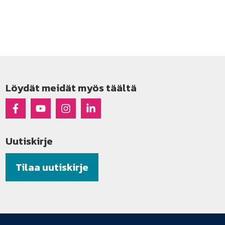
Löydät meidät myös täältä
Raseko Facebookissa
Raseko Youtubessa
Raseko Instagramissa
Raseko Linkedinissä
Uutiskirje
Tilaa uutiskirje