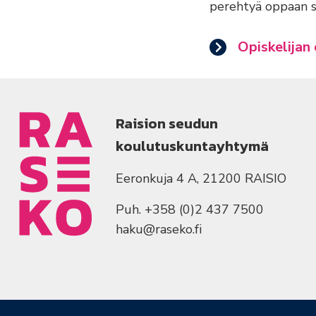
perehtyä oppaan s
Opiskelijan
Raision seudun
koulutuskuntayhtymä
Eeronkuja 4 A, 21200 RAISIO
Puh. +358 (0)2 437 7500
haku@raseko.fi