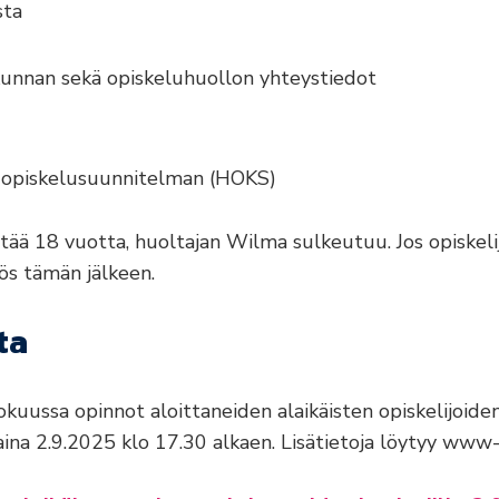
sta
unnan sekä opiskeluhuollon yhteystiedot
n opiskelusuunnitelman (HOKS)
ttää 18 vuotta, huoltajan Wilma sulkeutuu. Jos opiskelij
ös tämän jälkeen.
ta
uussa opinnot aloittaneiden alaikäisten opiskelijoiden
taina 2.9.2025 klo 17.30 alkaen. Lisätietoja löytyy www-s