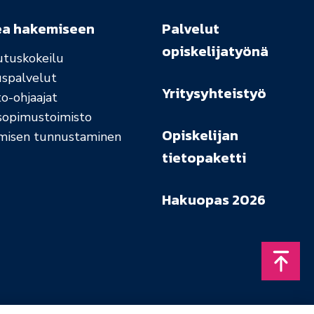
ea hakemiseen
Palvelut
opiskelijatyönä
utuskokeilu
uspalvelut
Yritysyhteistyö
o-ohjaajat
sopimustoimisto
Opiskelijan
misen tunnustaminen
tietopaketti
Hakuopas 2026
Takais