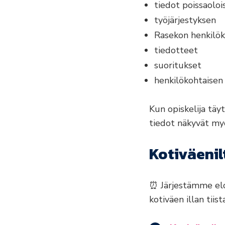
tiedot poissaoloi
työjärjestyksen
Rasekon henkilök
tiedotteet
suoritukset
henkilökohtaise
Kun opiskelija täy
tiedot näkyvät my
Kotiväenil
⏰ Järjestämme elok
kotiväen illan tiis