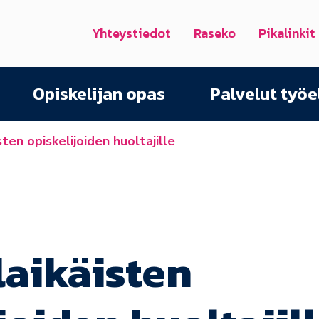
Yhteystiedot
Raseko
Pikalinkit
Opiskelijan opas
Palvelut työ
sten opiskelijoiden huoltajille
laikäisten