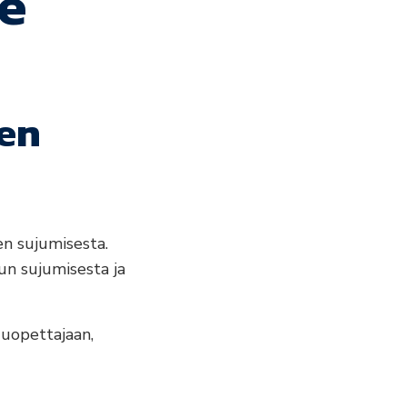
le
een
en sujumisesta.
un sujumisesta ja
uuopettajaan,