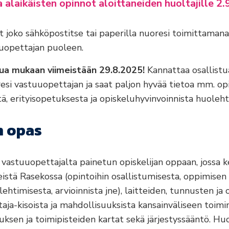
 alaikäisten opinnot aloittaneiden huoltajille 2
 joko sähköpostitse tai paperilla nuoresi toimittamana
uuopettajan puoleen.
ua mukaan viimeistään 29.8.2025!
Kannattaa osallistua
resi vastuuopettajan ja saat paljon hyvää tietoa mm. opi
ä, erityisopetuksesta ja opiskeluhyvinvoinnista huoleht
n opas
 vastuuopettajalta painetun opiskelijan oppaan, jossa 
istä Rasekossa (opintoihin osallistumisesta, oppimisen 
ehtimisesta, arvioinnista jne), laitteiden, tunnusten ja
taja-kisoista ja mahdollisuuksista kansainväliseen toim
sen ja toimipisteiden kartat sekä järjestyssääntö. Huo