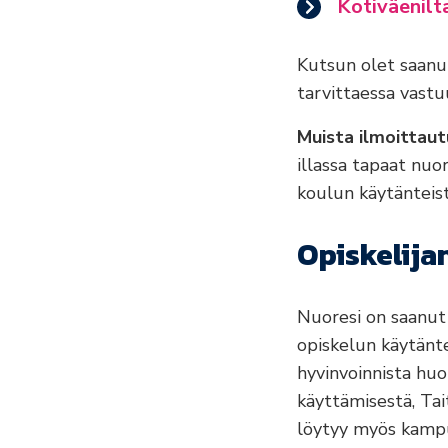
Kotiväenilta
Kutsun olet saanut
tarvittaessa vast
Muista ilmoittaut
illassa tapaat nuo
koulun käytänteist
Opiskelija
Nuoresi on saanut
opiskelun käytänte
hyvinvoinnista huol
käyttämisestä, Tai
löytyy myös kampuk