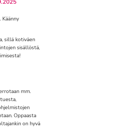
.9.2025
. Käänny
, sillä kotiväen
ntojen sisällöstä,
imisesta!
kerrotaan mm.
tuesta,
 ohjelmistojen
intaan. Oppaasta
ltajankin on hyvä