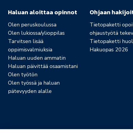
Haluan aloittaa opinnot
Ohjaan hakijoi
Olen peruskoulussa
Tietopaketti opoil
Olen lukiossa/ylioppilas
ohjaustyötä tekev
Tarvitsen lisää
Tietopaketti huolt
oppimisvalmiuksia
Hakuopas 2026
Haluan uuden ammatin
Haluan päivittää osaamistani
Olen työtön
Olen työssä ja haluan
pätevyyden alalle