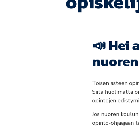
opiskeli
📣
Hei 
nuoren
Toisen asteen opi
Siitä huolimatta o
opintojen edistymi
Jos nuoren koulun 
opinto-ohjaajaan ta