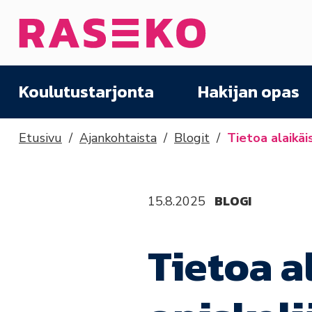
Siirry sisältöön
Etusivu
Koulutustarjonta
Hakijan opas
Etusivu
Ajankohtaista
Blogit
Tietoa alaikäi
BLOGI
15.8.2025
Tietoa a