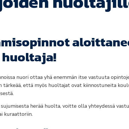
joiden huoltajil
amisopinnot aloittan
 huoltaja!
nnoissa nuori ottaa yhä enemmän itse vastuuta opintoj
n tärkeää, että myös huoltajat ovat kiinnostuneita koul
sestä.
sujumisesta herää huolta, voitte olla yhteydessä vast
i kuraattoriin.