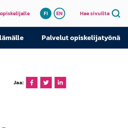
 opiskelijalle
FI
EN
Hae sivuilta
SUOMI
ENGLISH
elämälle
Palvelut opiskelijatyönä
Jaa:
Jaa Facebookissa
Jaa Twitterissä
Jaa Linkedinissä