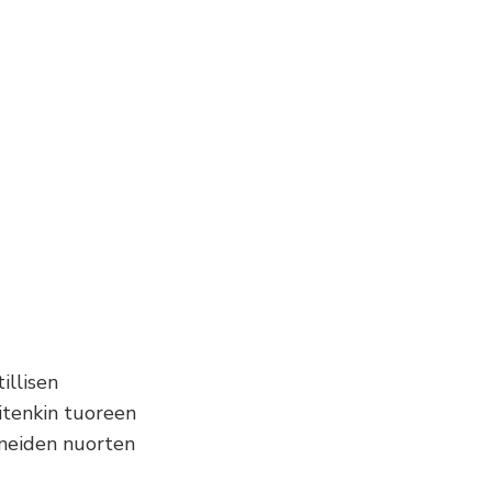
illisen
itenkin tuoreen
aneiden nuorten