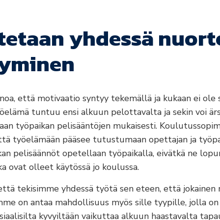
tetaan yhdessä nuort
styminen
noa, että motivaatio syntyy tekemällä ja kukaan ei ole
yöelämä tuntuu ensi alkuun pelottavalta ja sekin voi ärs
taan työpaikan pelisääntöjen mukaisesti. Koulutussopi
 että työelämään pääsee tutustumaan opettajan ja työp
n pelisäännöt opetellaan työpaikalla, eivätkä ne lopu
ka ovat olleet käytössä jo koulussa.
 että tekisimme yhdessä työtä sen eteen, että jokainen n
e on antaa mahdollisuus myös sille tyypille, jolla on 
siaalisilta kyvyiltään vaikuttaa alkuun haastavalta tapa