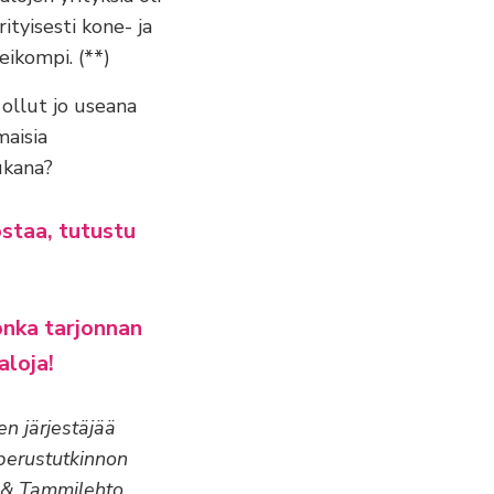
tyisesti kone- ja
eikompi. (**)
 ollut jo useana
aisia
ukana?
ostaa, tutustu
jonka tarjonnan
loja!
en järjestäjää
 perustutkinnon
a & Tammilehto