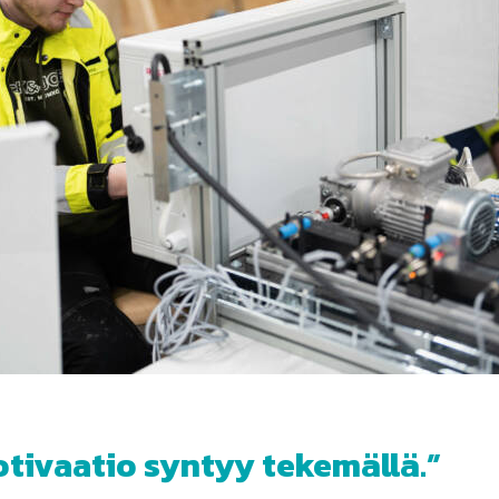
tivaatio syntyy tekemällä.