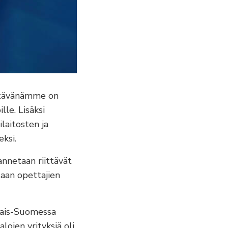
ehtävänämme on
lle. Lisäksi
laitosten ja
ksi.
annetaan riittävät
taan opettajien
inais-Suomessa
ojen yrityksiä oli