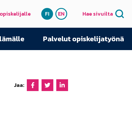
 opiskelijalle
FI
EN
Hae sivuilta
SUOMI
ENGLISH
elämälle
Palvelut opiskelijatyönä
Jaa:
Jaa Facebookissa
Jaa Twitterissä
Jaa Linkedinissä