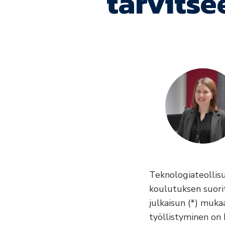
tarvitse
Teknologiateollis
koulutuksen suori
julkaisun (*) muk
työllistyminen on 