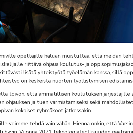
oimiville opettajille haluan muistuttaa, että meidän t
iskelijalle riittävä ohjaus koulutus- ja oppisopimusjaksoi
ttävästi lisätä yhteistyötä työelämän kanssa, sillä oppi
yhteistyö on keskeistä nuorten työllistymisen edistämise
ta toivon, että ammatillisen koulutuksen järjestäjille 
isen ohjauksen ja tuen varmistamiseksi sekä mahdolliste
sopivan kokoiset ryhmäkoot jatkossakin.
jöille voimme tehdä vain vähän. Hienoa onkin, että Vars
i hyvin. Vuonna 2021 teknologiateollisuuden päätoimial