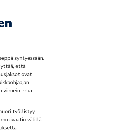
en
 seppä syntyessään.
yttää, että
musjaksot ovat
aikkaohjaajan
n viimein eroa
uori työllistyy.
motivaatio välillä
ukselta.