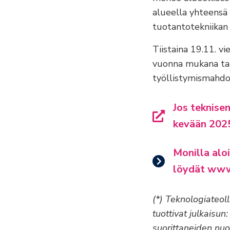
alueella yhteensä 
tuotantotekniikan 
Tiistaina 19.11. v
vuonna mukana tap
työllistymismahdol
Jos teknisen
kevään 2025
Monilla aloi
löydät www-
(*) Teknologiateoll
tuottivat julkaisun
suorittaneiden nuo