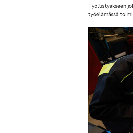
Työllistyäkseen jok
työelämässä toimi