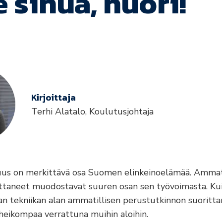
e sinua, nuori!
Kirjoittaja
Terhi Alatalo,
Koulutusjohtaja
uus on merkittävä osa Suomen elinkeinoelämää. Ammat
ttaneet muodostavat suuren osan sen työvoimasta. Ku
aan tekniikan alan ammatillisen perustutkinnon suoritt
heikompaa verrattuna muihin aloihin.