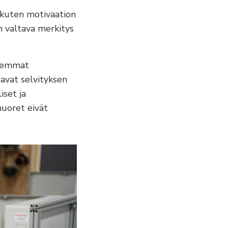
, kuten motivaation
n valtava merkitys
aiemmat
avat selvityksen
iset ja
nuoret eivät