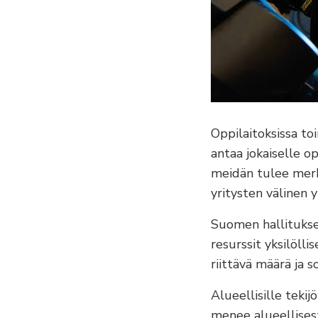
Oppilaitoksissa t
antaa jokaiselle op
meidän tulee merki
yritysten välinen 
Suomen hallituksel
resurssit yksilöll
riittävä määrä ja 
Alueellisille teki
menee alueellisest