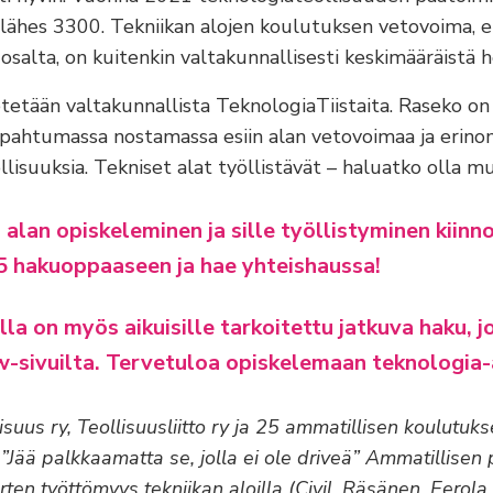
lähes 3300. Tekniikan alojen koulutuksen vetovoima, eri
osalta, on kuitenkin valtakunnallisesti keskimääräistä h
ietetään valtakunnallista TeknologiaTiistaita. Raseko on
ahtumassa nostamassa esiin alan vetovoimaa ja erinom
lisuuksia. Tekniset alat työllistävät – haluatko olla m
 alan opiskeleminen ja sille työllistyminen kiinn
 hakuoppaaseen ja hae yhteishaussa!
lla on myös aikuisille tarkoitettu jatkuva haku, 
sivuilta. Tervetuloa opiskelemaan teknologia-a
isuus ry, Teollisuusliitto ry ja 25 ammatillisen koulutuks
: ”Jää palkkaamatta se, jolla ei ole driveä” Ammatillisen
rten työttömyys tekniikan aloilla (Civil, Räsänen, Eerol