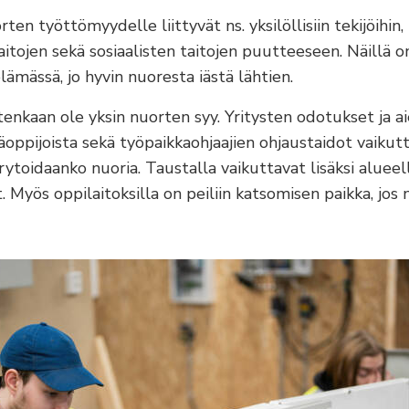
ten työttömyydelle liittyvät ns. yksilöllisiin tekijöihin
aitojen sekä sosiaalisten taitojen puutteeseen. Näillä o
lämässä, jo hyvin nuoresta iästä lähtien.
tenkaan ole yksin nuorten syy. Yritysten odotukset ja 
ppijoista sekä työpaikkaohjaajien ohjaustaidot vaikutt
ytoidaanko nuoria. Taustalla vaikuttavat lisäksi alueell
. Myös oppilaitoksilla on peiliin katsomisen paikka, jos 