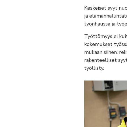
Keskeiset syyt nuor
ja elämänhallintat
työnhaussa ja työe
Työttömyys ei kui
kokemukset työssäo
mukaan siihen, rekr
rakenteelliset syyt
työllisty.