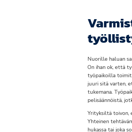
Varmis
työlli
Nuorille haluan sa
On ihan ok, että t
työpaikoilla toimi
juuri sitä varten,
tukemana. Työpaika
pelisäännöistä, jot
Yrityksiltä toivon,
Yhteinen tehtävämm
hukassa tai joka so