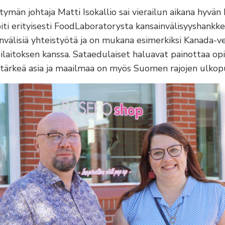
män johtaja Matti Isokallio sai vierailun aikana hyvä
iti erityisesti FoodLaboratorysta kansainvälisyyshankk
nvälisiä yhteistyötä ja on mukana esimerkiksi Kanada-v
itoksen kanssa. Sataedulaiset haluavat painottaa opisk
 tärkeä asia ja maailmaa on myös Suomen rajojen ulkopu