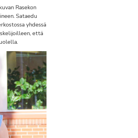
n kuvan Rasekon
eineen. Sataedu
erkostossa yhdessä
elijoilleen, että
olella.