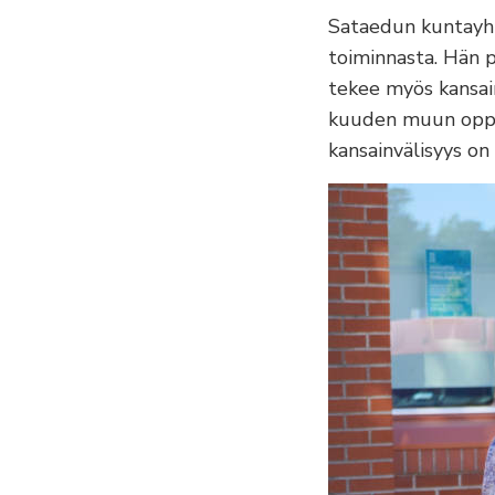
Sataedun kuntayhty
toiminnasta. Hän p
tekee myös kansai
kuuden muun oppila
kansainvälisyys on