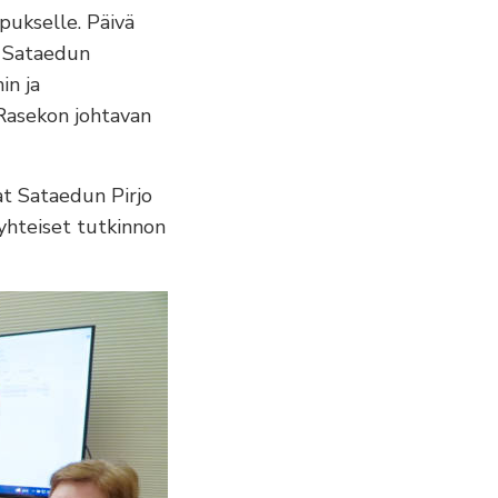
pukselle. Päivä
a Sataedun
in ja
 Rasekon johtavan
at Sataedun Pirjo
 yhteiset tutkinnon