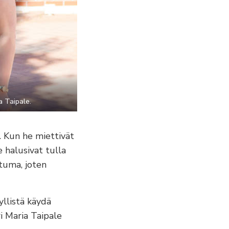
a Taipale.
. Kun he miettivät
 halusivat tulla
ntuma, joten
yllistä käydä
ri Maria Taipale