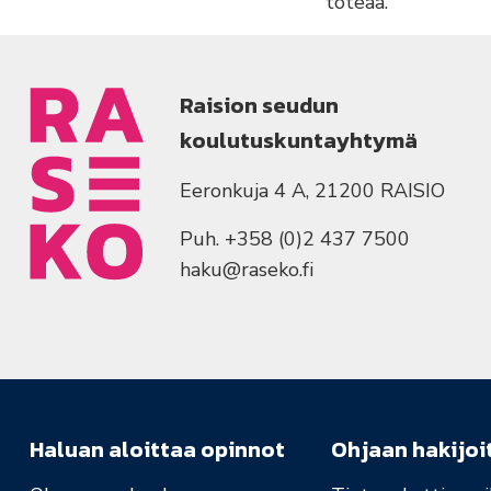
toteaa.
Raision seudun
koulutuskuntayhtymä
Eeronkuja 4 A, 21200 RAISIO
Puh. +358 (0)2 437 7500
haku@raseko.fi
Haluan aloittaa opinnot
Ohjaan hakijoi