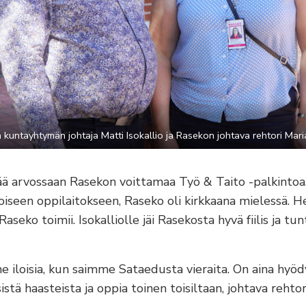
kuntayhtymän johtaja Matti Isokallio ja Rasekon johtava rehtori Mari
tää arvossaan Rasekon voittamaa Työ & Taito -palkintoa
oiseen oppilaitokseen, Raseko oli kirkkaana mielessä. He
seko toimii. Isokalliolle jäi Rasekosta hyvä fiilis ja tu
 iloisia, kun saimme Sataedusta vieraita. On aina hyöd
stä haasteista ja oppia toinen toisiltaan, johtava rehto