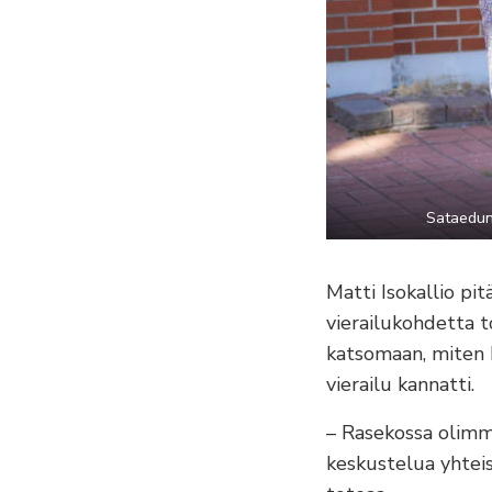
Sataedun 
Matti Isokallio pi
vierailukohdetta t
katsomaan, miten Ra
vierailu kannatti.
– Rasekossa olimme
keskustelua yhteisi