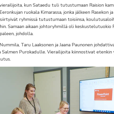
vierailijoita, kun Sataedu tuli tutustumaan Raision kam
 Eeronkujan ruokala Kimarassa, jonka jälkeen Rasekon j
siirtyivät ryhmissä tutustumaan toisiinsa, koulutusaloih
hin. Samaan aikaan johtoryhmillä oli keskustelutuokio
paleen, johdolla.
 Nummila, Taru Laaksonen ja Jaana Paunonen johdattiv
na Salmen Purokadulle. Vierailijoita kiinnostivat etenkin
utus.