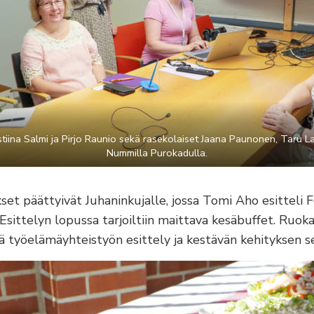
stiina Salmi ja Pirjo Raunio sekä rasekolaiset Jaana Paunonen, Taru 
Nummilla Purokadulla.
set päättyivät Juhaninkujalle, jossa Tomi Aho esitteli
. Esittelyn lopussa tarjoiltiin maittava kesäbuffet. Ruok
ä työelämäyhteistyön esittely ja kestävän kehityksen ser