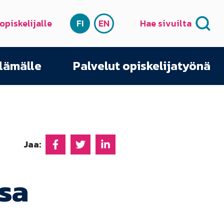
 opiskelijalle
FI
EN
Hae sivuilta
SUOMI
ENGLISH
elämälle
Palvelut opiskelijatyönä
Jaa:
Jaa Facebookissa
Jaa Twitterissä
Jaa Linkedinissä
sa