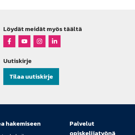
Löydät meidät myös täältä
Raseko Facebookissa
Raseko Youtubessa
Raseko Instagramissa
Raseko Linkedinissä
Uutiskirje
Tilaa uutiskirje
ea hakemiseen
Palvelut
opiskelijatyönä