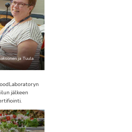
Laaksonen ja Tuula
 FoodLaboratoryn
ailun jälkeen
tifiointi.