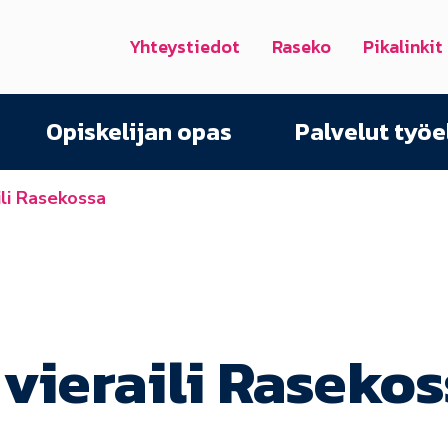
Yhteystiedot
Raseko
Pikalinkit
Opiskelijan opas
Palvelut työ
ili Rasekossa
vieraili Rasekos