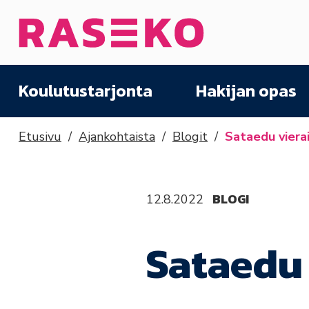
Siirry sisältöön
Etusivu
Koulutustarjonta
Hakijan opas
Etusivu
Ajankohtaista
Blogit
Sataedu viera
BLOGI
12.8.2022
Sataedu 