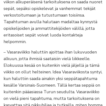
viikon alkuperäisenä tarkoituksena on saada nuoret
sepät, sepäksi opiskelevat ja vanhemmat tekijät
verkostoitumaan ja tutustumaan toisiinsa.
Tapahtuman avulla halutaan madaltaa kynnystä
opiskelijoiden ja ammattitekijöiden välillä, jotta
eritasoiset sepät voivat luoda kontakteja
helpommin.
– Vasaraviikko haluttiin ajoittaa ihan lukuvuoden
alkuun, jotta ihmisiä saataisiin vielä liikkeelle.
Elokuussa kesää on kuitenkin vielä jäljellä ja tämä
viikko on ollut helteinen. Idea Vasaraviikosta syntyi,
kun haluttiin saada ainakin yksi seppätapahtuma
kesälle Varsinais-Suomeen. Tällä kertaa seppiä on
kuitenkin pääasiassa Turun seudulta. Vasaraviikko
on vielä pieni tapahtuma, mutta tarkoituksena on
kasvattaa sitä pikkuhiljaa ja tutkailla, miten homma