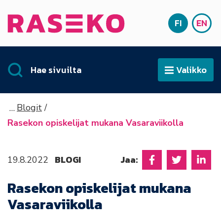
Siirry sisältöön
FI
EN
Etusivu
SUOMI
ENG
Hae sivuilta
Valikko
Avaa
Blogit
Rasekon opiskelijat mukana Vasaraviikolla
BLOGI
Jaa:
19.8.2022
Jaa Facebookissa
Jaa Twitter
Jaa L
Rasekon opiskelijat mukana
Vasaraviikolla