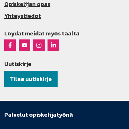
Opiskelijan opas
Yhteystiedot
Löydät meidät myös täältä
Raseko Facebookissa
Raseko Youtubessa
Raseko Instagramissa
Raseko Linkedinissä
Uutiskirje
Tilaa uutiskirje
Palvelut opiskelijatyönä