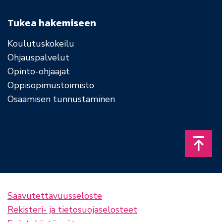
Tukea hakemiseen
Koulutuskokeilu
Ohjauspalvelut
Opinto-ohjaajat
Oppisopimustoimisto
Osaamisen tunnustaminen
Takais
Saavutettavuusseloste
Rekisteri- ja tietosuojaselosteet