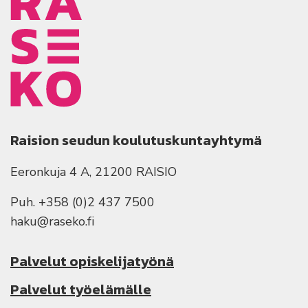
Raision seudun koulutuskuntayhtymä
Eeronkuja 4 A, 21200 RAISIO
Puh. +358 (0)2 437 7500
haku@raseko.fi
Palvelut opiskelijatyönä
Palvelut työelämälle