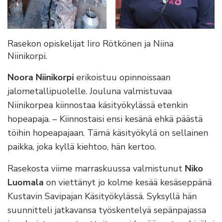
Rasekon opiskelijat Iiro Rötkönen ja Niina
Niinikorpi.
Noora Niinikorpi
erikoistuu opinnoissaan
jalometallipuolelle. Jouluna valmistuvaa
Niinikorpea kiinnostaa käsityökylässä etenkin
hopeapaja. – Kiinnostaisi ensi kesänä ehkä päästä
töihin hopeapajaan. Tämä käsityökylä on sellainen
paikka, joka kyllä kiehtoo, hän kertoo.
Rasekosta viime marraskuussa valmistunut
Niko
Luomala
on viettänyt jo kolme kesää kesäseppänä
Kustavin Savipajan Käsityökylässä. Syksyllä hän
suunnitteli jatkavansa työskentelyä sepänpajassa