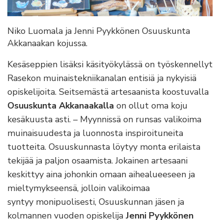
Niko Luomala ja Jenni Pyykkönen Osuuskunta
Akkanaakan kojussa.
Kesäseppien lisäksi käsityökylässä on työskennellyt
Rasekon muinaistekniikanalan entisiä ja nykyisiä
opiskelijoita. Seitsemästä artesaanista koostuvalla
Osuuskunta Akkanaakalla
on ollut oma koju
kesäkuusta asti. – Myynnissä on runsas valikoima
muinaisuudesta ja luonnosta inspiroituneita
tuotteita. Osuuskunnasta löytyy monta erilaista
tekijää ja paljon osaamista. Jokainen artesaani
keskittyy aina johonkin omaan aihealueeseen ja
mieltymykseensä, jolloin valikoimaa
syntyy monipuolisesti, Osuuskunnan jäsen ja
kolmannen vuoden opiskelija
Jenni Pyykkönen