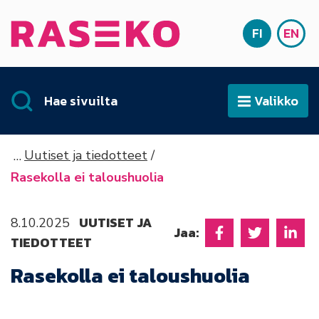
Siirry sisältöön
FI
EN
Etusivu
SUOMI
ENG
Hae sivuilta
Valikko
Avaa
Uutiset ja tiedotteet
Rasekolla ei taloushuolia
UUTISET JA
8.10.2025
Jaa:
TIEDOTTEET
Jaa Facebookissa
Jaa Twitter
Jaa L
Rasekolla ei taloushuolia