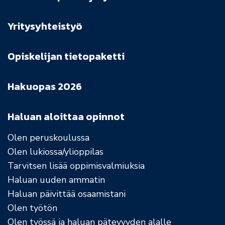
Yritysyhteistyö
Opiskelijan tietopaketti
Hakuopas 2026
Haluan aloittaa opinnot
Olen peruskoulussa
Olen lukiossa/ylioppilas
Tarvitsen lisää oppimisvalmiuksia
Haluan uuden ammatin
Haluan päivittää osaamistani
Olen työtön
Olen työssä ja haluan pätevyyden alalle