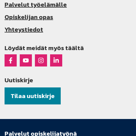
Palvelut työelämälle
Opiskelijan opas
Yhteystiedot
Löydät meidät myös täältä
Raseko Facebookissa
Raseko Youtubessa
Raseko Instagramissa
Raseko Linkedinissä
Uutiskirje
Tilaa uutiskirje
Palvelut opiskelijatyönä