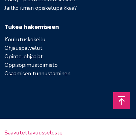
Jäitkö ilman opiskelupaikkaa?
Tukea hakemiseen
Koulutuskokeilu
Ohjauspalvelut
Opinto-ohjaajat
Oppisopimustoimisto
Osaamisen tunnustaminen
Takais
Saavutettavuusseloste