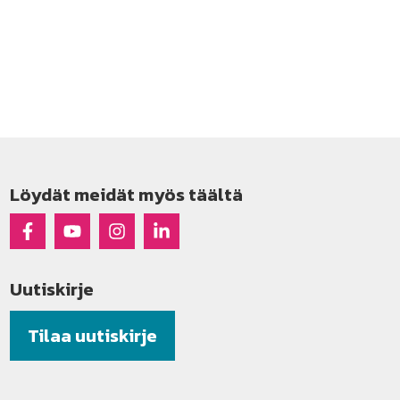
Löydät meidät myös täältä
Raseko Facebookissa
Raseko Youtubessa
Raseko Instagramissa
Raseko Linkedinissä
Uutiskirje
Tilaa uutiskirje