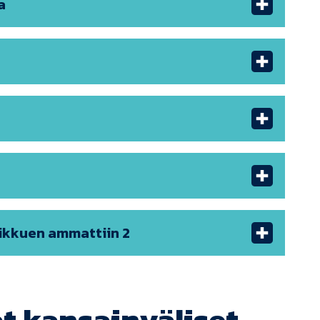
a
iikkuen ammattiin 2
t kansainväliset