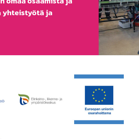
en omaa osaamista ja
ä yhteistyötä ja
https://european-union.eu