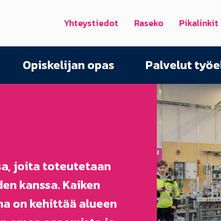
Yhteystiedot
Raseko
Pikalinkit
Opiskelijan opas
Palvelut työ
, joita toteutetaan
en kanssa. Kaiken
a on kehittää alueen