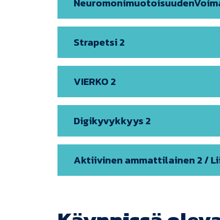
NeuromonimuotoisuudenVoim
Strapetsi 2
VIERKO 2
Digikyvykkyys 2
Aktiivinen ammattilainen 2 / L
Käynnissä oleva