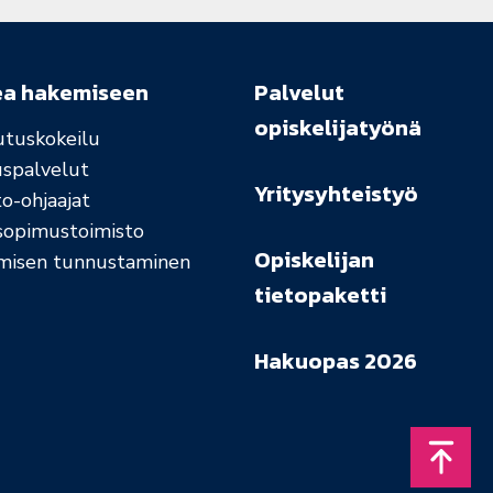
ea hakemiseen
Palvelut
opiskelijatyönä
utuskokeilu
uspalvelut
Yritysyhteistyö
o-ohjaajat
sopimustoimisto
Opiskelijan
misen tunnustaminen
tietopaketti
Hakuopas 2026
Takais