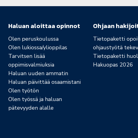
Haluan aloittaa opinnot
Ohjaan hakijoi
Olen peruskoulussa
Tietopaketti opoil
Olen lukiossa/ylioppilas
ohjaustyötä tekev
Tarvitsen lisää
Tietopaketti huolt
oppimisvalmiuksia
Hakuopas 2026
Haluan uuden ammatin
Haluan päivittää osaamistani
Olen työtön
Olen työssä ja haluan
pätevyyden alalle