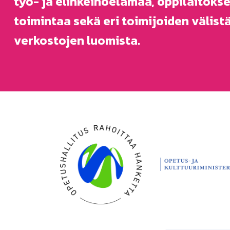
työ- ja elinkeinoelämää, oppilaitoks
toimintaa sekä eri toimijoiden välist
verkostojen luomista.