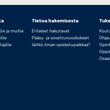
ta
Tietoa hakemisesta
Tuk
le ja muille
Erilaiset hakutavat
Koul
ille
Pääsy- ja soveltuvuuskokeet
Ohja
ajille
Jäitkö ilman opiskelupaikkaa?
Opint
Oppi
Osaa