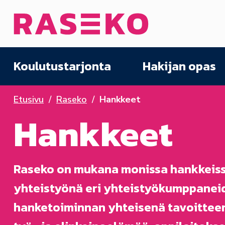
Siirry sisältöön
Etusivu
Koulutustarjonta
Hakijan opas
Etusivu
Raseko
Hankkeet
Hankkeet
Raseko on mukana monissa hankkeissa
yhteistyönä eri yhteistyökumppaneid
hanketoiminnan yhteisenä tavoitteen