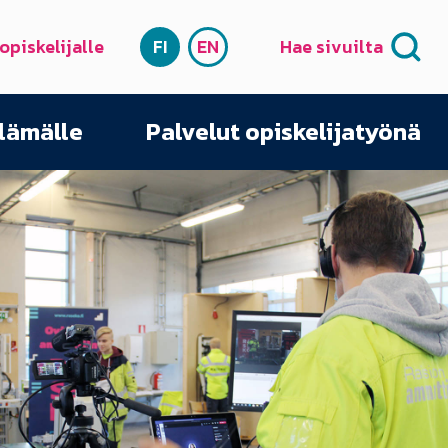
 opiskelijalle
FI
EN
Hae sivuilta
SUOMI
ENGLISH
elämälle
Palvelut opiskelijatyönä