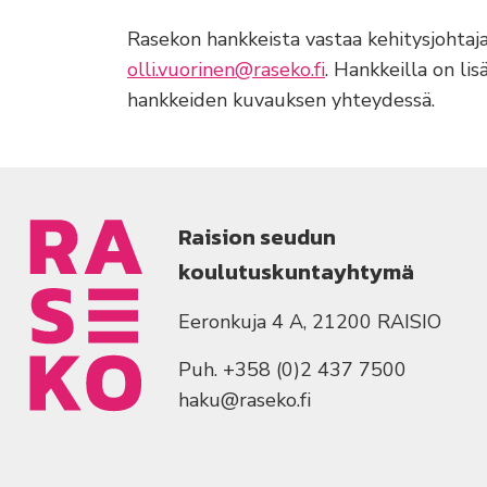
Rasekon hankkeista vastaa kehitysjohtaj
olli.vuorinen@raseko.fi
. Hankkeilla on li
hankkeiden kuvauksen yhteydessä.
Raision seudun
koulutuskuntayhtymä
Eeronkuja 4 A, 21200 RAISIO
Puh. +358 (0)2 437 7500
haku@raseko.fi