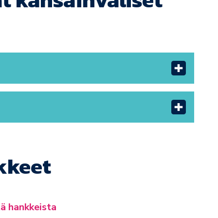
kkeet
ä hankkeista